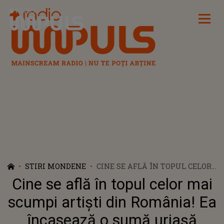
Radio Impuls
STIRI MONDENE
CINE SE AFLĂ ÎN TOPUL CELOR
MAI SCUMPI ARTIȘTI DIN
Cine se află în topul celor mai
ROMÂNIA! EA ÎNCASEAZĂ O
SUMĂ URIAȘĂ PENTRU UN
scumpi artiști din România! Ea
SHOW DE 45 DE MINUTE
încasează o sumă uriașă