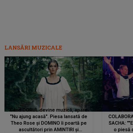
LANSĂRI MUZICALE
Când DORUL devine muzică, apare
Armin 
"Nu ajung acasă". Piesa lansată de
COLABORAR
Theo Rose și DOMINO îi poartă pe
SACHA: ""E
ascultători prin AMINTIRI și
o piesă 