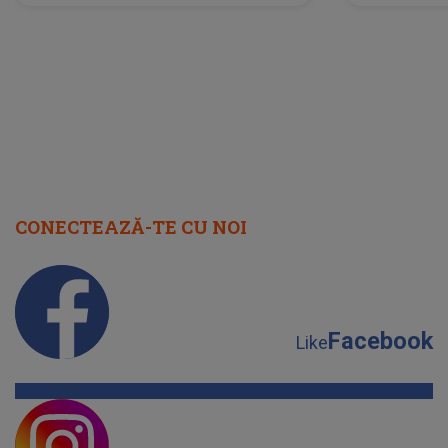
neașteptată îi dă planurile peste
la
cap
CONECTEAZĂ-TE CU NOI
Facebook
Like