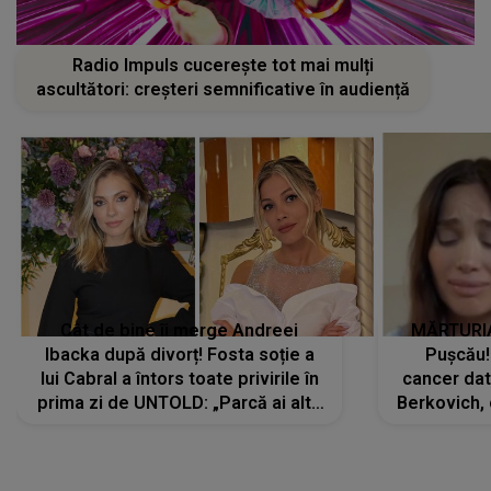
Radio Impuls cucerește tot mai mulți
ascultători: creșteri semnificative în audiență
Cât de bine îi merge Andreei
MĂRTURIA
Ibacka după divorț! Fosta soție a
Pușcău!
lui Cabral a întors toate privirile în
cancer dato
prima zi de UNTOLD: „Parcă ai altă
Berkovich, 
strălucire, emani putere,
accident ru
încredere, siguranță...”
Dacă nu 