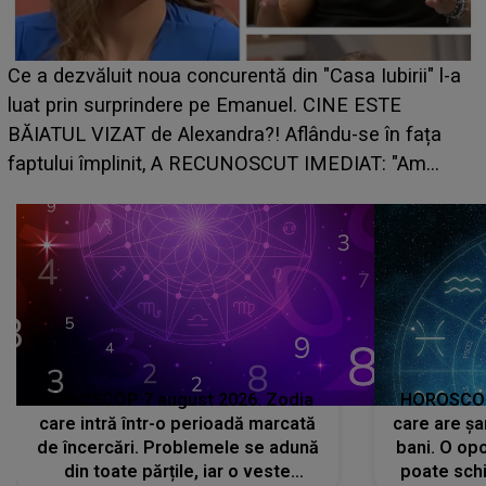
HOROSCOP de weekend, 8-9 august 2026. Zodia
care riscă să rămână fără bani. O decizie luată în
grabă îi aduce pierderi semnificative și îi dă toate
planurile peste cap
HOROSCOP 7 august 2026. Zodia
HOROSCOP 
care intră într-o perioadă marcată
care are șa
de încercări. Problemele se adună
bani. O opo
din toate părțile, iar o veste
poate schi