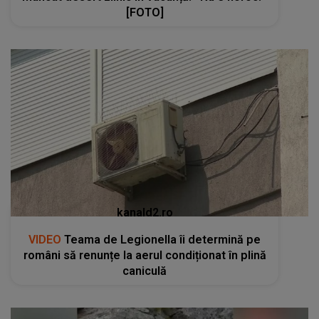
[FOTO]
kanald2.ro
VIDEO
Teama de Legionella îi determină pe
români să renunțe la aerul condiționat în plină
caniculă