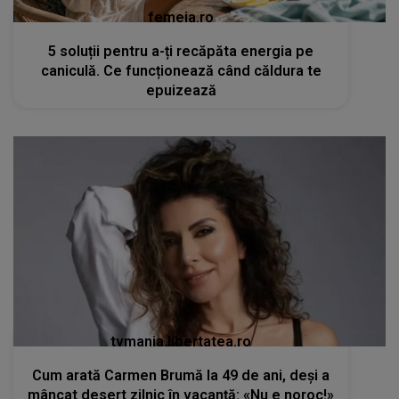
femeia.ro
5 soluții pentru a-ți recăpăta energia pe
caniculă. Ce funcționează când căldura te
epuizează
tvmania.libertatea.ro
Cum arată Carmen Brumă la 49 de ani, deși a
mâncat desert zilnic în vacanță: «Nu e noroc!»