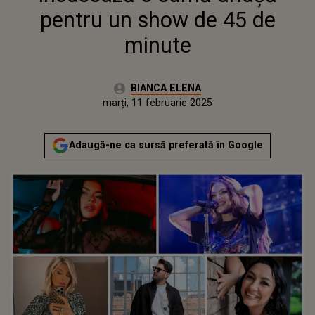
pentru un show de 45 de
minute
Autor:
BIANCA ELENA
Publicat:
duminică, 11 februarie 2024
Actualizat:
marți, 11 februarie 2025
Adaugă-ne ca sursă preferată în Google