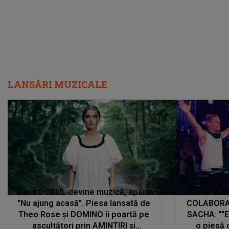
LANSĂRI MUZICALE
Când DORUL devine muzică, apare
Armin 
"Nu ajung acasă". Piesa lansată de
COLABORAR
Theo Rose și DOMINO îi poartă pe
SACHA: ""E
ascultători prin AMINTIRI și
o piesă 