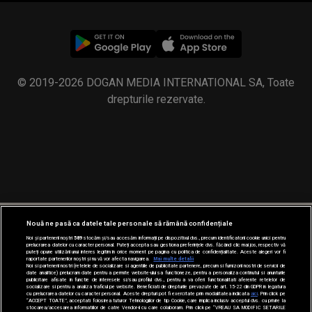
© 2019-2026 DOGAN MEDIA INTERNATIONAL SA, Toate
drepturile rezervate.
Nouă ne pasă ca datele tale personale să rămână confidențiale
Noi și partenerii noștri
589
stocăm și/sau accesăm informații pe dispozitivul dvs., precum identificatorii cookie unici pentru
prelucrarea datelor cu caracter personal. Puteți accepta sau gestiona preferințele dvs. făcând clic mai jos, respectiv vă
puteți opune utilizării unui interes legitim în orice moment pe pagina cu politica de confidențialitate. Aceste alegeri vor fi
raportate partenerilor noștri și nu vă vor afecta navigarea.
Mai multe detalii
Noi si partenerii nostri (retelele de socializare si agentiile de publicitate partenere, precum si furnizorii nostri de servicii de
date analitice) prelucram date pentru a permite website-ului sa functioneze, pentru a personaliza continutul si anunturile
publicitare afisate in functie de interesele si/sau profilul dvs., pentru a va oferi functionalitati aferente retelelor de
socializare si pentru a analiza traficul pe website. Beneficiati de drepturile prevazute de art. 15-22 din GDPR in legatura
cu prelucrarea datelor cu caracter personal. Aceste drepturi pot fi exercitate prin modalitatea indicata
aici
. Prin click pe
“ACCEPT TOATE”, acceptati folosirea tuturor Tehnologiilor de tip Cookie, care implica inclusiv acceptul dvs. cu privire la
stocarea/accesarea informatiilor de catre Vendor-ii cu care colaboram. Prin click pe “VREAU SA MODIFIC SETARILE