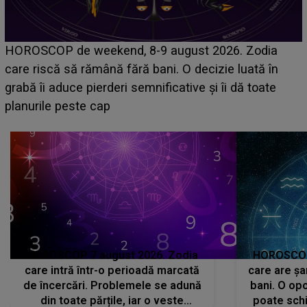
Emanuel a ținut ACEST DETALIU ASCUNS până
acum! În fața Alexandrei, concurentul din Casa Iubirii
face o MĂRTURISIRE NEAȘTEPTATĂ despre mama
sa: "I-am spus și ei în față, eu nu te iubesc pentru
că..."
HOROSCOP 7 august 2026. Zodia
HOROSCOP 
care intră într-o perioadă marcată
care are șa
de încercări. Problemele se adună
bani. O opo
din toate părțile, iar o veste
poate schi