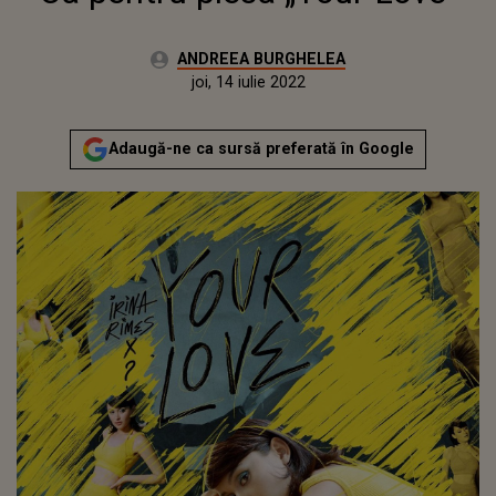
Autor:
ANDREEA BURGHELEA
Publicat:
luni, 5 octombrie 2020
Actualizat:
joi, 14 iulie 2022
Adaugă-ne ca sursă preferată în Google