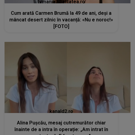
tvmania.libertatea.ro
Cum arată Carmen Brumă la 49 de ani, deși a
mâncat desert zilnic în vacanță: «Nu e noroc!»
[FOTO]
kanald2.ro
Alina Pușcău, mesaj cutremurător chiar
înainte de a intra în operație: „Am intrat în