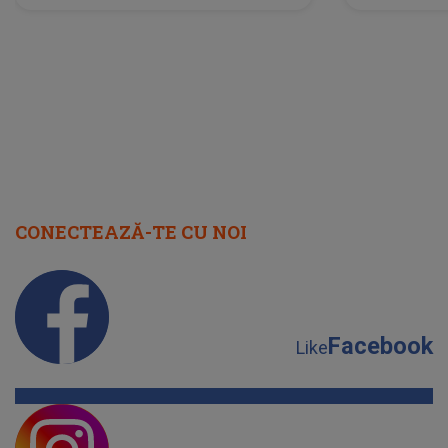
neașteptată îi dă planurile peste
la
cap
CONECTEAZĂ-TE CU NOI
Facebook
Like