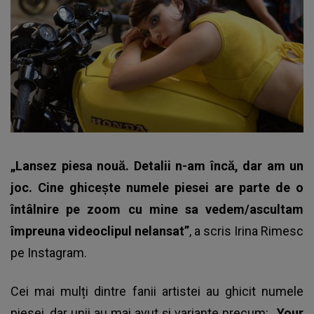
„Lansez piesa nouă. Detalii n-am încă, dar am un
joc. Cine ghicește numele piesei are parte de o
întâlnire pe zoom cu mine sa vedem/ascultam
împreuna videoclipul nelansat”
, a scris Irina Rimesc
pe Instagram.
Cei mai mulți dintre fanii artistei au ghicit numele
piesei, dar unii au mai avut și variante precum:
„Your