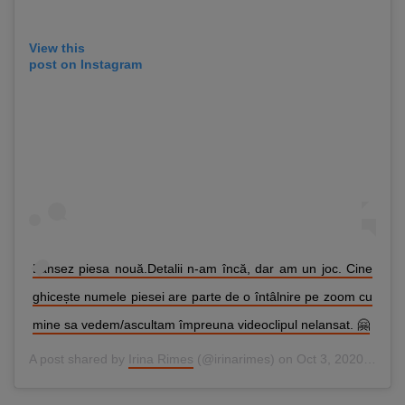
View this
post on Instagram
Lansez piesa nouă.Detalii n-am încă, dar am un joc. Cine
ghicește numele piesei are parte de o întâlnire pe zoom cu
mine sa vedem/ascultam împreuna videoclipul nelansat. 🤗
A post shared by
Irina Rimes
(@irinarimes) on
Oct 3, 2020 at 4:37am PDT