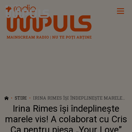
Radio Impuls
STIRI
IRINA RIMES ÎȘI ÎNDEPLINEȘTE MARELE
VIS! A COLABORAT CU CRIS CA PENTRU
Irina Rimes își îndeplinește
PIESA „YOUR LOVE”
marele vis! A colaborat cu Cris
Ca pentru piesa „Your Love”