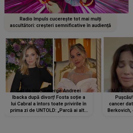
Radio Impuls cucerește tot mai mulți
ascultători: creșteri semnificative în audiență
Cât de bine îi merge Andreei
MĂRTURIA
Ibacka după divorț! Fosta soție a
Pușcău!
lui Cabral a întors toate privirile în
cancer dato
prima zi de UNTOLD: „Parcă ai altă
Berkovich, 
strălucire, emani putere,
accident ru
încredere, siguranță...”
Dacă nu 