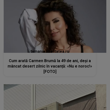
tvmania.libertatea.ro
Cum arată Carmen Brumă la 49 de ani, deși a
mâncat desert zilnic în vacanță: «Nu e noroc!»
[FOTO]