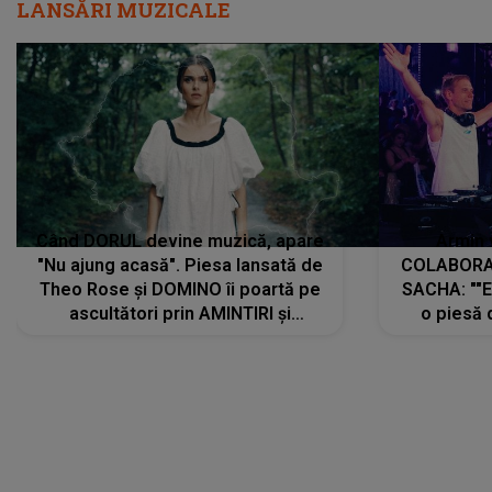
LANSĂRI MUZICALE
Când DORUL devine muzică, apare
Armin 
"Nu ajung acasă". Piesa lansată de
COLABORAR
Theo Rose și DOMINO îi poartă pe
SACHA: ""E
ascultători prin AMINTIRI și
o piesă 
REGĂSIRI, iar drumul emoțiilor
imediat pre
trece prin sufletul publicului:
cu mine șt
"Pentru toți cei care au plecat
păstrăm do
departe ca să le fie mai bine"