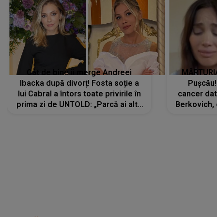
Cât de bine îi merge Andreei
MĂRTURIA
Ibacka după divorț! Fosta soție a
Pușcău!
lui Cabral a întors toate privirile în
cancer dato
prima zi de UNTOLD: „Parcă ai altă
Berkovich, 
strălucire, emani putere,
accident ru
încredere, siguranță...”
Dacă nu 