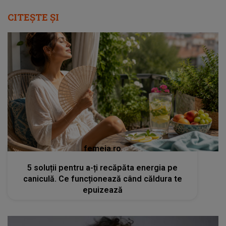
CITEȘTE ȘI
femeia.ro
5 soluții pentru a-ți recăpăta energia pe
caniculă. Ce funcționează când căldura te
epuizează