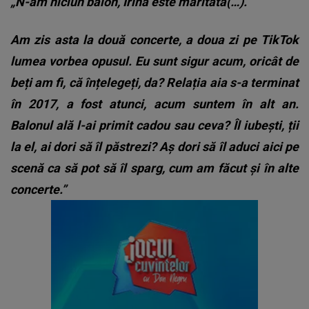
„N-am niciun balon, Irina este măritată(…).
Am zis asta la două concerte, a doua zi pe TikTok
lumea vorbea opusul. Eu sunt sigur acum, oricât de
beți am fi, că înțelegeți, da? Relația aia s-a terminat
în 2017, a fost atunci, acum suntem în alt an.
Balonul ală l-ai primit cadou sau ceva? Îl iubești, ții
la el, ai dori să îl păstrezi? Aș dori să îl aduci aici pe
scenă ca să pot să îl sparg, cum am făcut și în alte
concerte.”