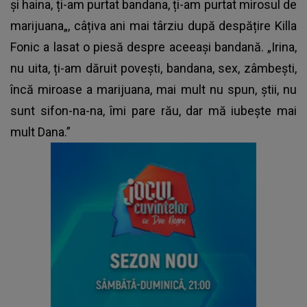
și haina, ți-am purtat bandana, ți-am purtat mirosul de
marijuana„, câțiva ani mai târziu după despățire Killa
Fonic a lasat o piesă despre aceeași bandană. „Irina,
nu uita, ți-am dăruit povești, bandana, sex, zâmbești,
încă miroase a marijuana, mai mult nu spun, știi, nu
sunt sifon-na-na, îmi pare rău, dar mă iubește mai
mult Dana.”