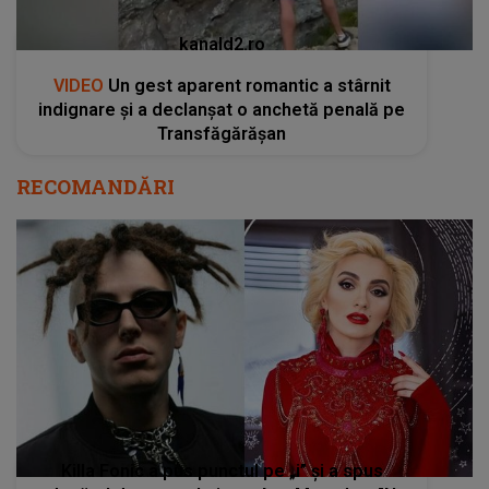
kanald2.ro
VIDEO
Un gest aparent romantic a stârnit
indignare și a declanșat o anchetă penală pe
Transfăgărășan
RECOMANDĂRI
Killa Fonic a pus punctul pe „i” și a spus