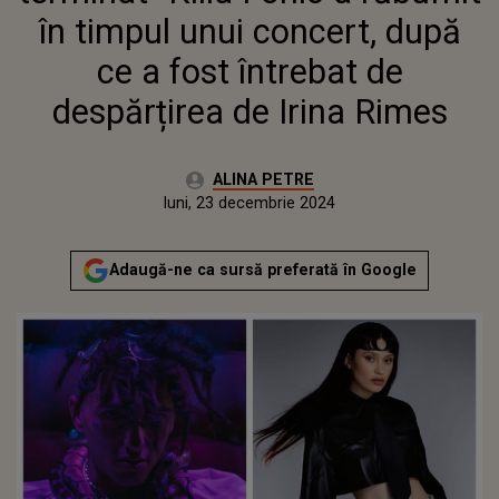
IRINA RIMES
în timpul unui concert, după
ce a fost întrebat de
despărțirea de Irina Rimes
Autor:
ALINA PETRE
Publicat:
sâmbătă, 23 decembrie 2023
Actualizat:
luni, 23 decembrie 2024
Adaugă-ne ca sursă preferată în Google