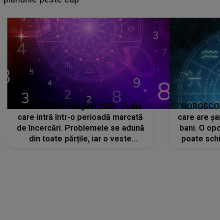
că..."
HOROSCOP 7 august 2026. Zodia
HOROSCOP 
care intră într-o perioadă marcată
care are șa
de încercări. Problemele se adună
bani. O opo
din toate părțile, iar o veste
poate schi
neașteptată îi dă planurile peste
la
cap