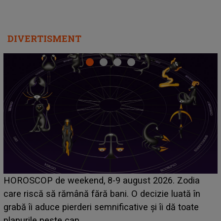
DIVERTISMENT
Emanuel a ținut ACEST DETALIU ASCUNS până
acum! În fața Alexandrei, concurentul din Casa Iubirii
face o MĂRTURISIRE NEAȘTEPTATĂ despre mama
sa: "I-am spus și ei în față, eu nu te iubesc pentru