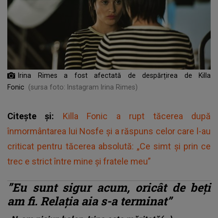
Irina Rimes a fost afectată de despărțirea de Killa
Fonic
(sursa foto: Instagram Irina Rimes)
Citește și:
Killa Fonic a rupt tăcerea după
înmormântarea lui Nosfe și a răspuns celor care l-au
criticat pentru tăcerea absolută: „Ce simt și prin ce
trec e strict între mine și fratele meu”
”Eu sunt sigur acum, oricât de beți
am fi. Relația aia s-a terminat”