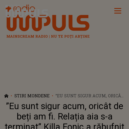
Radio Impuls
STIRI MONDENE
”EU SUNT SIGUR ACUM, ORICÂT
DE BEȚI AM FI. RELAȚIA AIA S-
”Eu sunt sigur acum, oricât de
A TERMINAT” KILLA FONIC A
RĂBUFNIT ÎN TIMPUL UNUI
beți am fi. Relația aia s-a
CONCERT, DUPĂ CE A FOST
terminat” Killa Fonic a răbufnit
ÎNTREBAT DE DESPĂRȚIREA DE