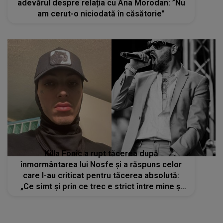
adevărul despre relația cu Ana Morodan: ”Nu
am cerut-o niciodată în căsătorie”
Killa Fonic a rupt tăcerea după
înmormântarea lui Nosfe și a răspuns celor
care l-au criticat pentru tăcerea absolută:
„Ce simt și prin ce trec e strict între mine și
fratele meu”