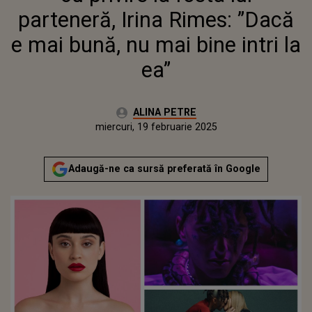
parteneră, Irina Rimes: ”Dacă
e mai bună, nu mai bine intri la
ea”
Autor:
ALINA PETRE
Publicat:
luni, 19 februarie 2024
Actualizat:
miercuri, 19 februarie 2025
Adaugă-ne ca sursă preferată în Google