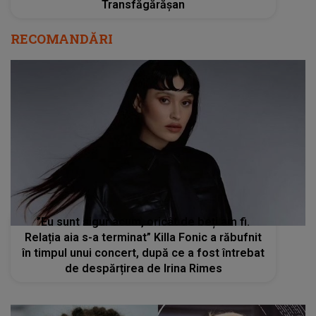
Transfăgărășan
RECOMANDĂRI
”Eu sunt sigur acum, oricât de beți am fi.
Relația aia s-a terminat” Killa Fonic a răbufnit
în timpul unui concert, după ce a fost întrebat
de despărțirea de Irina Rimes