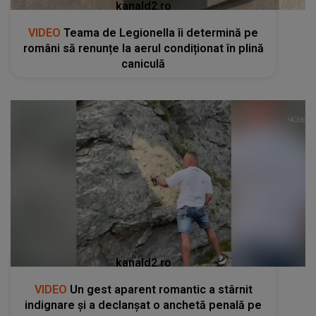
kanald2.ro
VIDEO
Teama de Legionella îi determină pe
români să renunțe la aerul condiționat în plină
caniculă
kanald2.ro
VIDEO
Un gest aparent romantic a stârnit
indignare și a declanșat o anchetă penală pe