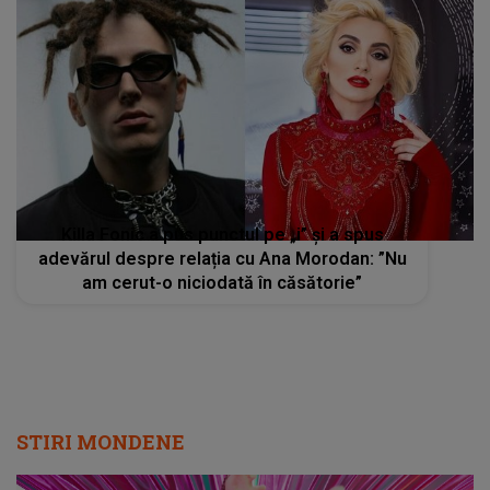
Killa Fonic a pus punctul pe „i” și a spus
adevărul despre relația cu Ana Morodan: ”Nu
am cerut-o niciodată în căsătorie”
STIRI MONDENE