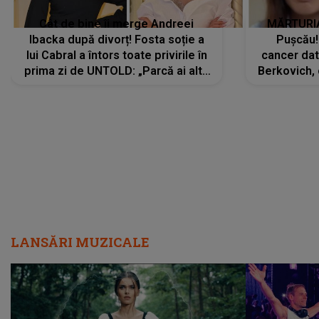
Cât de bine îi merge Andreei
MĂRTURIA
Ibacka după divorț! Fosta soție a
Pușcău!
lui Cabral a întors toate privirile în
cancer dato
prima zi de UNTOLD: „Parcă ai altă
Berkovich, 
strălucire, emani putere,
accident ru
încredere, siguranță...”
Dacă nu 
LANSĂRI MUZICALE