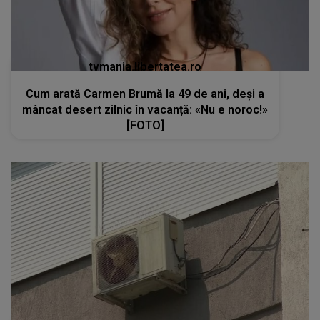
tvmania.libertatea.ro
Cum arată Carmen Brumă la 49 de ani, deși a
mâncat desert zilnic în vacanță: «Nu e noroc!»
[FOTO]