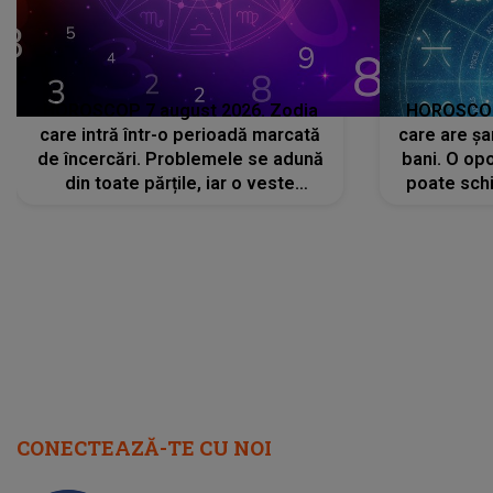
HOROSCOP 7 august 2026. Zodia
HOROSCOP 
care intră într-o perioadă marcată
care are șa
de încercări. Problemele se adună
bani. O opo
din toate părțile, iar o veste
poate schi
neașteptată îi dă planurile peste
la
cap
CONECTEAZĂ-TE CU NOI