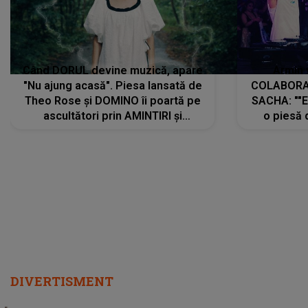
Când DORUL devine muzică, apare
Armin 
"Nu ajung acasă". Piesa lansată de
COLABORAR
Theo Rose și DOMINO îi poartă pe
SACHA: ""E
ascultători prin AMINTIRI și
o piesă 
REGĂSIRI, iar drumul emoțiilor
imediat pre
trece prin sufletul publicului:
cu mine șt
"Pentru toți cei care au plecat
păstrăm do
departe ca să le fie mai bine"
DIVERTISMENT