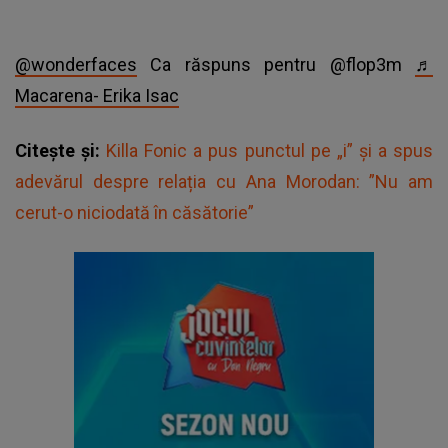
@wonderfaces
Ca răspuns pentru @flop3m
♬
Macarena- Erika Isac
Citește și:
Killa Fonic a pus punctul pe „i” și a spus
adevărul despre relația cu Ana Morodan: ”Nu am
cerut-o niciodată în căsătorie”