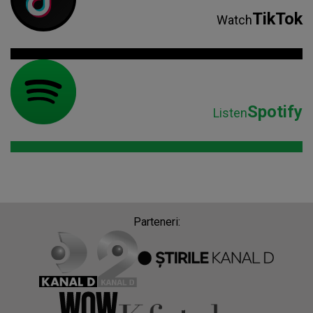
TikTok
Watch
Spotify
Listen
Parteneri: