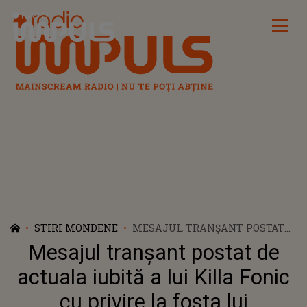
Radio Impuls
STIRI MONDENE
MESAJUL TRANȘANT POSTAT
DE ACTUALA IUBITĂ A LUI
Mesajul tranșant postat de
KILLA FONIC CU PRIVIRE LA
FOSTA LUI PARTENERĂ, IRINA
actuala iubită a lui Killa Fonic
RIMES: ”DACĂ E MAI BUNĂ, NU
cu privire la fosta lui
MAI BINE INTRI LA EA”