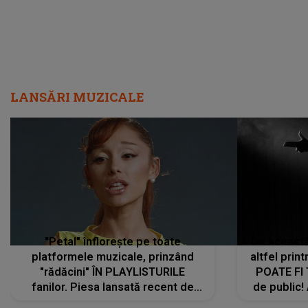
LANSĂRI MUZICALE
"Petal" înflorește pe toate
De această 
platformele muzicale, prinzând
altfel prin
"rădăcini" ÎN PLAYLISTURILE
POATE FI
fanilor. Piesa lansată recent de
de public!
Ariana Grande îi face pe
a lansat V