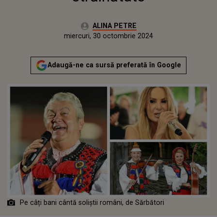
Autor:
ALINA PETRE
Publicat:
luni, 30 octombrie 2023
Actualizat:
miercuri, 30 octombrie 2024
Adaugă-ne ca sursă preferată în Google
Pe câți bani cântă soliștii români, de Sărbători