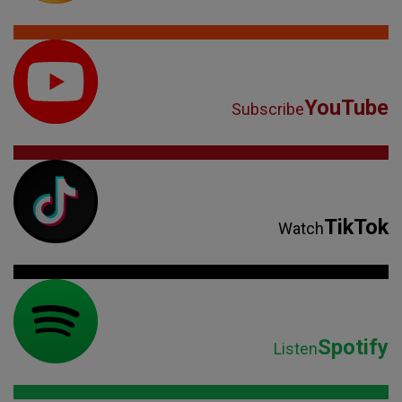
YouTube
Subscribe
TikTok
Watch
Spotify
Listen