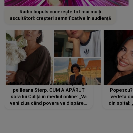
Radio Impuls cucerește tot mai mulți
ascultători: creșteri semnificative în audiență
MESAJUL care a făcut-o să plângă
CE SE Î
pe Ileana Sterp. CUM A APĂRUT
Popescu?
sora lui Culiță în mediul online: „Va
vedetă du
veni ziua când povara va dispărea,
din spital:
iar lacrimile...”