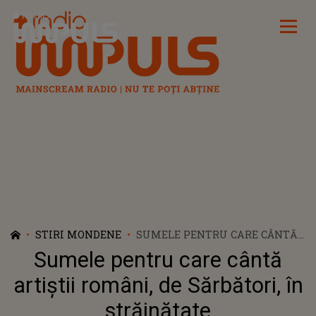
Radio Impuls
STIRI MONDENE
SUMELE PENTRU CARE CÂNTĂ
ARTIȘTII ROMÂNI, DE
Sumele pentru care cântă
SĂRBĂTORI, ÎN STRĂINĂTATE
artiștii români, de Sărbători, în
străinătate