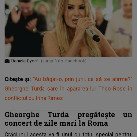
Daniela Gyorfi
(sursa foto: Facebook)
Citește și:
”Au băgat-o, prin jurii, ca să se afirme?”
Gheorghe Turda sare în apărarea lui Theo Rose în
conflictul cu Irina Rimes
Gheorghe Turda pregătește un
concert de zile mari la Roma
Crăciunul acesta va fi unul cu totul special pentru