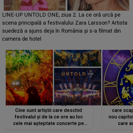
Ce a dezvăluit noua concurentă din "Casa Iubirii" l-a
luat prin surprindere pe Emanuel. CINE ESTE
BĂIATUL VIZAT de Alexandra?! Aflându-se în fața
faptului împlinit, A RECUNOSCUT IMEDIAT: "Am
avut..."
LINE-UP UNTOLD ONE, prima zi.
HOROSCOP 
Cine sunt artiștii care deschid
care scap
festivalul și de la ce ore au loc
nou capitol
cele mai așteptate concerte pe
care a
scena principală?
perioadă 