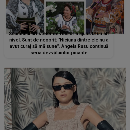
Scandalul artistelor de folclor a ajuns la un alt
nivel. Sunt de neoprit: "Niciuna dintre ele nu a
avut curaj să mă sune". Angela Rusu continuă
seria dezvăluirilor picante