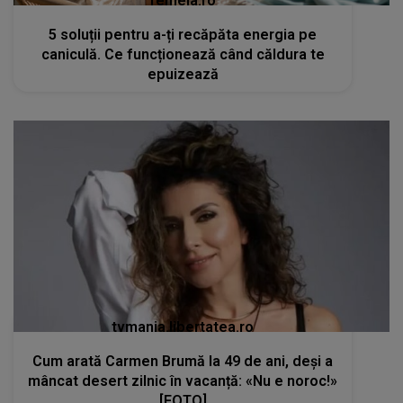
femeia.ro
5 soluții pentru a-ți recăpăta energia pe
caniculă. Ce funcționează când căldura te
epuizează
tvmania.libertatea.ro
Cum arată Carmen Brumă la 49 de ani, deși a
mâncat desert zilnic în vacanță: «Nu e noroc!»
[FOTO]