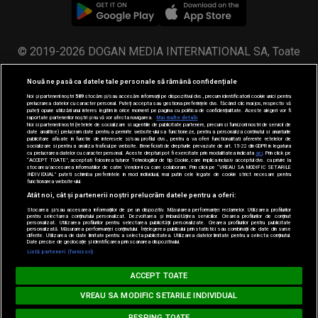
© 2019-2026 DOGAN MEDIA INTERNATIONAL SA, Toate
drepturile rezervate.
Nouă ne pasă ca datele tale personale să rămână confidențiale
Noi și partenerii noștri
589
stocăm și/sau accesăm informații pe dispozitivul dvs., precum identificatorii cookie unici pentru
prelucrarea datelor cu caracter personal. Puteți accepta sau gestiona preferințele dvs. făcând clic mai jos, respectiv vă
puteți opune utilizării unui interes legitim în orice moment pe pagina cu politica de confidențialitate. Aceste alegeri vor fi
raportate partenerilor noștri și nu vă vor afecta navigarea.
Mai multe detalii
Noi si partenerii nostri (retelele de socializare si agentiile de publicitate partenere, precum si furnizorii nostri de servicii de
date analitice) prelucram date pentru a permite website-ului sa functioneze, pentru a personaliza continutul si anunturile
publicitare afisate in functie de interesele si/sau profilul dvs., pentru a va oferi functionalitati aferente retelelor de
socializare si pentru a analiza traficul pe website. Beneficiati de drepturile prevazute de art. 15-22 din GDPR in legatura
cu prelucrarea datelor cu caracter personal. Aceste drepturi pot fi exercitate prin modalitatea indicata
aici
. Prin click pe
“ACCEPT TOATE”, acceptati folosirea tuturor Tehnologiilor de tip Cookie, care implica inclusiv acceptul dvs. cu privire la
stocarea/accesarea informatiilor de catre Vendor-ii cu care colaboram. Prin click pe “VREAU SA MODIFIC SETARILE
INDIVIDUAL” puteti schimba preferintele in mod individual, mai putin cele legate de cookie strict necesare pentru
functionarea website-ului.
Atât noi, cât și partenerii noștri prelucrăm datele pentru a oferi:
Stocarea și/sau accesarea informațiilor de pe un dispozitiv. Măsurarea performanței reclamelor. Utilizarea profilurilor
pentru selectarea conținutului personalizat. Dezvoltarea și îmbunătățirea serviciilor. Crearea profilurilor de conținut
personalizat. Utilizarea profilurilor pentru selectarea publicității personalizate. Crearea profilurilor pentru publicitate
personalizată. Măsurarea performanței conținutului. Înțelegerea publicului prin statistici sau combinații de date din surse
diferite. Utilizarea de date limitate pentru a selecta publicitatea. Utilizarea datelor limitate pentru a selecta conținutul.
Date precise de geolocație și identificarea prin scanarea dispozitivului.
Listă parteneri (furnizori)
Loading...
MUSIC NON STOP
ACCEPT TOATE
#hitperepeat
VREAU SA MODIFIC SETARILE INDIVIDUAL
RESPING TOATE