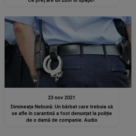
Ce preţ are un zbor în spaţiu?
Stiri
23 nov 2021
Dimineața Nebună: Un bărbat care trebuia să
se afle în carantină a fost denunțat la poliție
de o damă de companie. Audio