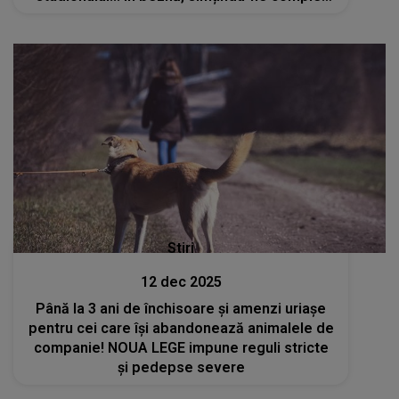
anonimi. Așa că, dintr-o dată...". A aflat mai
târziu că era și soțul ei la concert
Stiri
12 dec 2025
Până la 3 ani de închisoare și amenzi uriașe
pentru cei care își abandonează animalele de
companie! NOUA LEGE impune reguli stricte
și pedepse severe