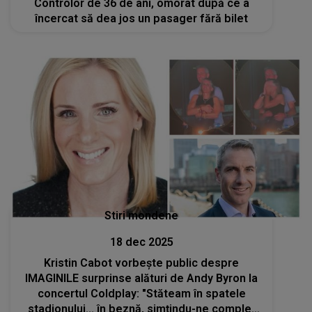
Controlor de 36 de ani, omorât după ce a
încercat să dea jos un pasager fără bilet
Stiri mondene
18 dec 2025
Kristin Cabot vorbește public despre
IMAGINILE surprinse alături de Andy Byron la
concertul Coldplay: "Stăteam în spatele
stadionului... în beznă, simțindu-ne complet