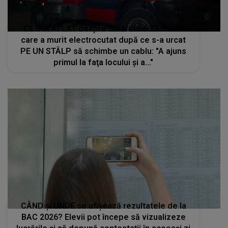
CE S-A AFLAT despre tânărul de 23 de ani
care a murit electrocutat după ce s-a urcat
PE UN STÂLP să schimbe un cablu: "A ajuns
primul la faţa locului şi a..."
CÂND și UNDE se afișează rezultatele de la
BAC 2026? Elevii pot începe să vizualizeze