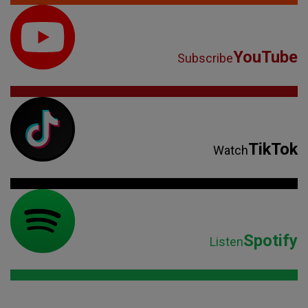
YouTube
Subscribe
TikTok
Watch
Spotify
Listen