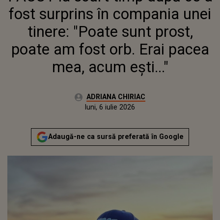
POATE AM FOST ORB. ERAI
fost surprins în compania unei
PACEA MEA, ACUM EȘTI..."
tinere: "Poate sunt prost,
poate am fost orb. Erai pacea
mea, acum ești..."
Autor:
ADRIANA CHIRIAC
Publicat:
luni, 6 iulie 2026
Actualizat:
luni, 6 iulie 2026
Adaugă-ne ca sursă preferată în Google