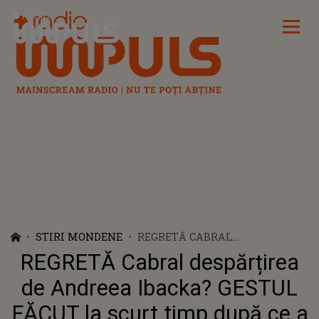
Radio Impuls
STIRI MONDENE
REGRETĂ CABRAL
DESPĂRȚIREA DE ANDREEA
REGRETĂ Cabral despărțirea
IBACKA? GESTUL FĂCUT LA
SCURT TIMP DUPĂ CE A FOST
de Andreea Ibacka? GESTUL
SURPRINS ÎN COMPANIA UNEI
FĂCUT la scurt timp după ce a
TINERE: "POATE SUNT PROST,