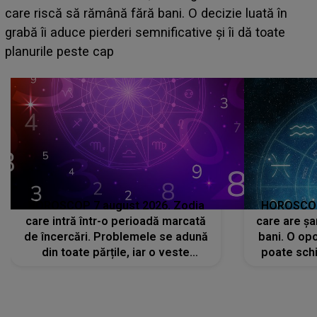
acum! În fața Alexandrei, concurentul din Casa Iubirii
face o MĂRTURISIRE NEAȘTEPTATĂ despre mama
sa: "I-am spus și ei în față, eu nu te iubesc pentru
că..."
HOROSCOP 7 august 2026. Zodia
HOROSCOP 
care intră într-o perioadă marcată
care are șa
de încercări. Problemele se adună
bani. O opo
din toate părțile, iar o veste
poate schi
neașteptată îi dă planurile peste
la
cap