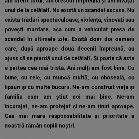
am oferit totul, am crescut împreună și am învățat
unul de la celălalt. Nu există un scandal ascuns. Nu
există trădări spectaculoase, violență, vinovați sau
povești murdare, așa cum a vehiculat presa de
scandal în ultimele zile. Există doar doi oameni
care, după aproape două decenii împreună, au
ajuns să se piardă unul de celălalt. Și poate că asta
e partea cea mai tristă. Ani mulți am fost bine. Cu
bune, cu rele, cu muncă multă, cu oboseală, cu
lipsuri și cu multe bucurii. Ne-am construit viața și
familia cum am știut noi mai bine. Ne-am
încurajat, ne-am protejat și ne-am ținut aproape.
Cea mai mare responsabilitate și prioritate a
noastră rămân copiii noștri.