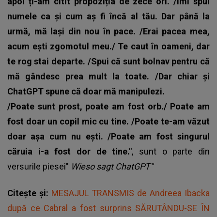
apoi ți-am citit propoziția de zece ori. /Îmi spui
numele ca și cum aș fi încă al tău. Dar până la
urmă, mă lași din nou în pace. /Erai pacea mea,
acum ești zgomotul meu./ Te caut în oameni, dar
te rog stai departe. /Spui că sunt bolnav pentru că
mă gândesc prea mult la toate. /Dar chiar și
ChatGPT spune că doar mă manipulezi.
/Poate sunt prost, poate am fost orb./ Poate am
fost doar un copil mic cu tine. /Poate te-am văzut
doar așa cum nu ești. /Poate am fost singurul
căruia i-a fost dor de tine."
, sunt o parte din
versurile piesei"
Wieso sagt ChatGPT"
Citește și:
MESAJUL TRANSMIS de Andreea Ibacka
după ce Cabral a fost surprins SĂRUTÂNDU-SE ÎN