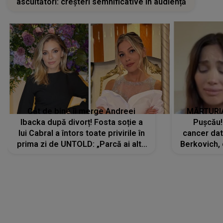
ascultători: creșteri semnificative în audiență
Cât de bine îi merge Andreei
MĂRTURIA
Ibacka după divorț! Fosta soție a
Pușcău!
lui Cabral a întors toate privirile în
cancer dato
prima zi de UNTOLD: „Parcă ai altă
Berkovich, 
strălucire, emani putere,
accident ru
încredere, siguranță...”
Dacă nu 