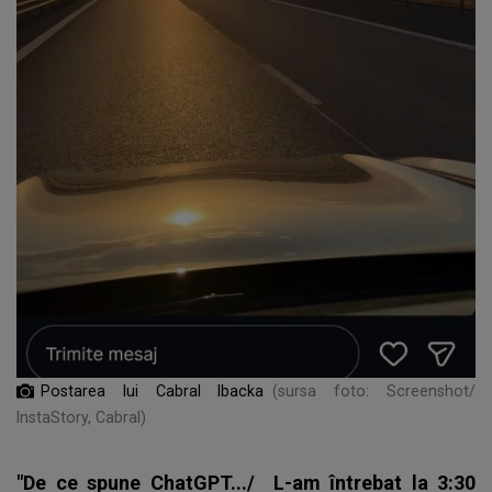
Postarea lui Cabral Ibacka
(sursa foto: Screenshot/
InstaStory, Cabral)
"De ce spune ChatGPT.../ L-am întrebat la 3:30