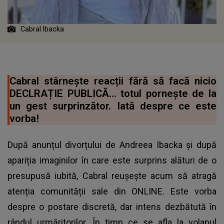
Cabral Ibacka
Cabral stârnește reacții fără să facă nicio
DECLRAȚIE PUBLICĂ... totul pornește de la
un gest surprinzător. Iată despre ce este
vorba!
După anunțul divorțului de Andreea Ibacka și după
apariția imaginilor în care este surprins alături de o
presupusă iubită, Cabral reușește acum să atragă
atenția comunității sale din ONLINE. Este vorba
despre o postare discretă, dar intens dezbătută în
rândul urmăritorilor. În timp ce se afla la volanul