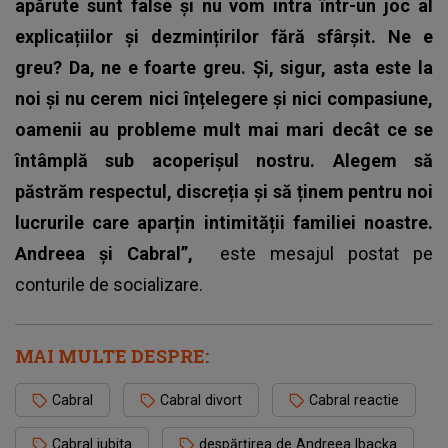
apărute sunt false și nu vom intra într-un joc al
explicațiilor și dezmințirilor fără sfârșit. Ne e
greu? Da, ne e foarte greu. Și, sigur, asta este la
noi și nu cerem nici înțelegere și nici compasiune,
oamenii au probleme mult mai mari decât ce se
întâmplă sub acoperișul nostru. Alegem să
păstrăm respectul, discreția și să ținem pentru noi
lucrurile care aparțin intimității familiei noastre.
Andreea și Cabral”,
este mesajul postat pe
conturile de socializare.
MAI MULTE DESPRE:
Cabral
Cabral divort
Cabral reactie
Cabral iubita
despărțirea de Andreea Ibacka