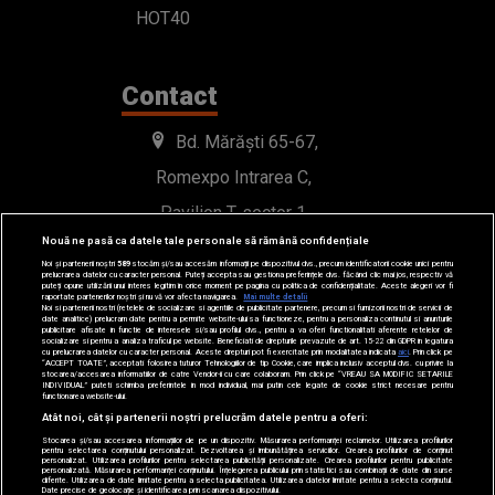
HOT40
Contact
Bd. Mărăști 65-67,
Romexpo Intrarea C,
Pavilion T, sector 1
Nouă ne pasă ca datele tale personale să rămână confidențiale
office@radioimpuls.ro
Noi și partenerii noștri
589
stocăm și/sau accesăm informații pe dispozitivul dvs., precum identificatorii cookie unici pentru
prelucrarea datelor cu caracter personal. Puteți accepta sau gestiona preferințele dvs. făcând clic mai jos, respectiv vă
puteți opune utilizării unui interes legitim în orice moment pe pagina cu politica de confidențialitate. Aceste alegeri vor fi
raportate partenerilor noștri și nu vă vor afecta navigarea.
Mai multe detalii
Noi si partenerii nostri (retelele de socializare si agentiile de publicitate partenere, precum si furnizorii nostri de servicii de
LIVE : 0754-222.999
date analitice) prelucram date pentru a permite website-ului sa functioneze, pentru a personaliza continutul si anunturile
publicitare afisate in functie de interesele si/sau profilul dvs., pentru a va oferi functionalitati aferente retelelor de
socializare si pentru a analiza traficul pe website. Beneficiati de drepturile prevazute de art. 15-22 din GDPR in legatura
WhatsApp: 0754-222.999
cu prelucrarea datelor cu caracter personal. Aceste drepturi pot fi exercitate prin modalitatea indicata
aici
. Prin click pe
“ACCEPT TOATE”, acceptati folosirea tuturor Tehnologiilor de tip Cookie, care implica inclusiv acceptul dvs. cu privire la
stocarea/accesarea informatiilor de catre Vendor-ii cu care colaboram. Prin click pe “VREAU SA MODIFIC SETARILE
INDIVIDUAL” puteti schimba preferintele in mod individual, mai putin cele legate de cookie strict necesare pentru
functionarea website-ului.
Atât noi, cât și partenerii noștri prelucrăm datele pentru a oferi:
Stocarea și/sau accesarea informațiilor de pe un dispozitiv. Măsurarea performanței reclamelor. Utilizarea profilurilor
pentru selectarea conținutului personalizat. Dezvoltarea și îmbunătățirea serviciilor. Crearea profilurilor de conținut
personalizat. Utilizarea profilurilor pentru selectarea publicității personalizate. Crearea profilurilor pentru publicitate
personalizată. Măsurarea performanței conținutului. Înțelegerea publicului prin statistici sau combinații de date din surse
diferite. Utilizarea de date limitate pentru a selecta publicitatea. Utilizarea datelor limitate pentru a selecta conținutul.
Date precise de geolocație și identificarea prin scanarea dispozitivului.