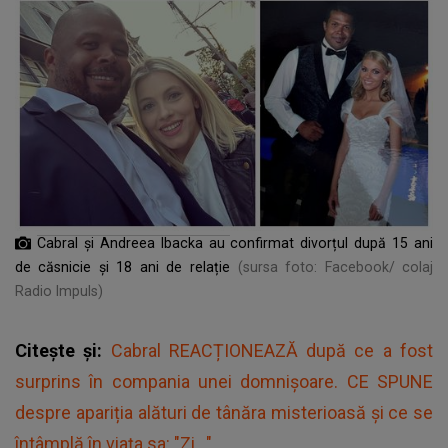
Cabral și Andreea Ibacka au confirmat divorțul după 15 ani
de căsnicie și 18 ani de relație
(sursa foto: Facebook/ colaj
Radio Impuls)
Citește și:
Cabral REACȚIONEAZĂ după ce a fost
surprins în compania unei domnișoare. CE SPUNE
despre apariția alături de tânăra misterioasă și ce se
întâmplă în viața sa: "Zi..."