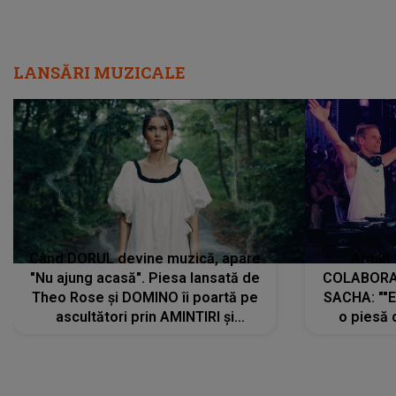
LANSĂRI MUZICALE
Când DORUL devine muzică, apare
Armin 
"Nu ajung acasă". Piesa lansată de
COLABORAR
Theo Rose și DOMINO îi poartă pe
SACHA: ""E
ascultători prin AMINTIRI și
o piesă 
REGĂSIRI, iar drumul emoțiilor
imediat pre
trece prin sufletul publicului:
cu mine șt
"Pentru toți cei care au plecat
păstrăm do
departe ca să le fie mai bine"