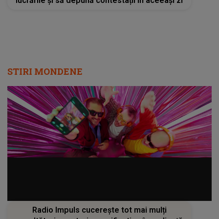
lucrările și să depună contestații în aceeași zi
STIRI MONDENE
Radio Impuls cucerește tot mai mulți