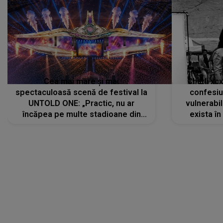
Cea mai mare și mai
Charli xc
spectaculoasă scenă de festival la
confesiu
UNTOLD ONE: „Practic, nu ar
vulnerabil
încăpea pe multe stadioane din
exista în
lume”. Evenimentul începe joi, 6
august 2026