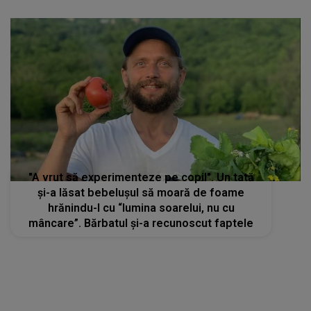
"A vrut să experimenteze pe copil". Un tată
și-a lăsat bebelușul să moară de foame
hrănindu-l cu “lumina soarelui, nu cu
mâncare”. Bărbatul și-a recunoscut faptele