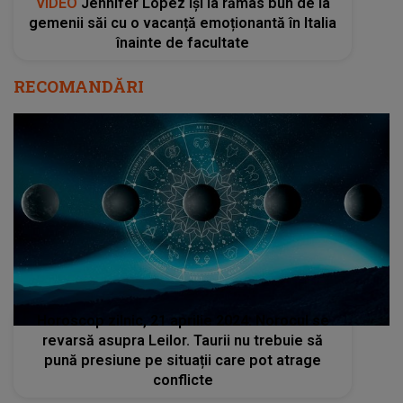
VIDEO
Jennifer Lopez își ia rămas bun de la
gemenii săi cu o vacanță emoționantă în Italia
înainte de facultate
RECOMANDĂRI
Horoscop zilnic, 21 aprilie 2024: Norocul se
revarsă asupra Leilor. Taurii nu trebuie să
pună presiune pe situații care pot atrage
conflicte