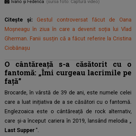
Ivano și Federica
(sursa foto: Captură video)
Citește și:
Gestul controversat făcut de Oana
Moșneagu în ziua în care a devenit soția lui Vlad
Gherman. Fanii susțin că a făcut referire la Cristina
Ciobănașu
O cântăreață s-a căsătorit cu o
fantomă: „Îmi curgeau lacrimile pe
față”
Brocarde, în vârstă de 39 de ani, este numele celei
care
a luat inițiativa de a se căsători cu o fantomă.
Englezoaica este o cântăreață de rock alternativ,
care și-a început cariera în 2019, lansând melodia „
Last Supper
”.