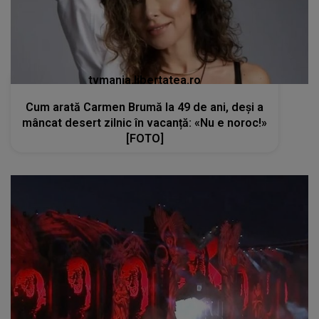
tvmania.libertatea.ro
Cum arată Carmen Brumă la 49 de ani, deși a
mâncat desert zilnic în vacanță: «Nu e noroc!»
[FOTO]