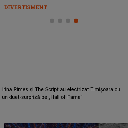
DIVERTISMENT
HOROSCOP 6 august 2026. Zodia care are șansa s
u
câștige mai mulți bani. O oportunitate neașteptată îi
poate schimba situația financiară la început de lună