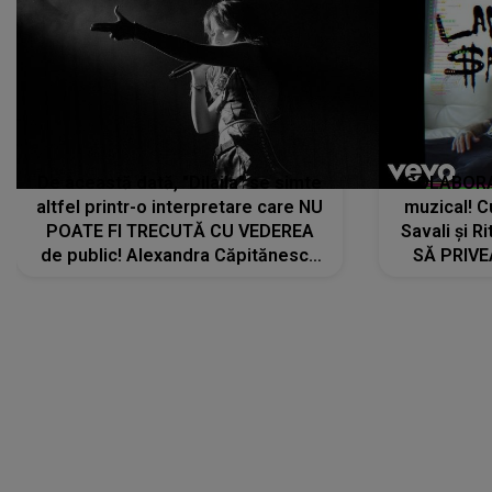
De această dată, "Dilaila" se simte
COLABORAR
altfel printr-o interpretare care NU
muzical! C
POATE FI TRECUTĂ CU VEDEREA
Savali și Ri
de public! Alexandra Căpitănescu
SĂ PRIV
a lansat VERSIUNEA LIVE a piesei