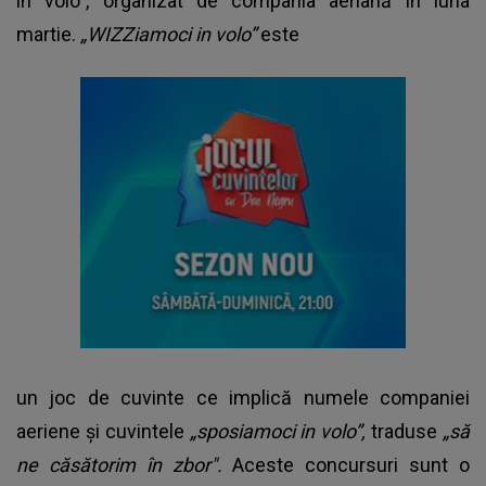
in volo”, organizat de compania aeriană în luna
martie.
„WIZZiamoci in volo”
este
un joc de cuvinte ce implică numele companiei
aeriene și cuvintele
„sposiamoci in volo”,
traduse
„să
ne căsătorim în zbor".
Aceste concursuri sunt o