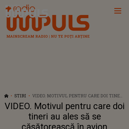
Radio Impuls
STIRI
VIDEO. MOTIVUL PENTRU CARE DOI TINERI
AU ALES SĂ SE CĂSĂTOREASCĂ ÎN AVION
VIDEO. Motivul pentru care doi
tineri au ales să se
căsătorească în avion