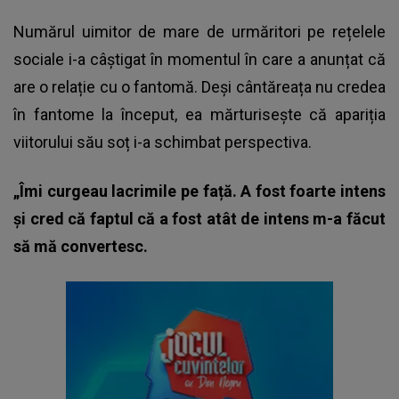
Numărul uimitor de mare de urmăritori pe rețelele
sociale i-a câștigat în momentul în care a anunțat că
are o relație cu o fantomă. Deși cântăreața nu credea
în fantome la început, ea mărturisește că apariția
viitorului său soț i-a schimbat perspectiva.
„Îmi curgeau lacrimile pe față. A fost foarte intens
și cred că faptul că a fost atât de intens m-a făcut
să mă convertesc.