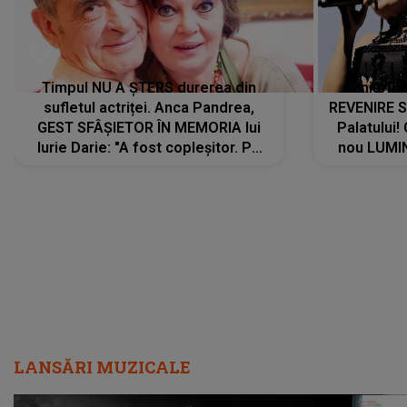
Timpul NU A ȘTERS durerea din
Tania Tu
sufletul actriței. Anca Pandrea,
REVENIRE 
GEST SFÂȘIETOR ÎN MEMORIA lui
Palatului!
Iurie Darie: "A fost copleșitor. Pe
nou LUMI
măsură ce trece timpul parcă..."
pentru a
cântece no
care abia 
LANSĂRI MUZICALE