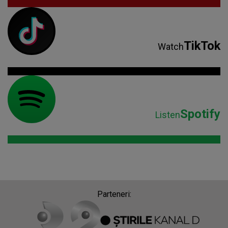
TikTok
Watch
Spotify
Listen
Parteneri: