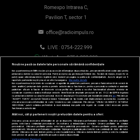
WhatsApp: 0754-222.999
© 2019-2026 DOGAN MEDIA INTERNATIONAL SA, Toate
drepturile rezervate.
Nouă ne pasă ca datele tale personale să rămână confidențiale
Noi și partenerii noștri
589
stocăm și/sau accesăm informații pe dispozitivul dvs., precum identificatorii cookie unici pentru
prelucrarea datelor cu caracter personal. Puteți accepta sau gestiona preferințele dvs. făcând clic mai jos, respectiv vă
puteți opune utilizării unui interes legitim în orice moment pe pagina cu politica de confidențialitate. Aceste alegeri vor fi
raportate partenerilor noștri și nu vă vor afecta navigarea.
Mai multe detalii
Noi si partenerii nostri (retelele de socializare si agentiile de publicitate partenere, precum si furnizorii nostri de servicii de
date analitice) prelucram date pentru a permite website-ului sa functioneze, pentru a personaliza continutul si anunturile
publicitare afisate in functie de interesele si/sau profilul dvs., pentru a va oferi functionalitati aferente retelelor de
socializare si pentru a analiza traficul pe website. Beneficiati de drepturile prevazute de art. 15-22 din GDPR in legatura
cu prelucrarea datelor cu caracter personal. Aceste drepturi pot fi exercitate prin modalitatea indicata
aici
. Prin click pe
“ACCEPT TOATE”, acceptati folosirea tuturor Tehnologiilor de tip Cookie, care implica inclusiv acceptul dvs. cu privire la
stocarea/accesarea informatiilor de catre Vendor-ii cu care colaboram. Prin click pe “VREAU SA MODIFIC SETARILE
INDIVIDUAL” puteti schimba preferintele in mod individual, mai putin cele legate de cookie strict necesare pentru
functionarea website-ului.
Atât noi, cât și partenerii noștri prelucrăm datele pentru a oferi:
Stocarea și/sau accesarea informațiilor de pe un dispozitiv. Măsurarea performanței reclamelor. Utilizarea profilurilor
pentru selectarea conținutului personalizat. Dezvoltarea și îmbunătățirea serviciilor. Crearea profilurilor de conținut
personalizat. Utilizarea profilurilor pentru selectarea publicității personalizate. Crearea profilurilor pentru publicitate
personalizată. Măsurarea performanței conținutului. Înțelegerea publicului prin statistici sau combinații de date din surse
diferite. Utilizarea de date limitate pentru a selecta publicitatea. Utilizarea datelor limitate pentru a selecta conținutul.
Date precise de geolocație și identificarea prin scanarea dispozitivului.
Listă parteneri (furnizori)