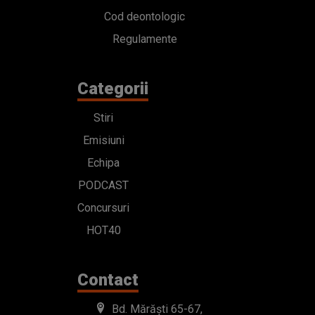
Emisiuni
Echipa
PODCAST
Concursuri
HOT40
Contact
Bd. Mărăști 65-67,
Romexpo Intrarea C,
Pavilion T, sector 1
office@radioimpuls.ro
LIVE : 0754-222.999