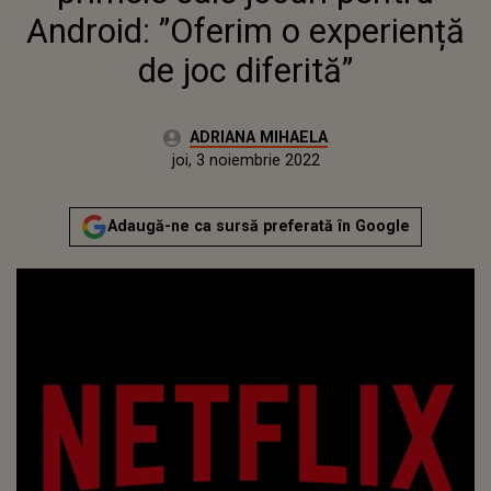
Android: ”Oferim o experiență
de joc diferită”
Autor:
ADRIANA MIHAELA
Publicat:
miercuri, 3 noiembrie 2021
Actualizat:
joi, 3 noiembrie 2022
Adaugă-ne ca sursă preferată în Google