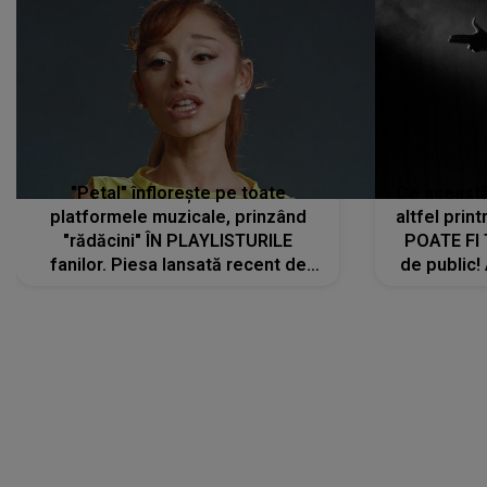
platformele muzicale, prinzând
altfel prin
"rădăcini" ÎN PLAYLISTURILE
POATE FI
fanilor. Piesa lansată recent de
de public!
Ariana Grande îi face pe
a lansat V
ascultători SĂ O ASCULTE PE
REPEAT
DIVERTISMENT