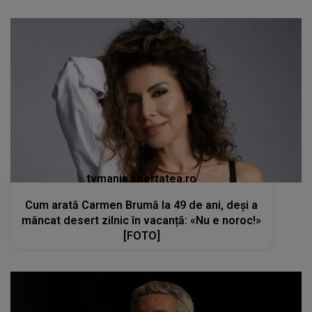
tvmania.libertatea.ro
Cum arată Carmen Brumă la 49 de ani, deși a
mâncat desert zilnic în vacanță: «Nu e noroc!»
[FOTO]
kanald2.ro