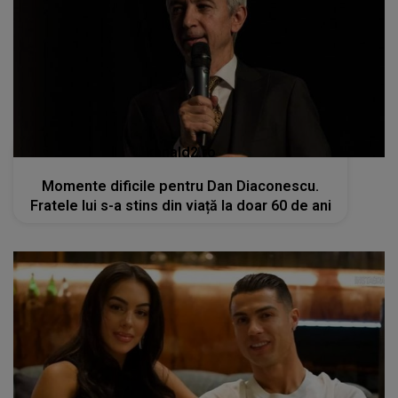
Momente dificile pentru Dan Diaconescu.
Fratele lui s-a stins din viață la doar 60 de ani
kanald2.ro
VIDEO
Cristiano Ronaldo și Georgina
Rodriguez: Nunta de vis în Madeira,
încununarea unei Iubiri de poveste