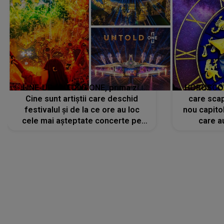
Cine sunt artiștii care deschid
care scap
festivalul și de la ce ore au loc
nou capitol
cele mai așteptate concerte pe
care a
scena principală?
perioadă 
CONECTEAZĂ-TE CU NOI
Facebook
Like