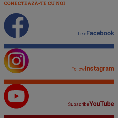
Instagram
Follow
YouTube
Subscribe
TikTok
Watch