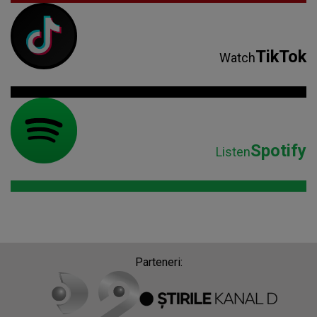
Spotify
Listen
Parteneri: