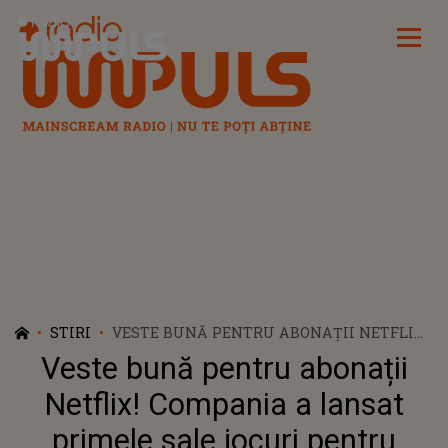
Radio Impuls
STIRI
VESTE BUNĂ PENTRU ABONAȚII NETFLIX!
COMPANIA A LANSAT PRIMELE SALE
Veste bună pentru abonații
JOCURI PENTRU ANDROID: ”OFERIM O
EXPERIENȚĂ DE JOC DIFERITĂ”
Netflix! Compania a lansat
primele sale jocuri pentru