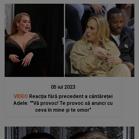
Stiri mondene
05 iul 2023
VIDEO
Reacția fără precedent a cântăreței
Adele: ""Vă provoc! Te provoc să arunci cu
ceva în mine şi te omor"