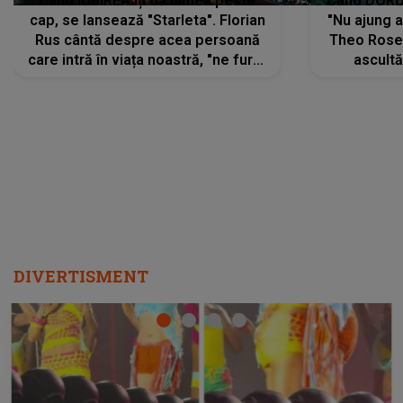
Când IUBIREA îți dă lumea peste
Când DORUL
cap, se lansează "Starleta". Florian
"Nu ajung 
Rus cântă despre acea persoană
Theo Rose 
care intră în viața noastră, "ne fură"
ascultă
toate PRIVIRILE, toate GÂNDURILE,
REGĂSIRI
tot UNIVERSUL și fără să ne dăm
trece pr
seama, ajunge să fie motivul
"Pentru t
pentru care zâmbim
departe 
DIVERTISMENT