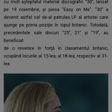
cu mult aşteptatul material discografic “30”, lansat
pe 19 noiembrie, şi piesa “Easy on Me”. “30” a
devenit astfel cel de-al patrulea LP al artistei care
ajunge pe prima poziţie în topul britanic. Totodată,
precedentele sale discuri “25”, 21″ şi “19”, au
beneficiat
de o revenire în forţă în clasamentul britanic,
ocupând locurile al 15-lea, al 18-lea, respectiv al 31-
lea.