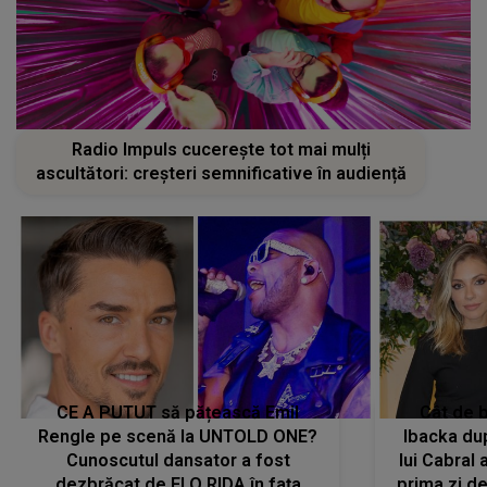
Radio Impuls cucerește tot mai mulți
ascultători: creșteri semnificative în audiență
CE A PUTUT să pățească Emil
Cât de b
Rengle pe scenă la UNTOLD ONE?
Ibacka dup
Cunoscutul dansator a fost
lui Cabral a
dezbrăcat de FLO RIDA în fața
prima zi d