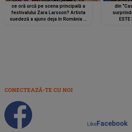
ce oră urcă pe scena principală a
din "Cas
festivalului Zara Larsson? Artista
surprind
suedeză a ajuns deja în România și
ESTE 
s-a filmat din camera de hotel
Alexandr
faptului 
IMED
CONECTEAZĂ-TE CU NOI
Facebook
Like