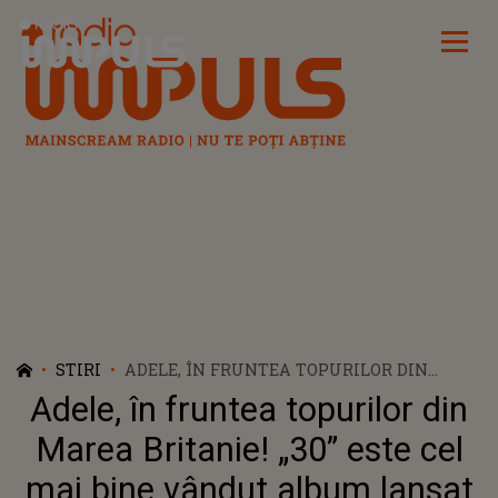
Radio Impuls
STIRI
ADELE, ÎN FRUNTEA TOPURILOR DIN
MAREA BRITANIE! „30” ESTE CEL MAI BINE
Adele, în fruntea topurilor din
VÂNDUT ALBUM LANSAT ÎN 2021
Marea Britanie! „30” este cel
mai bine vândut album lansat