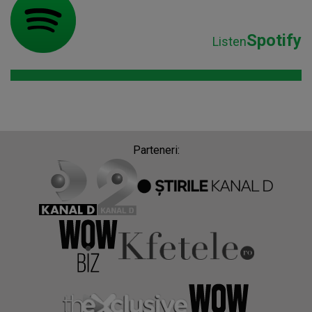
Spotify
Listen
Parteneri: