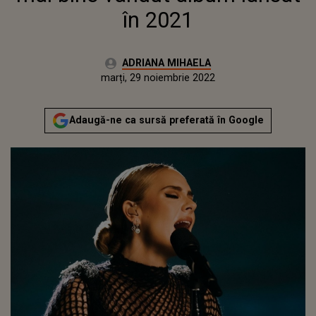
în 2021
Autor:
ADRIANA MIHAELA
Publicat:
luni, 29 noiembrie 2021
Actualizat:
marți, 29 noiembrie 2022
Adaugă-ne ca sursă preferată în Google