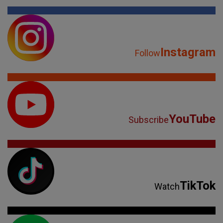
Instagram
Follow
YouTube
Subscribe
TikTok
Watch