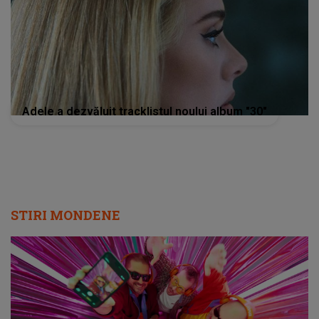
Adele a dezvăluit tracklistul noului album "30"
STIRI MONDENE