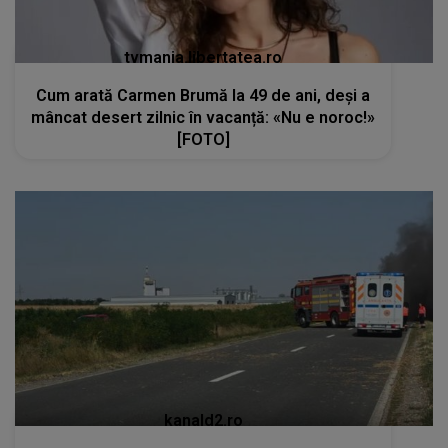
tvmania.libertatea.ro
Cum arată Carmen Brumă la 49 de ani, deși a
mâncat desert zilnic în vacanță: «Nu e noroc!»
[FOTO]
kanald2.ro