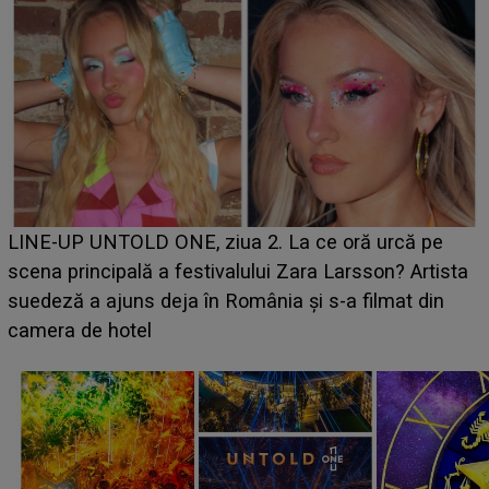
Ce a dezvăluit noua concurentă din "Casa Iubirii" l-a
luat prin surprindere pe Emanuel. CINE ESTE
BĂIATUL VIZAT de Alexandra?! Aflându-se în fața
faptului împlinit, A RECUNOSCUT IMEDIAT: "Am
avut..."