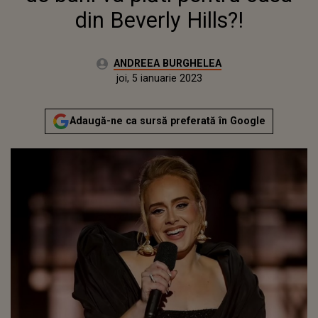
din Beverly Hills?!
Autor:
ANDREEA BURGHELEA
Publicat:
miercuri, 5 ianuarie 2022
Actualizat:
joi, 5 ianuarie 2023
Adaugă-ne ca sursă preferată în Google