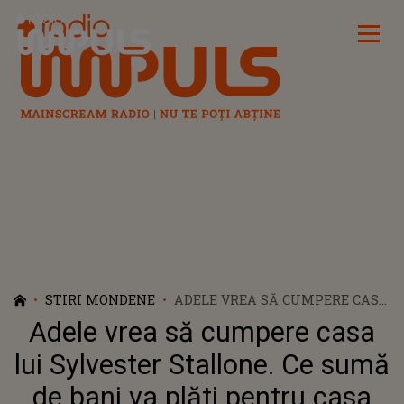
Radio Impuls
STIRI MONDENE
ADELE VREA SĂ CUMPERE CASA
LUI SYLVESTER STALLONE. CE
Adele vrea să cumpere casa
SUMĂ DE BANI VA PLĂTI
PENTRU CASA DIN BEVERLY
lui Sylvester Stallone. Ce sumă
HILLS?!
de bani va plăti pentru casa