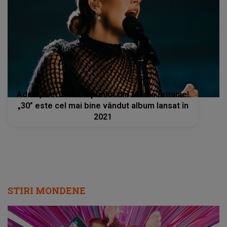
Adele, în fruntea topurilor din Marea Britanie!
„30” este cel mai bine vândut album lansat în
2021
STIRI MONDENE