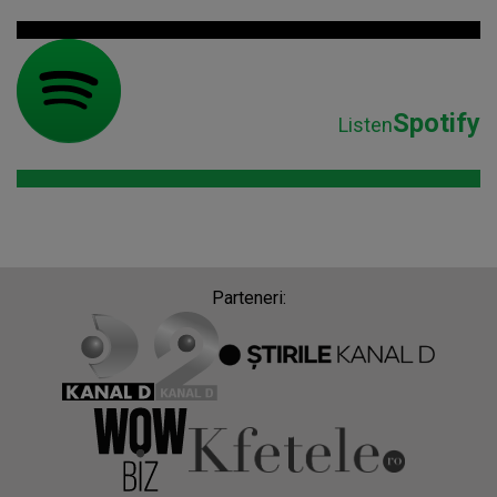
Spotify
Listen
Parteneri: