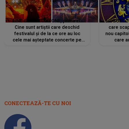
LINE-UP UNTOLD ONE, prima zi.
HOROSCOP 
Cine sunt artiștii care deschid
care scap
festivalul și de la ce ore au loc
nou capitol
cele mai așteptate concerte pe
care a
scena principală?
perioadă 
CONECTEAZĂ-TE CU NOI