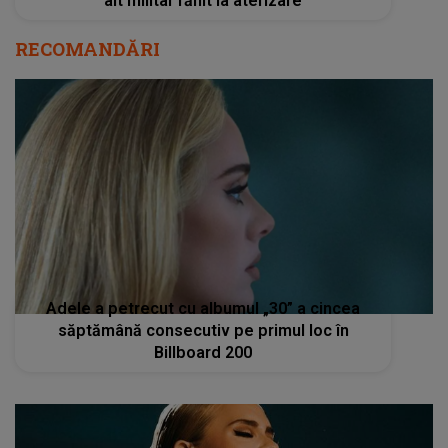
alt militar rănit la aterizare
RECOMANDĂRI
Adele a petrecut cu albumul „30” a cincea
săptămână consecutiv pe primul loc în
Billboard 200