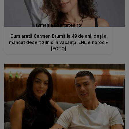
tvmania.libertatea.ro
Cum arată Carmen Brumă la 49 de ani, deși a
mâncat desert zilnic în vacanță: «Nu e noroc!»
[FOTO]