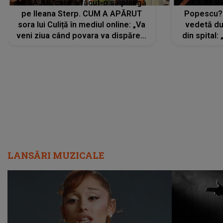
MESAJUL care a făcut-o să plângă
CE SE Î
pe Ileana Sterp. CUM A APĂRUT
Popescu?
sora lui Culiță în mediul online: „Va
vedetă du
veni ziua când povara va dispărea,
din spital:
iar lacrimile...”
LANSĂRI MUZICALE