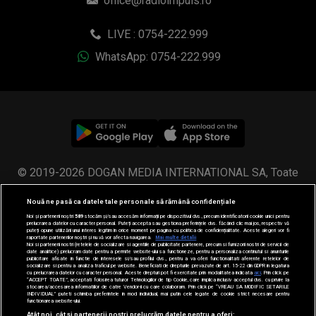
office@radioimpuls.ro
LIVE : 0754-222.999
WhatsApp: 0754-222.999
© 2019-2026 DOGAN MEDIA INTERNATIONAL SA, Toate
drepturile rezervate.
Nouă ne pasă ca datele tale personale să rămână confidențiale
Noi și partenerii noștri
589
stocăm și/sau accesăm informații pe dispozitivul dvs., precum identificatorii cookie unici pentru
prelucrarea datelor cu caracter personal. Puteți accepta sau gestiona preferințele dvs. făcând clic mai jos, respectiv vă
puteți opune utilizării unui interes legitim în orice moment pe pagina cu politica de confidențialitate. Aceste alegeri vor fi
raportate partenerilor noștri și nu vă vor afecta navigarea.
Mai multe detalii
Noi si partenerii nostri (retelele de socializare si agentiile de publicitate partenere, precum si furnizorii nostri de servicii de
date analitice) prelucram date pentru a permite website-ului sa functioneze, pentru a personaliza continutul si anunturile
publicitare afisate in functie de interesele si/sau profilul dvs., pentru a va oferi functionalitati aferente retelelor de
socializare si pentru a analiza traficul pe website. Beneficiati de drepturile prevazute de art. 15-22 din GDPR in legatura
cu prelucrarea datelor cu caracter personal. Aceste drepturi pot fi exercitate prin modalitatea indicata
aici
. Prin click pe
“ACCEPT TOATE”, acceptati folosirea tuturor Tehnologiilor de tip Cookie, care implica inclusiv acceptul dvs. cu privire la
stocarea/accesarea informatiilor de catre Vendor-ii cu care colaboram. Prin click pe “VREAU SA MODIFIC SETARILE
INDIVIDUAL” puteti schimba preferintele in mod individual, mai putin cele legate de cookie strict necesare pentru
functionarea website-ului.
Atât noi, cât și partenerii noștri prelucrăm datele pentru a oferi: