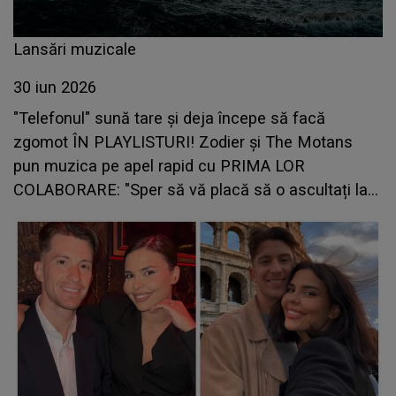
Lansări muzicale
30 iun 2026
"Telefonul" sună tare și deja începe să facă
zgomot ÎN PLAYLISTURI! Zodier și The Motans
pun muzica pe apel rapid cu PRIMA LOR
COLABORARE: "Sper să vă placă să o ascultați la
fel de mult cum ne-a plăcut nouă să o facem"