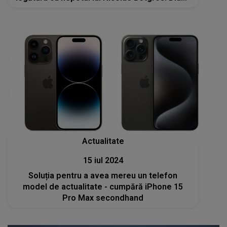
Cuciuc: „Îi spuneam lui Igor: «Ceva la mijloc
este, ceva nu este curat...”
Actualitate
15 iul 2024
Soluția pentru a avea mereu un telefon
model de actualitate - cumpără iPhone 15
Pro Max secondhand