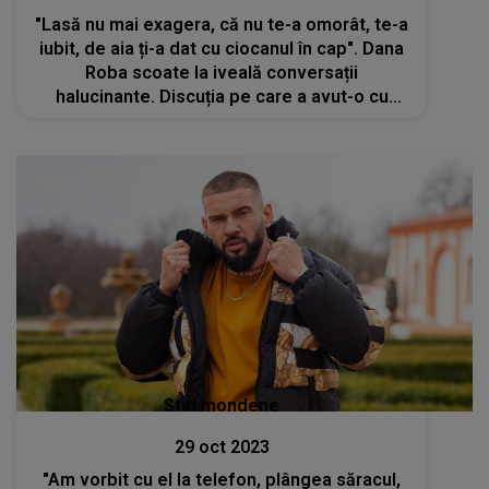
"Lasă nu mai exagera, că nu te-a omorât, te-a
iubit, de aia ți-a dat cu ciocanul în cap". Dana
Roba scoate la iveală conversații
halucinante. Discuția pe care a avut-o cu
mama lui Daniel Balaciu
Stiri mondene
29 oct 2023
"Am vorbit cu el la telefon, plângea săracul,