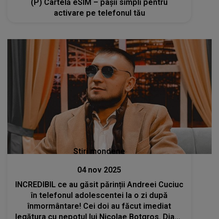
(P) Cartelă eSIM – pașii simpli pentru
activare pe telefonul tău
Stiri mondene
04 nov 2025
INCREDIBIL ce au găsit părinții Andreei Cuciuc
în telefonul adolescentei la o zi după
înmormântare! Cei doi au făcut imediat
legătura cu nepotul lui Nicolae Botgros. Diana