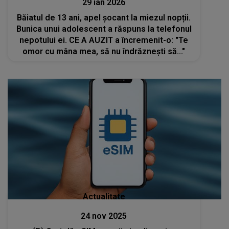
29 ian 2026
Băiatul de 13 ani, apel șocant la miezul nopții.
Bunica unui adolescent a răspuns la telefonul
nepotului ei. CE A AUZIT a încremenit-o: "Te
omor cu mâna mea, să nu îndrăznești să..."
Actualitate
24 nov 2025