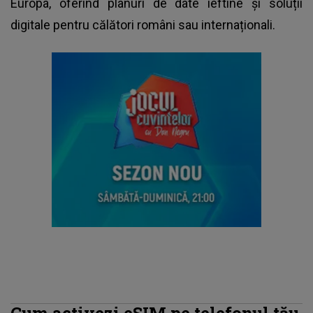
Europa, oferind planuri de date ieftine și soluții
digitale pentru călători români sau internaționali.
Cum activezi eSIM pe telefonul tău