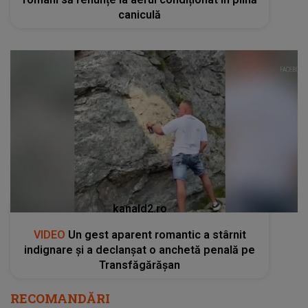
caniculă
kanald2.ro
VIDEO
Un gest aparent romantic a stârnit
indignare și a declanșat o anchetă penală pe
Transfăgărășan
RECOMANDĂRI