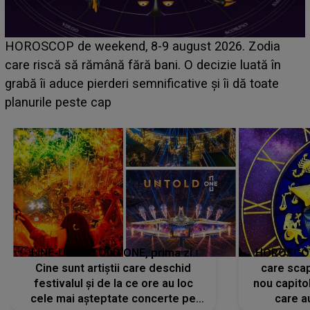
LINE-UP UNTOLD ONE, ziua 2. La ce oră urcă pe
scena principală a festivalului Zara Larsson? Artista
suedeză a ajuns deja în România și s-a filmat din
camera de hotel
LINE-UP UNTOLD ONE, prima zi.
HOROSCOP 
Cine sunt artiștii care deschid
care scap
festivalul și de la ce ore au loc
nou capitol
cele mai așteptate concerte pe
care a