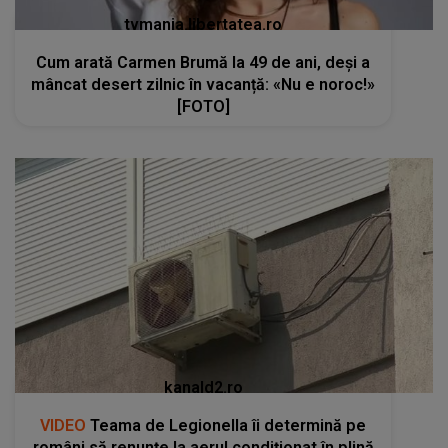
tvmania.libertatea.ro
Cum arată Carmen Brumă la 49 de ani, deși a
mâncat desert zilnic în vacanță: «Nu e noroc!»
[FOTO]
kanald2.ro
VIDEO
Teama de Legionella îi determină pe
români să renunțe la aerul condiționat în plină