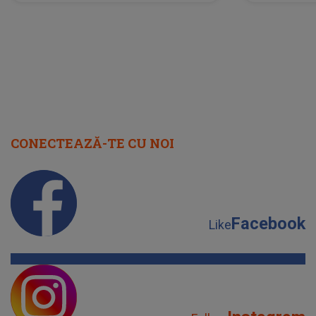
scena principală?
perioadă 
CONECTEAZĂ-TE CU NOI
Facebook
Like