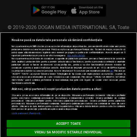
© 2019-2026 DOGAN MEDIA INTERNATIONAL SA, Toate
drepturile rezervate.
Nouă ne pasă ca datele tale personale să rămână confidențiale
Noi și partenerii noștri
589
stocăm și/sau accesăm informații pe dispozitivul dvs., precum identificatorii cookie unici pentru
prelucrarea datelor cu caracter personal. Puteți accepta sau gestiona preferințele dvs. făcând clic mai jos, respectiv vă
puteți opune utilizării unui interes legitim în orice moment pe pagina cu politica de confidențialitate. Aceste alegeri vor fi
raportate partenerilor noștri și nu vă vor afecta navigarea.
Mai multe detalii
Noi si partenerii nostri (retelele de socializare si agentiile de publicitate partenere, precum si furnizorii nostri de servicii de
date analitice) prelucram date pentru a permite website-ului sa functioneze, pentru a personaliza continutul si anunturile
publicitare afisate in functie de interesele si/sau profilul dvs., pentru a va oferi functionalitati aferente retelelor de
socializare si pentru a analiza traficul pe website. Beneficiati de drepturile prevazute de art. 15-22 din GDPR in legatura
cu prelucrarea datelor cu caracter personal. Aceste drepturi pot fi exercitate prin modalitatea indicata
aici
. Prin click pe
“ACCEPT TOATE”, acceptati folosirea tuturor Tehnologiilor de tip Cookie, care implica inclusiv acceptul dvs. cu privire la
stocarea/accesarea informatiilor de catre Vendor-ii cu care colaboram. Prin click pe “VREAU SA MODIFIC SETARILE
INDIVIDUAL” puteti schimba preferintele in mod individual, mai putin cele legate de cookie strict necesare pentru
functionarea website-ului.
Atât noi, cât și partenerii noștri prelucrăm datele pentru a oferi:
Stocarea și/sau accesarea informațiilor de pe un dispozitiv. Măsurarea performanței reclamelor. Utilizarea profilurilor
pentru selectarea conținutului personalizat. Dezvoltarea și îmbunătățirea serviciilor. Crearea profilurilor de conținut
personalizat. Utilizarea profilurilor pentru selectarea publicității personalizate. Crearea profilurilor pentru publicitate
personalizată. Măsurarea performanței conținutului. Înțelegerea publicului prin statistici sau combinații de date din surse
diferite. Utilizarea de date limitate pentru a selecta publicitatea. Utilizarea datelor limitate pentru a selecta conținutul.
Date precise de geolocație și identificarea prin scanarea dispozitivului.
Listă parteneri (furnizori)
MUSIC NON STOP
ACCEPT TOATE
Loading...
www.radioimpuls.ro
VREAU SA MODIFIC SETARILE INDIVIDUAL