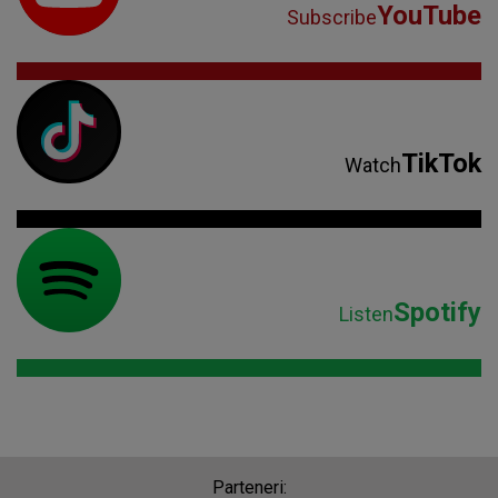
YouTube
Subscribe
TikTok
Watch
Spotify
Listen
Parteneri: