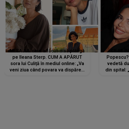
MESAJUL care a făcut-o să plângă
CE SE Î
pe Ileana Sterp. CUM A APĂRUT
Popescu?
sora lui Culiță în mediul online: „Va
vedetă du
veni ziua când povara va dispărea,
din spital:
iar lacrimile...”