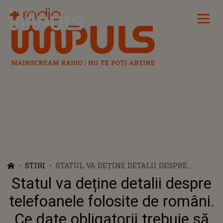
Radio Impuls
STIRI
STATUL VA DEȚINE DETALII DESPRE
TELEFOANELE FOLOSITE DE ROMÂNI. CE
Statul va deține detalii despre
DATE OBLIGATORII TREBUIE SĂ
PRIMEASCĂ DESPRE FIECARE TELEFON
telefoanele folosite de români.
MOBIL
Ce date obligatorii trebuie să