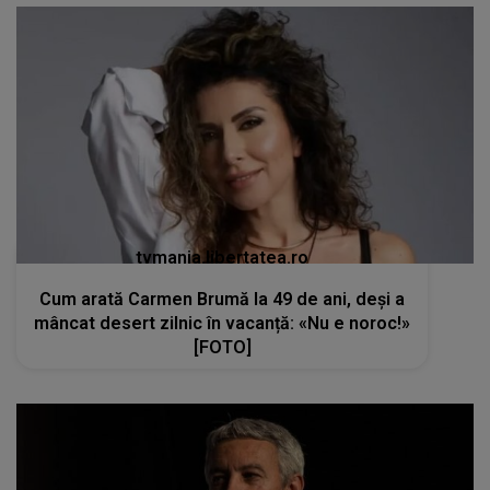
tvmania.libertatea.ro
Cum arată Carmen Brumă la 49 de ani, deși a
mâncat desert zilnic în vacanță: «Nu e noroc!»
[FOTO]