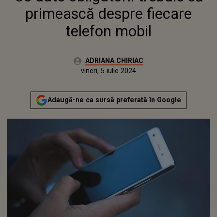
primească despre fiecare
telefon mobil
Autor:
ADRIANA CHIRIAC
Publicat:
vineri, 5 iulie 2024
Actualizat:
vineri, 5 iulie 2024
Adaugă-ne ca sursă preferată în Google