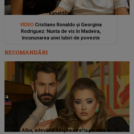
kanald2.ro
VIDEO
Cristiano Ronaldo și Georgina
Rodriguez: Nunta de vis în Madeira,
încununarea unei Iubiri de poveste
RECOMANDĂRI
Iulia Albu, adevărul despre cearta pe care a