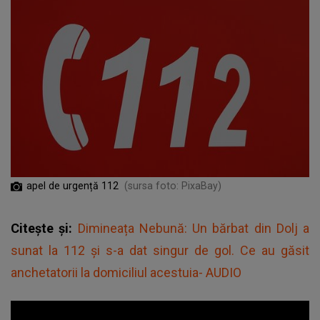
apel de urgență 112
(sursa foto: PixaBay)
Citește și:
Dimineața Nebună: Un bărbat din Dolj a
sunat la 112 și s-a dat singur de gol. Ce au găsit
anchetatorii la domiciliul acestuia- AUDIO