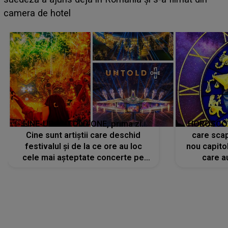
faptului împlinit, A RECUNOSCUT IMEDIAT: "Am
avut..."
LINE-UP UNTOLD ONE, prima zi.
HOROSCOP 
Cine sunt artiștii care deschid
care scap
festivalul și de la ce ore au loc
nou capitol
cele mai așteptate concerte pe
care a
scena principală?
perioadă 