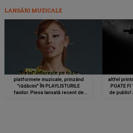
LANSĂRI MUZICALE
"Petal" înflorește pe toate
De această 
platformele muzicale, prinzând
altfel prin
"rădăcini" ÎN PLAYLISTURILE
POATE FI
fanilor. Piesa lansată recent de
de public!
Ariana Grande îi face pe
a lansat V
ascultători SĂ O ASCULTE PE
REPEAT