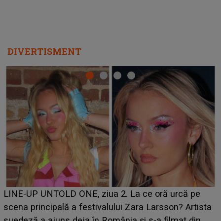
DIVERTISMENT
Ce a dezvăluit noua concurentă din "Casa Iubirii" l-a
luat prin surprindere pe Emanuel. CINE ESTE
BĂIATUL VIZAT de Alexandra?! Aflându-se în fața