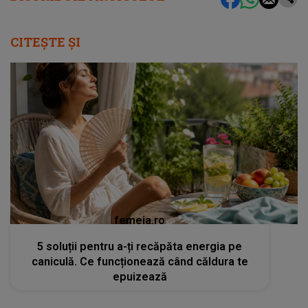
CITEȘTE ȘI
femeia.ro
5 soluții pentru a-ți recăpăta energia pe
caniculă. Ce funcționează când căldura te
epuizează