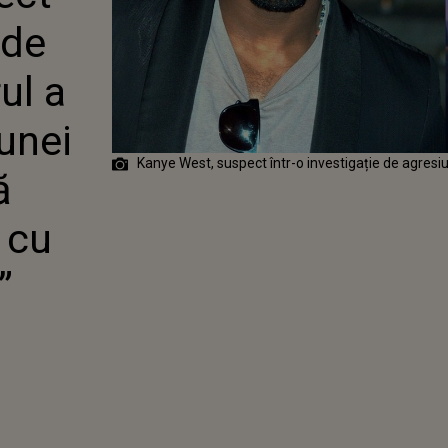
UL A ARUNCAT
 de
NUL UNEI
NTR-O CEARTĂ
: ”OPRIȚI-VĂ
ul a
ERELE
!”
unei
Kanye West, suspect într-o investigație de agresi
ă
 cu
”