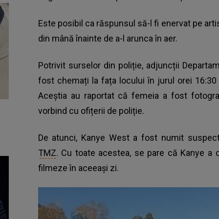
Este posibil ca răspunsul să-l fi enervat pe arti
din mână înainte de a-l arunca în aer.
Potrivit surselor din poliție, adjuncții Departa
fost chemați la fața locului în jurul orei 16:30
Aceștia au raportat că femeia a fost fotogra
vorbind cu ofițerii de poliție.
De atunci,
Kanye West
a fost numit suspect î
TMZ
. Cu toate acestea, se pare că Kanye a c
filmeze în aceeași zi.