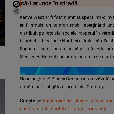
să-l arunce în stradă.
Kanye West ar fi fost numit suspect într-o inves
ar fi smuls un telefon mobil aparținând unei
distribuit pe rețelele sociale, rapperul în vârs
baschet al fiicei sale North și al fiului său Sai
Rapperul, care aparent a bănuit că este urm
Mercedes-Benzul său negru pentru a se confrun
Noua sa „soție” Bianca Censori a fost văzută pe
urmărit pe câștigătorul premiului Grammy.
Citește și:
Răsturnare de situație în cazul morț
contestă testamentul cântăreței în instanță