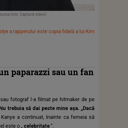
sursa foto: Captură video)
ție a rapperului este copia fidelă a lui Kim
 un paparazzi sau un fan
 sau fotograf l-a filmat pe hitmaker de pe
Nu trebuia să dai peste mine așa. „Dacă
”
Kanye a continuat, înainte ca femeia să
el este o „
celebritate
”.