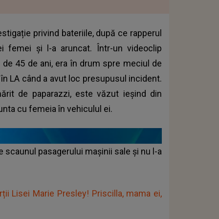
tigație privind bateriile, după ce rapperul
 femei și l-a aruncat. Într-un videoclip
tă de 45 de ani, era în drum spre meciul de
nt în LA când a avut loc presupusul incident.
ărit de paparazzi, este văzut ieșind din
ta cu femeia în vehiculul ei.
 scaunul pasagerului mașinii sale și nu l-a
ii Lisei Marie Presley! Priscilla, mama ei,