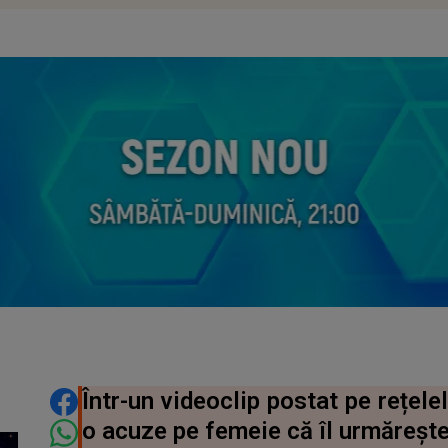
DISTRIBUIE ARTICOLUL
Într-un videoclip postat pe rețel
o acuze pe femeie că îl urmărește 