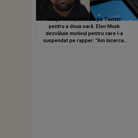
Kanye West, interzis pe Twitter
pentru a doua oară. Elon Musk
dezvăluie motivul pentru care l-a
suspendat pe rapper: ”Am încercat
totul”