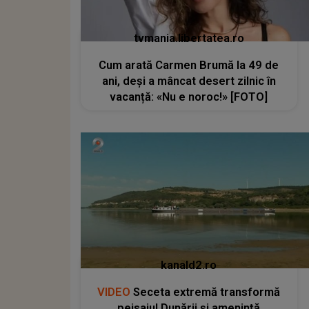
tvmania.libertatea.ro
Cum arată Carmen Brumă la 49 de
ani, deși a mâncat desert zilnic în
vacanță: «Nu e noroc!» [FOTO]
kanald2.ro
VIDEO
Seceta extremă transformă
peisajul Dunării și amenință