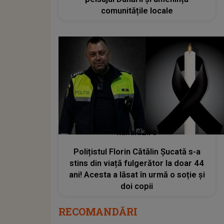
comunitățile locale
kanald2.ro
Polițistul Florin Cătălin Șucată s-a
stins din viață fulgerător la doar 44
ani! Acesta a lăsat în urmă o soție și
doi copii
RECOMANDĂRI