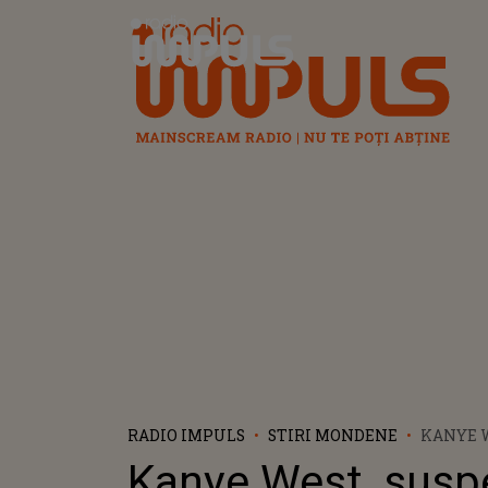
Radio Impuls
RADIO IMPULS
STIRI MONDENE
KANYE W
ÎNTR-O 
Kanye West, susp
DE AGRE