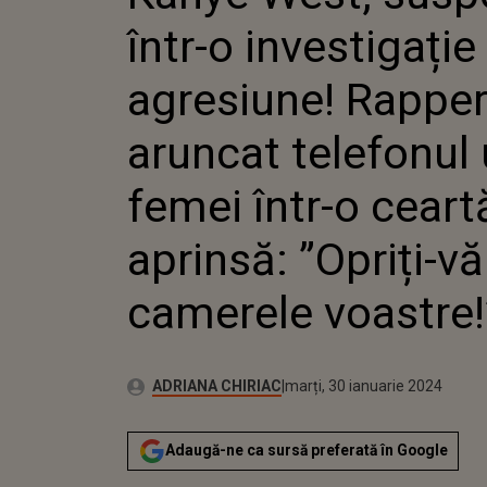
RAPPER
într-o investigație
TELEFO
FEMEI Î
APRINSĂ
agresiune! Rapper
CU CAM
VOASTRE
aruncat telefonul 
femei într-o ceart
aprinsă: ”Opriți-vă
camerele voastre!
Publicat:
Autor:
luni, 30 ianuarie 2023
Actualizat:
ADRIANA CHIRIAC
marți, 30 ianuarie 2024
Adaugă-ne ca sursă preferată în Google