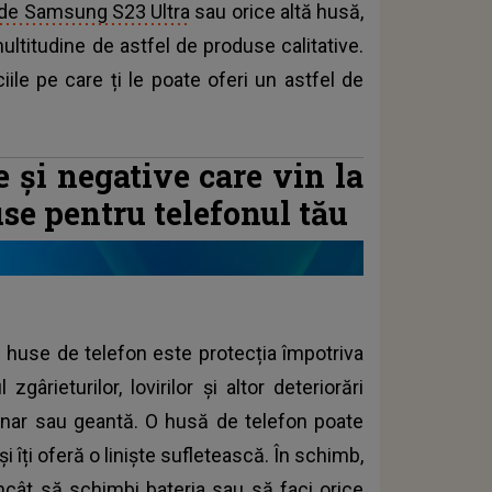
de Samsung S23 Ultra
sau orice altă husă,
ultitudine de astfel de produse calitative.
iile pe care ți le poate oferi un astfel de
e și negative care vin la
use pentru telefonul tău
i huse de telefon este protecția împotriva
zgârieturilor, lovirilor și altor deteriorări
unar sau geantă. O husă de telefon poate
și îți oferă o liniște sufletească. În schimb,
 încât să schimbi bateria sau să faci orice