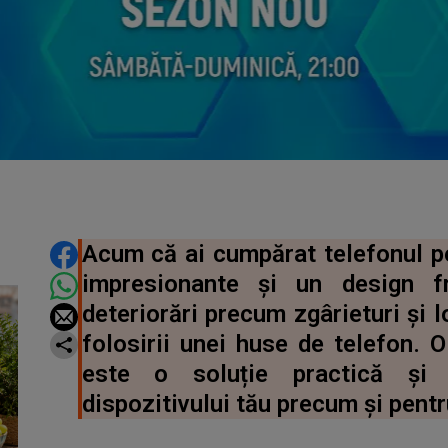
DISTRIBUIE ARTICOLUL
Acum că ai cumpărat telefonul per
impresionante și un design f
deteriorări precum zgârieturi și l
folosirii unei huse de telefon. 
este o soluție practică și 
dispozitivului tău precum și pentr