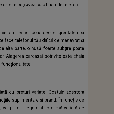
 care le poți avea cu o husă de telefon.
uie să iei în considerare greutatea și
 face telefonul tău dificil de manevrat și
de altă parte, o husă foarte subțire poate
lor. Alegerea carcasei potrivite este cheia
i funcționalitate.
ață cu prețuri variate. Costuln acestora
cțiile suplimentare și brand. În funcție de
r, vei putea alege dintr-o gamă variată de