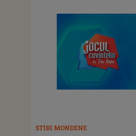
un show de neuitat: "Ceremonia de
închidere va încheia..."
STIRI MONDENE