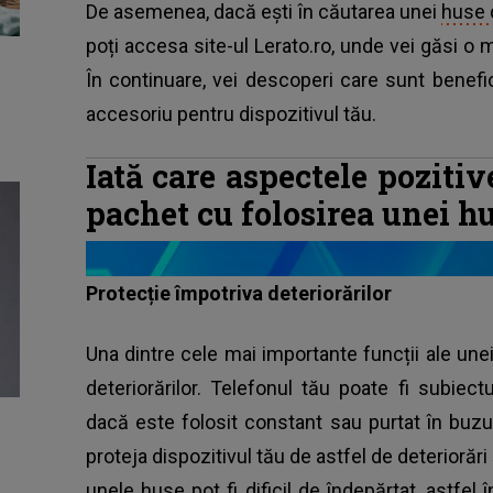
De asemenea, dacă ești în căutarea unei
huse 
poți accesa site-ul Lerato.ro, unde vei găsi o m
În continuare, vei descoperi care sunt benefic
accesoriu pentru dispozitivul tău.
Iată care aspectele pozitiv
pachet cu folosirea unei h
Protecție împotriva deteriorărilor
Una dintre cele mai importante funcții ale une
deteriorărilor. Telefonul tău poate fi subiectul 
dacă este folosit constant sau purtat în buz
proteja dispozitivul tău de astfel de deteriorări 
unele huse pot fi dificil de îndepărtat, astfel