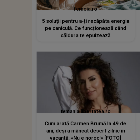
femeia.ro
5 soluții pentru a-ți recăpăta energia
pe caniculă. Ce funcționează când
căldura te epuizează
tvmania.libertatea.ro
Cum arată Carmen Brumă la 49 de
ani, deși a mâncat desert zilnic în
vacanță: «Nu e noroc!» [FOTO]