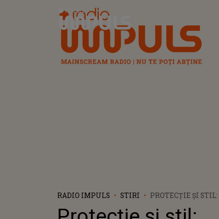
Radio Impuls
RADIO IMPULS
STIRI
PROTECȚIE ȘI STIL
DEZAVANTAJELE FO
Protecție și stil:
PENTRU TELEFON