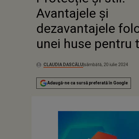
Avantajele și
dezavantajele folo
unei huse pentru 
Publicat:
Autor:
joi, 20 iulie 2023
Actualizat:
CLAUDIA DASCĂLU
sâmbătă, 20 iulie 2024
Adaugă-ne ca sursă preferată în Google