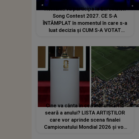
România va participa la Eurovision
Song Contest 2027. CE S-A
ÎNTÂMPLAT în momentul în care s-a
luat decizia și CUM S-A VOTAT
revenirea în concurs: "Reprezintă un
proiect strategic de..."
Cine va cânta în cea mai urmărită
seară a anului? LISTA ARTIȘTILOR
care vor aprinde scena finalei
Campionatului Mondial 2026 și vor
transforma SEARA TROFEULUI într-