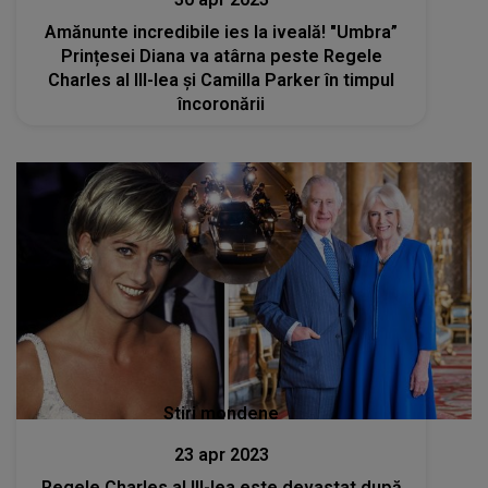
Amănunte incredibile ies la iveală! "Umbra”
Prințesei Diana va atârna peste Regele
Charles al III-lea și Camilla Parker în timpul
încoronării
Stiri mondene
23 apr 2023
Regele Charles al III-lea este devastat după