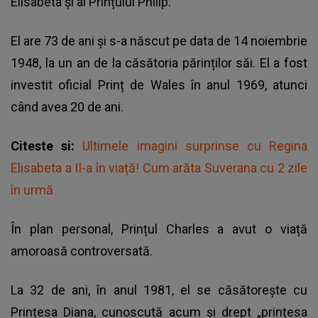
Elisabeta și al Prințului Philip.
El are 73 de ani și s-a născut pe data de 14 noiembrie
1948, la un an de la căsătoria părinților săi. El a fost
investit oficial Prinț de Wales în anul 1969, atunci
când avea 20 de ani.
Citeste si:
Ultimele imagini surprinse cu Regina
Elisabeta a II-a în viață! Cum arăta Suverana cu 2 zile
în urmă
În plan personal, Prințul Charles a avut o viață
amoroasă controversată.
La 32 de ani, în anul 1981, el se căsătorește cu
Prințesa Diana
, cunoscută acum și drept „prințesa