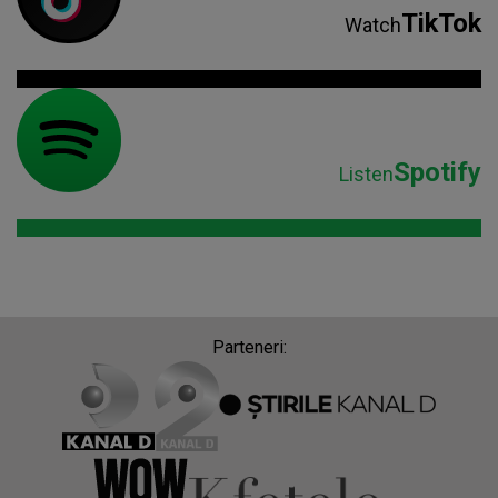
TikTok
Watch
Spotify
Listen
Parteneri: