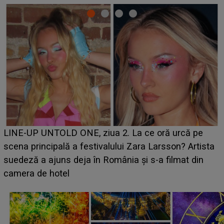
Ce a dezvăluit noua concurentă din "Casa Iubirii" l-a
luat prin surprindere pe Emanuel. CINE ESTE
BĂIATUL VIZAT de Alexandra?! Aflându-se în fața
faptului împlinit, A RECUNOSCUT IMEDIAT: "Am
avut..."