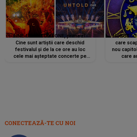
LINE-UP UNTOLD ONE, prima zi.
HOROSCOP 
Cine sunt artiștii care deschid
care scap
festivalul și de la ce ore au loc
nou capitol
cele mai așteptate concerte pe
care a
scena principală?
perioadă 
CONECTEAZĂ-TE CU NOI