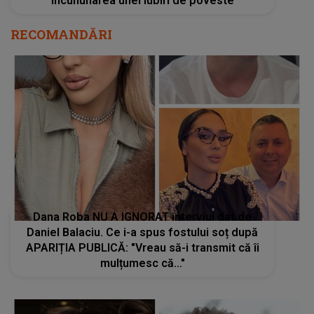
încununarea unei Iubiri de poveste
RECOMANDĂRI
Dana Roba NU A IGNORAT interviul dat de
Daniel Balaciu. Ce i-a spus fostului soț după
APARIȚIA PUBLICĂ: "Vreau să-i transmit că îi
mulțumesc că..."