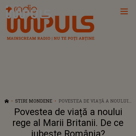
Radio Impuls
STIRI MONDENE
POVESTEA DE VIAȚĂ A NOULUI
REGE AL MARII BRITANII. DE CE
Povestea de viață a noului
IUBEȘTE ROMÂNIA?
rege al Marii Britanii. De ce
iubește România?