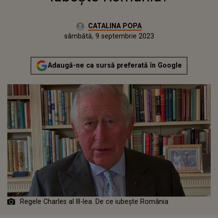
Autor:
CATALINA POPA
Publicat:
vineri, 9 septembrie 2022
Actualizat:
sâmbătă, 9 septembrie 2023
Adaugă-ne ca sursă preferată în Google
Regele Charles al III-lea. De ce iubește România