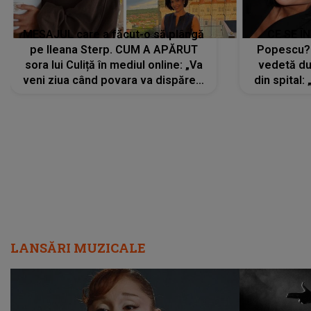
MESAJUL care a făcut-o să plângă
CE SE Î
pe Ileana Sterp. CUM A APĂRUT
Popescu?
sora lui Culiță în mediul online: „Va
vedetă du
veni ziua când povara va dispărea,
din spital:
iar lacrimile...”
LANSĂRI MUZICALE