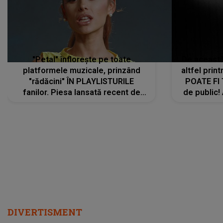
"Petal" înflorește pe toate
De această 
platformele muzicale, prinzând
altfel prin
"rădăcini" ÎN PLAYLISTURILE
POATE FI
fanilor. Piesa lansată recent de
de public!
Ariana Grande îi face pe
a lansat V
ascultători SĂ O ASCULTE PE
REPEAT
DIVERTISMENT