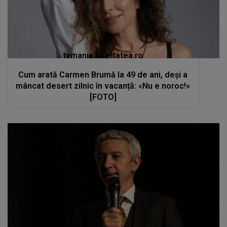
tvmania.libertatea.ro
Cum arată Carmen Brumă la 49 de ani, deși a
mâncat desert zilnic în vacanță: «Nu e noroc!»
[FOTO]