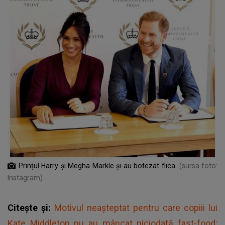
Prințul Harry și Megha Markle și-au botezat fiica
(sursa foto:
Instagram)
Citește și:
Motivul neașteptat pentru care copiii lui
Kate Middleton nu au mâncat niciodată fast-food: