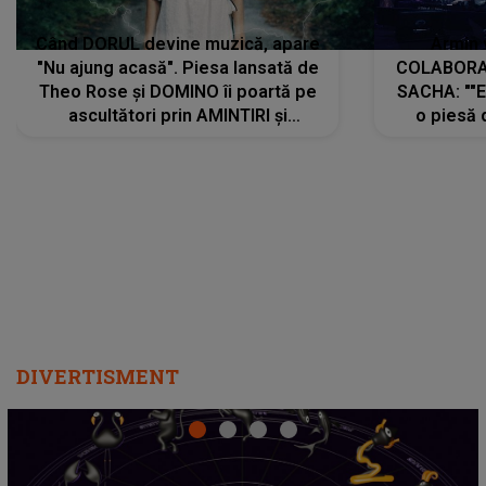
Când DORUL devine muzică, apare
Armin 
"Nu ajung acasă". Piesa lansată de
COLABORAR
Theo Rose și DOMINO îi poartă pe
SACHA: ""E
ascultători prin AMINTIRI și
o piesă 
REGĂSIRI, iar drumul emoțiilor
imediat pre
trece prin sufletul publicului:
cu mine șt
"Pentru toți cei care au plecat
păstrăm do
departe ca să le fie mai bine"
DIVERTISMENT