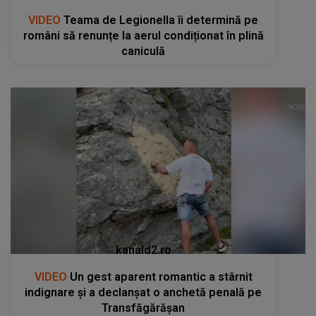
VIDEO
Teama de Legionella îi determină pe
români să renunțe la aerul condiționat în plină
caniculă
kanald2.ro
VIDEO
Un gest aparent romantic a stârnit
indignare și a declanșat o anchetă penală pe
Transfăgărășan