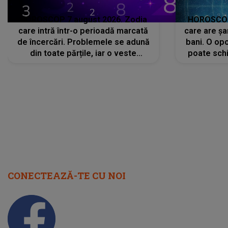
HOROSCOP 7 august 2026. Zodia
HOROSCOP 
care intră într-o perioadă marcată
care are șa
de încercări. Problemele se adună
bani. O opo
din toate părțile, iar o veste
poate schi
neașteptată îi dă planurile peste
la
cap
CONECTEAZĂ-TE CU NOI