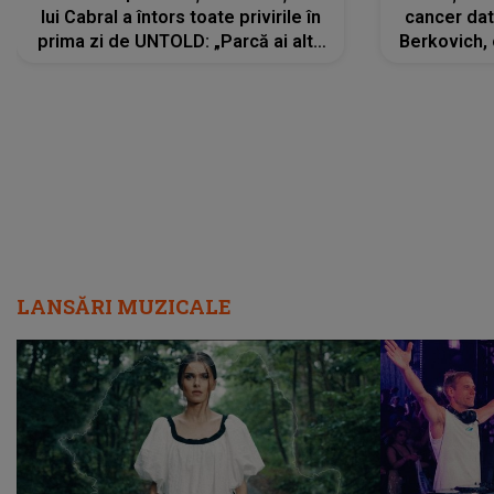
lui Cabral a întors toate privirile în
cancer dato
prima zi de UNTOLD: „Parcă ai altă
Berkovich, 
strălucire, emani putere,
accident ru
încredere, siguranță...”
Dacă nu 
LANSĂRI MUZICALE