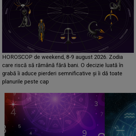
Emanuel a ținut ACEST DETALIU ASCUNS până
acum! În fața Alexandrei, concurentul din Casa Iubirii
face o MĂRTURISIRE NEAȘTEPTATĂ despre mama
sa: "I-am spus și ei în față, eu nu te iubesc pentru
că..."