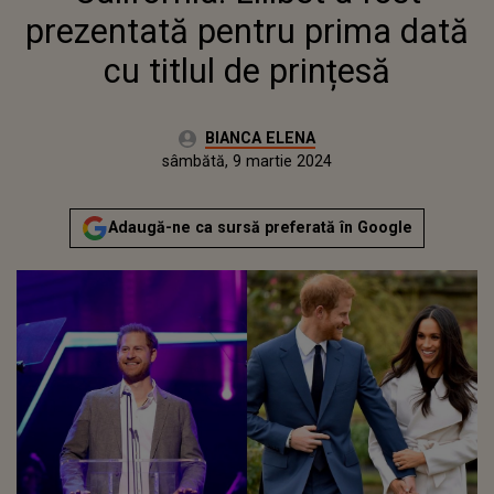
prezentată pentru prima dată
cu titlul de prințesă
Autor:
BIANCA ELENA
Publicat:
joi, 9 martie 2023
Actualizat:
sâmbătă, 9 martie 2024
Adaugă-ne ca sursă preferată în Google