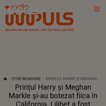
Radio Impuls
STIRI MONDENE
PRINȚUL HARRY ȘI MEGHAN
MARKLE ȘI-AU BOTEZAT FIICA
Prințul Harry și Meghan
ÎN CALIFORNIA. LILIBET A FOST
PREZENTATĂ PENTRU PRIMA
Markle și-au botezat fiica în
DATĂ CU TITLUL DE PRINȚESĂ
California. Lilibet a fost