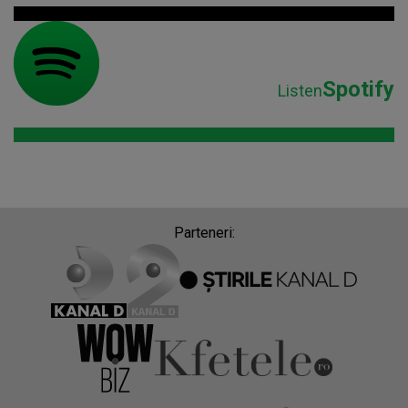
Spotify
Listen
Parteneri: