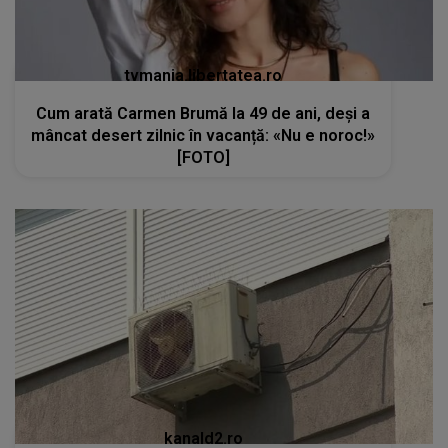
tvmania.libertatea.ro
Cum arată Carmen Brumă la 49 de ani, deși a
mâncat desert zilnic în vacanță: «Nu e noroc!»
[FOTO]
kanald2.ro