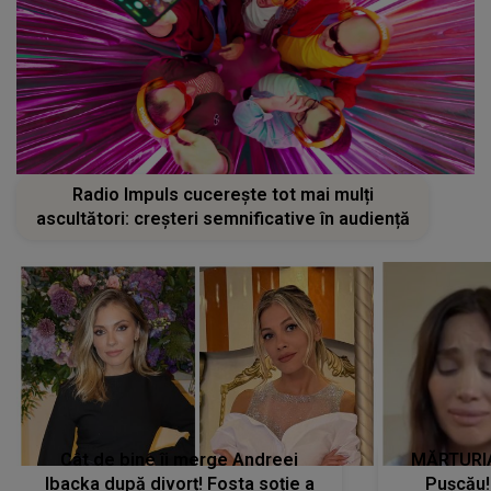
Radio Impuls cucerește tot mai mulți
ascultători: creșteri semnificative în audiență
Cât de bine îi merge Andreei
MĂRTURIA
Ibacka după divorț! Fosta soție a
Pușcău!