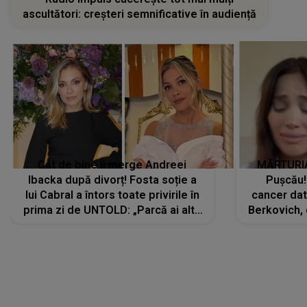
ascultători: creșteri semnificative în audiență
Cât de bine îi merge Andreei
MĂRTURIA
Ibacka după divorț! Fosta soție a
Pușcău!
lui Cabral a întors toate privirile în
cancer dato
prima zi de UNTOLD: „Parcă ai altă
Berkovich, 
strălucire, emani putere,
accident ru
încredere, siguranță...”
Dacă nu 