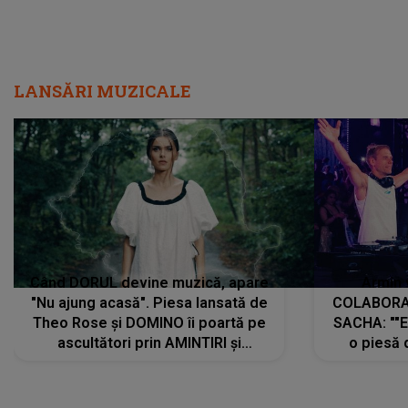
LANSĂRI MUZICALE
Când DORUL devine muzică, apare
Armin 
"Nu ajung acasă". Piesa lansată de
COLABORAR
Theo Rose și DOMINO îi poartă pe
SACHA: ""E
ascultători prin AMINTIRI și
o piesă 
REGĂSIRI, iar drumul emoțiilor
imediat pre
trece prin sufletul publicului:
cu mine șt
"Pentru toți cei care au plecat
păstrăm do