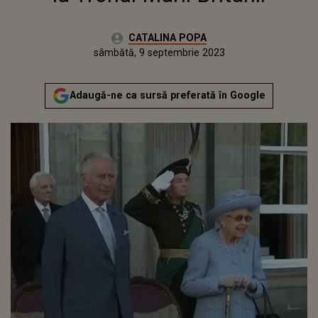
Autor:
CATALINA POPA
Publicat:
vineri, 9 septembrie 2022
Actualizat:
sâmbătă, 9 septembrie 2023
Adaugă-ne ca sursă preferată în Google