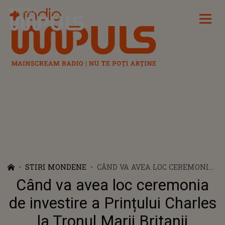
Radio Impuls
STIRI MONDENE
CÂND VA AVEA LOC CEREMONIA
DE INVESTIRE A PRINȚULUI
Când va avea loc ceremonia
CHARLES LA TRONUL MARII
BRITANII
de investire a Prințului Charles
la Tronul Marii Britanii