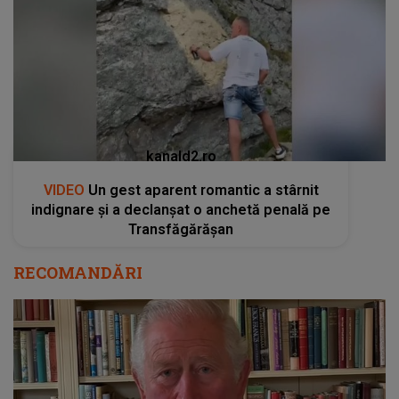
kanald2.ro
VIDEO
Un gest aparent romantic a stârnit
indignare și a declanșat o anchetă penală pe
Transfăgărășan
RECOMANDĂRI