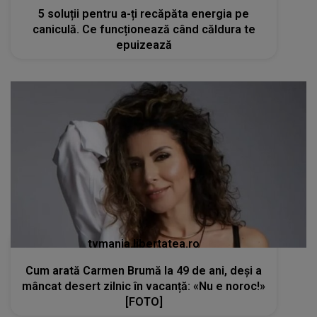
5 soluții pentru a-ți recăpăta energia pe
caniculă. Ce funcționează când căldura te
epuizează
tvmania.libertatea.ro
Cum arată Carmen Brumă la 49 de ani, deși a
mâncat desert zilnic în vacanță: «Nu e noroc!»
[FOTO]