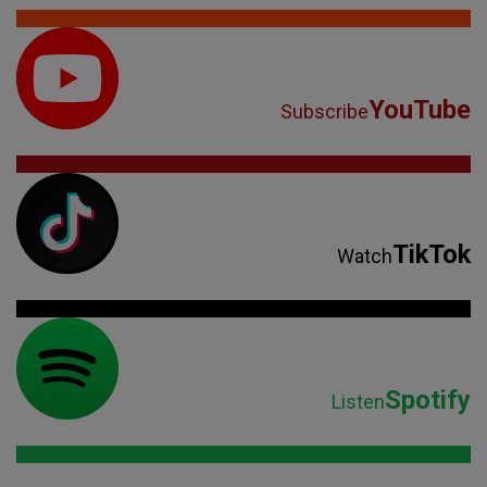
YouTube
Subscribe
TikTok
Watch
Spotify
Listen