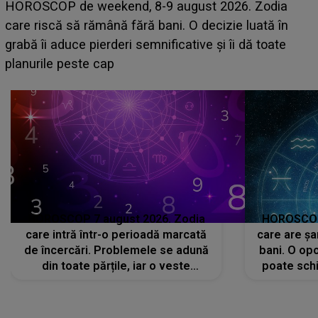
Emanuel a ținut ACEST DETALIU ASCUNS până
acum! În fața Alexandrei, concurentul din Casa Iubirii
face o MĂRTURISIRE NEAȘTEPTATĂ despre mama
sa: "I-am spus și ei în față, eu nu te iubesc pentru
că..."
HOROSCOP 7 august 2026. Zodia
HOROSCOP 
care intră într-o perioadă marcată
care are șa
de încercări. Problemele se adună
bani. O opo
din toate părțile, iar o veste
poate schi
neașteptată îi dă planurile peste
la
cap