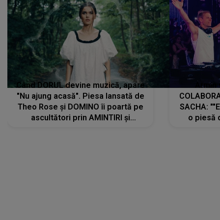
Când DORUL devine muzică, apare
Armin 
"Nu ajung acasă". Piesa lansată de
COLABORAR
Theo Rose și DOMINO îi poartă pe
SACHA: ""E
ascultători prin AMINTIRI și
o piesă 
REGĂSIRI, iar drumul emoțiilor
imediat pre
trece prin sufletul publicului:
cu mine șt
"Pentru toți cei care au plecat
păstrăm do
departe ca să le fie mai bine"