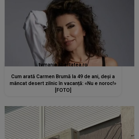
tvmania.libertatea.ro
Cum arată Carmen Brumă la 49 de ani, deși a
mâncat desert zilnic în vacanță: «Nu e noroc!»
[FOTO]