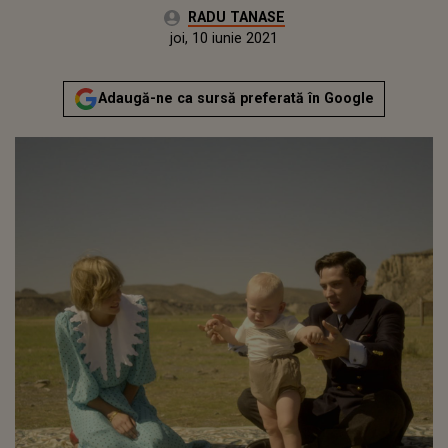
Autor:
RADU TANASE
Publicat:
miercuri, 9 iunie 2021
Actualizat:
joi, 10 iunie 2021
Adaugă-ne ca sursă preferată în Google