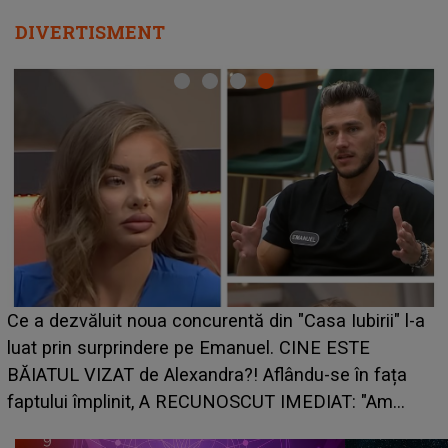
DIVERTISMENT
HOROSCOP de weekend, 8-9 august 2026. Z
irii" l-a
care riscă să rămână fără bani. O decizie luat
E
grabă îi aduce pierderi semnificative și îi dă t
n fața
planurile peste cap
 "Am