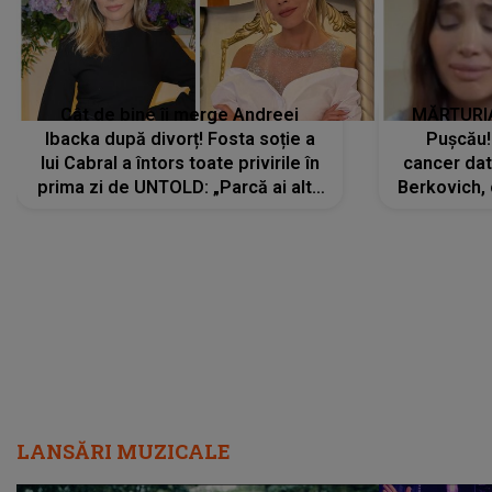
Cât de bine îi merge Andreei
MĂRTURIA
Ibacka după divorț! Fosta soție a
Pușcău!
lui Cabral a întors toate privirile în
cancer dato
prima zi de UNTOLD: „Parcă ai altă
Berkovich, 
strălucire, emani putere,
accident ru
încredere, siguranță...”
Dacă nu 
LANSĂRI MUZICALE