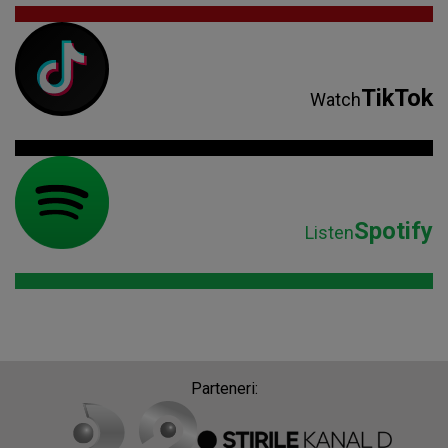
TikTok
Watch
Spotify
Listen
Parteneri: