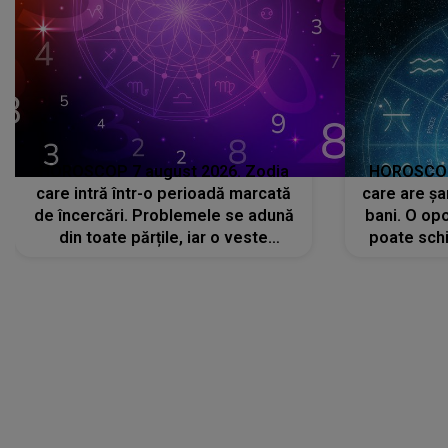
HOROSCOP 7 august 2026. Zodia
HOROSCOP 
care intră într-o perioadă marcată
care are șa
de încercări. Problemele se adună
bani. O opo
din toate părțile, iar o veste
poate schi
neașteptată îi dă planurile peste
la
cap