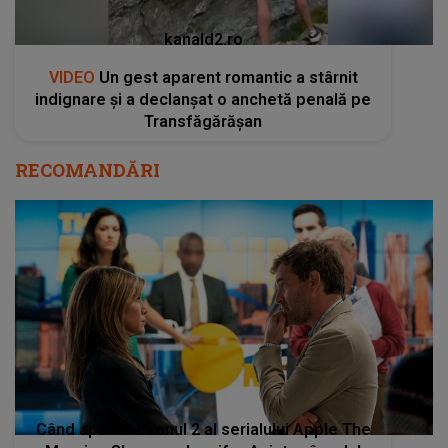
kanald2.ro
VIDEO
Un gest aparent romantic a stârnit
indignare și a declanșat o anchetă penală pe
Transfăgărășan
RECOMANDĂRI
Când apare sezonul 2 al serialului Apple The