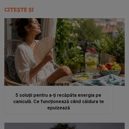
CITEȘTE ȘI
femeia.ro
5 soluții pentru a-ți recăpăta energia pe
caniculă. Ce funcționează când căldura te
epuizează