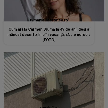
tvmania.libertatea.ro
Cum arată Carmen Brumă la 49 de ani, deși a
mâncat desert zilnic în vacanță: «Nu e noroc!»
[FOTO]
kanald2.ro