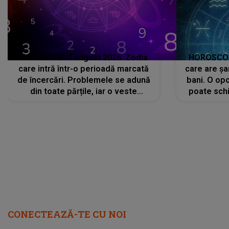
HOROSCOP 7 august 2026. Zodia
HOROSCOP 
care intră într-o perioadă marcată
care are șa
de încercări. Problemele se adună
bani. O opo
din toate părțile, iar o veste
poate schi
neașteptată îi dă planurile peste
la
cap
CONECTEAZĂ-TE CU NOI