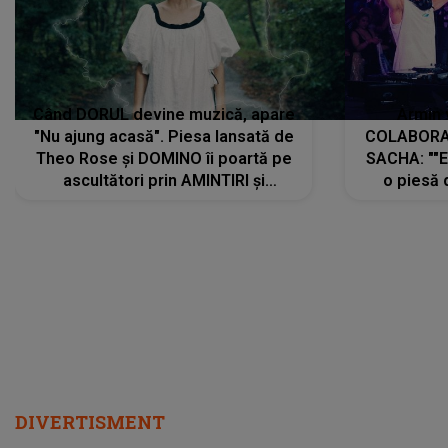
Când DORUL devine muzică, apare
Armin 
"Nu ajung acasă". Piesa lansată de
COLABORAR
Theo Rose și DOMINO îi poartă pe
SACHA: ""E
ascultători prin AMINTIRI și
o piesă 
REGĂSIRI, iar drumul emoțiilor
imediat pre
trece prin sufletul publicului:
cu mine șt
"Pentru toți cei care au plecat
păstrăm do
departe ca să le fie mai bine"
DIVERTISMENT