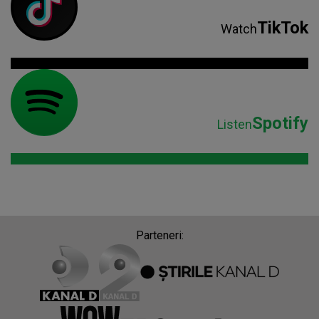
TikTok
Watch
Spotify
Listen
Parteneri: