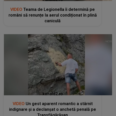
VIDEO
Teama de Legionella îi determină pe
români să renunțe la aerul condiționat în plină
caniculă
kanald2.ro
VIDEO
Un gest aparent romantic a stârnit
indignare și a declanșat o anchetă penală pe
Transfăgărășan