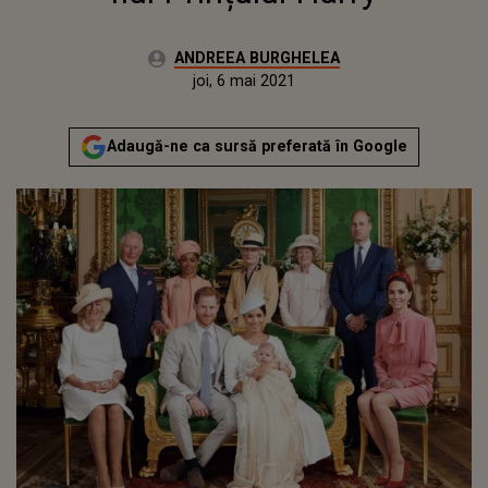
Autor:
ANDREEA BURGHELEA
Publicat:
joi, 6 mai 2021
Actualizat:
joi, 6 mai 2021
Adaugă-ne ca sursă preferată în Google