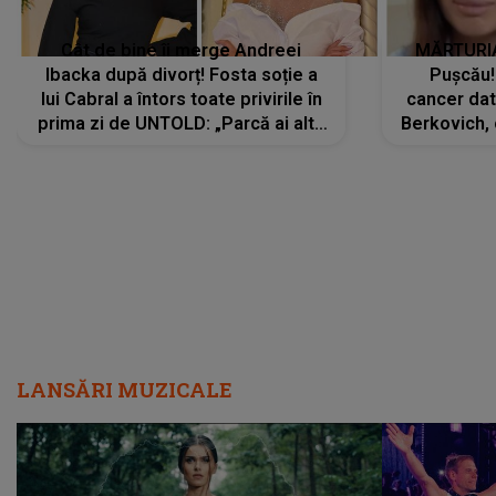
Cât de bine îi merge Andreei
MĂRTURIA
Ibacka după divorț! Fosta soție a
Pușcău!
lui Cabral a întors toate privirile în
cancer dato
prima zi de UNTOLD: „Parcă ai altă
Berkovich, 
strălucire, emani putere,
accident ru
încredere, siguranță...”
Dacă nu 
LANSĂRI MUZICALE