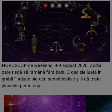
Emanuel a ținut ACEST DETALIU ASCUNS până
acum! În fața Alexandrei, concurentul din Casa Iubirii
face o MĂRTURISIRE NEAȘTEPTATĂ despre mama
sa: "I-am spus și ei în față, eu nu te iubesc pentru
că..."