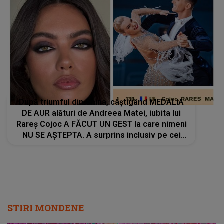
După triumful din China, câștigând MEDALIA
DE AUR alături de Andreea Matei, iubita lui
Rareș Cojoc A FĂCUT UN GEST la care nimeni
NU SE AȘTEPTA. A surprins inclusiv pe cei
apropiați: "Fără..."
STIRI MONDENE