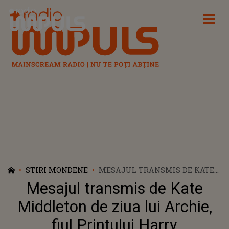
Radio Impuls
STIRI MONDENE
MESAJUL TRANSMIS DE KATE
MIDDLETON DE ZIUA LUI
Mesajul transmis de Kate
ARCHIE, FIUL PRINȚULUI
HARRY
Middleton de ziua lui Archie,
fiul Prințului Harry