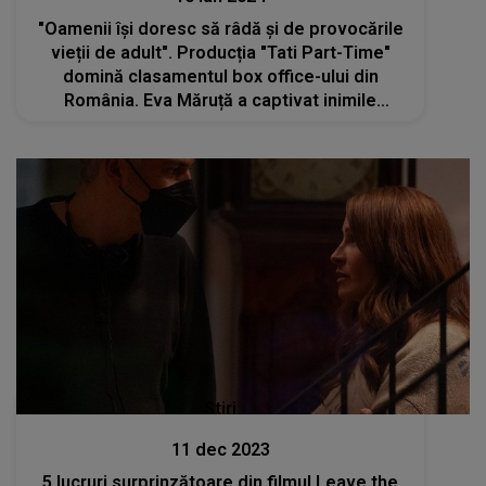
"Oamenii își doresc să râdă și de provocările
vieții de adult". Producția "Tati Part-Time"
domină clasamentul box office-ului din
România. Eva Măruță a captivat inimile
publicului încă de la prima replică
Stiri
11 dec 2023
5 lucruri surprinzătoare din filmul Leave the