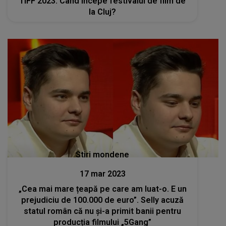
TIFF 2023: Când începe festivalul de film de
la Cluj?
Stiri mondene
17 mar 2023
„Cea mai mare țeapă pe care am luat-o. E un
prejudiciu de 100.000 de euro”. Selly acuză
statul român că nu și-a primit banii pentru
producția filmului „5Gang”