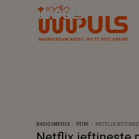
Radio Impuls
RADIO IMPULS
STIRI
NETFLIX IEFTINEȘ
ABONAMENTULUI! 
Netflix ieftinește 
UTILIZATORII DIN