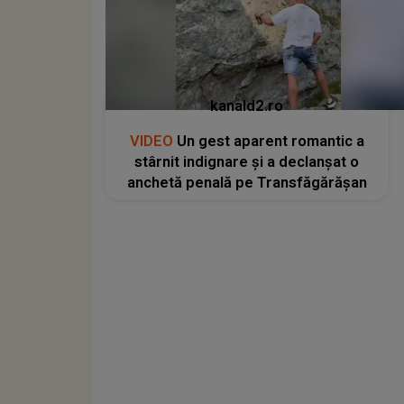
kanald2.ro
VIDEO
Un gest aparent romantic a
stârnit indignare și a declanșat o
anchetă penală pe Transfăgărășan