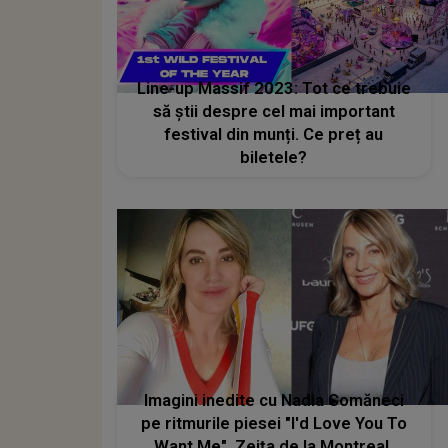
Line-up Massif 2023: Tot ce trebuie
să știi despre cel mai important
festival din munți. Ce preț au
biletele?
Imagini inedite cu Nadia Comăneci
pe ritmurile piesei "I'd Love You To
Want Me". Zeița de la Montreal,