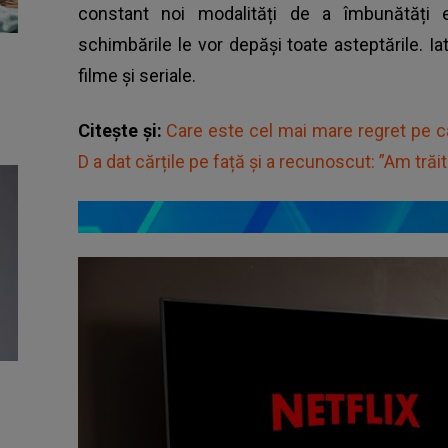
constant noi modalități de a îmbunătăți e
schimbările le vor depăși toate asteptările. Iat
filme și seriale.
Citește și:
Care este cel mai mare regret pe c
D a dat cărțile pe față și a recunoscut: ”Am trăit