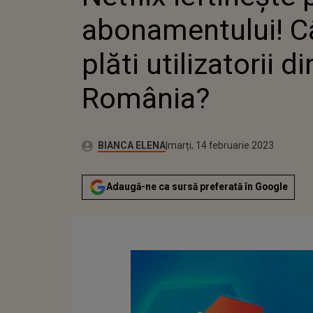
abonamentului! C
plăti utilizatorii di
România?
Autor:
Publicat:
BIANCA ELENA
marți, 14 februarie 2023
Adaugă-ne ca sursă preferată în Google