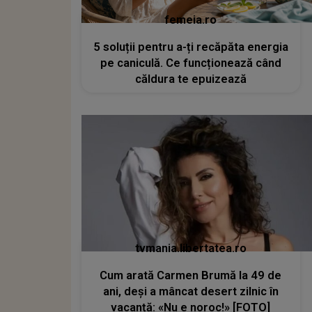
femeia.ro
5 soluții pentru a-ți recăpăta energia
pe caniculă. Ce funcționează când
căldura te epuizează
tvmania.libertatea.ro
Cum arată Carmen Brumă la 49 de
ani, deși a mâncat desert zilnic în
vacanță: «Nu e noroc!» [FOTO]