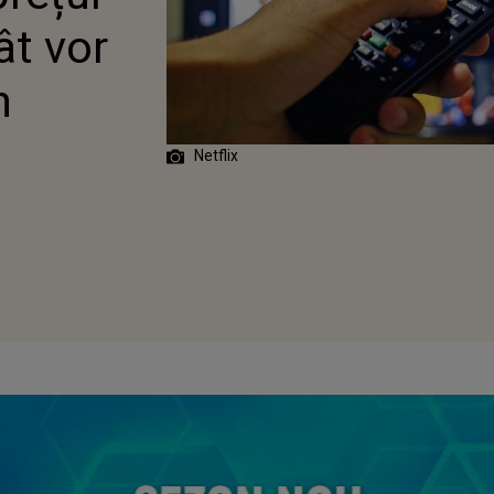
ât vor
n
Netflix