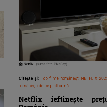
Netflix
(sursa foto: PixaBay)
Citește și:
Top filme românești NETFLIX 2023.
românești de pe platformă
Netflix ieftinește pre