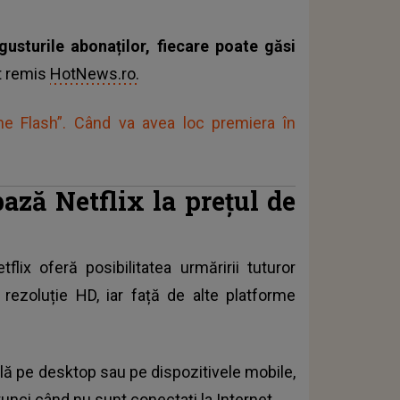
gusturile abonaților, fiecare poate găsi
t remis
HotNews.ro.
”The Flash”. Când va avea loc premiera în
ază Netflix la prețul de
lix oferă posibilitatea urmăririi tuturor
rezoluție HD, iar față de alte platforme
bilă pe desktop sau pe dispozitivele mobile,
tunci când nu sunt conectați la Internet.