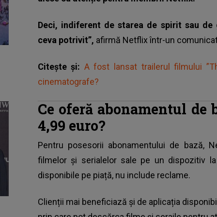
Deci, indiferent de starea de spirit sau de 
ceva potrivit”,
afirmă Netflix într-un comunica
Citește și:
A fost lansat trailerul filmului 
cinematografe?
Ce oferă abonamentul de b
4,99 euro?
Pentru posesorii abonamentului de bază, Netf
filmelor și serialelor
sale pe un dispozitiv la 
disponibile pe piață, nu include reclame.
Clienții mai beneficiază și de aplicația disponi
prin care pot descărca filme și seraile pentru a