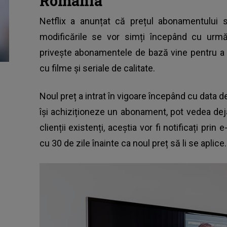
România
Netflix a anunțat că prețul
abonamentului
se
modificările se vor simți începând cu urm
privește abonamentele de bază vine pentru a o
cu filme și seriale de calitate.
Noul preț a intrat în vigoare începând cu data de
își achiziționeze un abonament, pot vedea dej
clienții existenți, aceștia vor fi notificați prin 
cu 30 de zile înainte ca noul preț să li se aplice