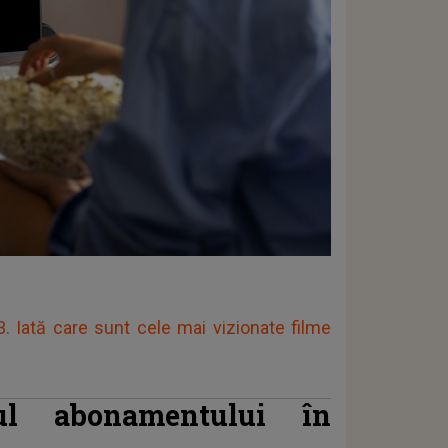
 Iată care sunt cele mai vizionate filme
țul abonamentului în