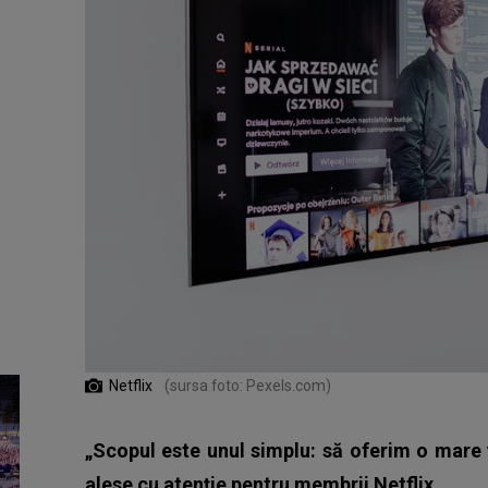
Netflix
(sursa foto: Pexels.com)
„Scopul este unul simplu: să oferim o mare v
alese cu atenție pentru membrii Netflix.