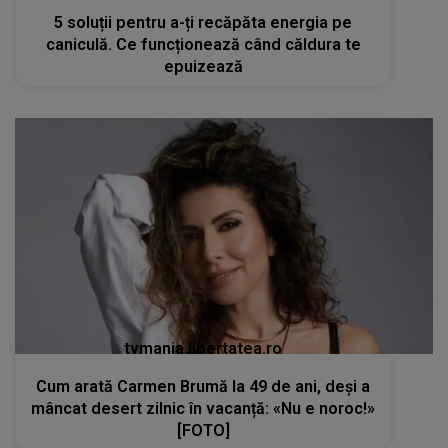
5 soluții pentru a-ți recăpăta energia pe
caniculă. Ce funcționează când căldura te
epuizează
tvmania.libertatea.ro
Cum arată Carmen Brumă la 49 de ani, deși a
mâncat desert zilnic în vacanță: «Nu e noroc!»
[FOTO]