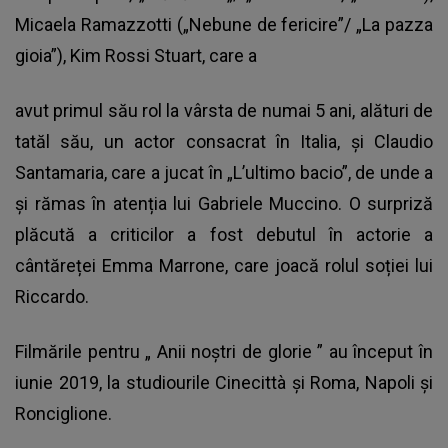
Micaela Ramazzotti („Nebune de fericire”/ „La pazza
gioia”), Kim Rossi Stuart, care a
avut primul său rol la vârsta de numai 5 ani, alături de
tatăl său, un actor consacrat în Italia, și Claudio
Santamaria, care a jucat în „L’ultimo bacio”, de unde a
și rămas în atenția lui Gabriele Muccino. O surpriză
plăcută a criticilor a fost debutul în actorie a
cântăreței Emma Marrone, care joacă rolul soției lui
Riccardo.
Filmările pentru „
Anii noştri de glorie
” au început în
iunie 2019, la studiourile Cinecittà şi Roma, Napoli şi
Ronciglione.