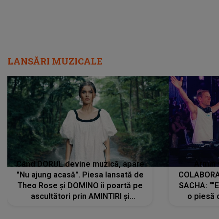
LANSĂRI MUZICALE
Când DORUL devine muzică, apare
Armin 
"Nu ajung acasă". Piesa lansată de
COLABORAR
Theo Rose și DOMINO îi poartă pe
SACHA: ""E
ascultători prin AMINTIRI și
o piesă 
REGĂSIRI, iar drumul emoțiilor
imediat pre
trece prin sufletul publicului:
cu mine șt