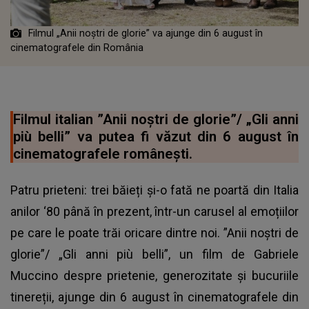
Filmul „Anii noştri de glorie” va ajunge din 6 august în
cinematografele din România
Filmul italian ”Anii noştri de glorie”/ „Gli anni
più belli” va putea fi văzut din 6 august în
cinematografele româneşti.
Patru prieteni: trei băieți și-o fată ne poartă din Italia
anilor ‘80 până în prezent, într-un carusel al emoțiilor
pe care le poate trăi oricare dintre noi. ”Anii noștri de
glorie”/ „Gli anni più belli”, un film de Gabriele
Muccino despre prietenie, generozitate și bucuriile
tinereții, ajunge din 6 august în cinematografele din