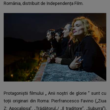
România, distribuit de Independența Film.
Protagoniștii filmului „
Anii noștri de glorie
” sunt cu
toții originari din Roma: Pierfrancesco Favino („Ziua
Z: Apocalipsa”, „Trădătorul„/ „Il traditore”, „Suburra”),