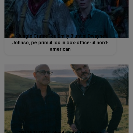
”Jungle Cruise” cu Emily Blunt şi Dwayne
Johnso, pe primul loc în box-office-ul nord-
american
”SUPERNOVA”, filmul regizorului Harry