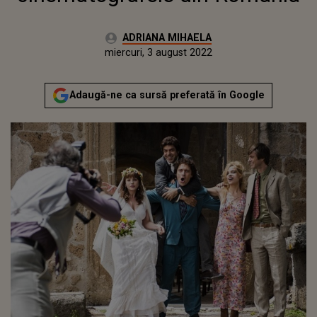
Autor:
ADRIANA MIHAELA
Publicat:
marți, 3 august 2021
Actualizat:
miercuri, 3 august 2022
Adaugă-ne ca sursă preferată în Google