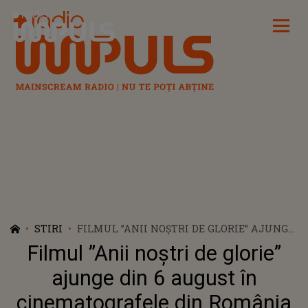
Radio Impuls
STIRI
FILMUL ”ANII NOŞTRI DE GLORIE” AJUNGE
DIN 6 AUGUST ÎN CINEMATOGRAFELE DIN
Filmul ”Anii noştri de glorie”
ROMÂNIA
ajunge din 6 august în
cinematografele din România