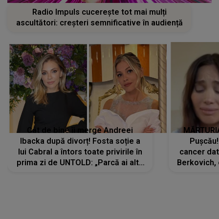
Radio Impuls cucerește tot mai mulți
ascultători: creșteri semnificative în audiență
Cât de bine îi merge Andreei
MĂRTURIA
Ibacka după divorț! Fosta soție a
Pușcău!
lui Cabral a întors toate privirile în
cancer dato
prima zi de UNTOLD: „Parcă ai altă
Berkovich, 
strălucire, emani putere,
accident ru
încredere, siguranță...”
Dacă nu 