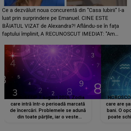
HOROSCOP de weekend, 8-9 august 
Casa Iubirii" l-a
care riscă să rămână fără bani. O dec
CINE ESTE
grabă îi aduce pierderi semnificative ș
ndu-se în fața
planurile peste cap
IMEDIAT: "Am
HOROSCOP 7 august 2026. Zodia
HOROSCOP 
care intră într-o perioadă marcată
care are șa
de încercări. Problemele se adună
bani. O opo
din toate părțile, iar o veste
poate schi
neașteptată îi dă planurile peste
la
cap