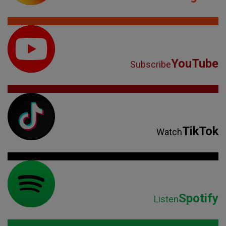
YouTube
Subscribe
TikTok
Watch
Spotify
Listen