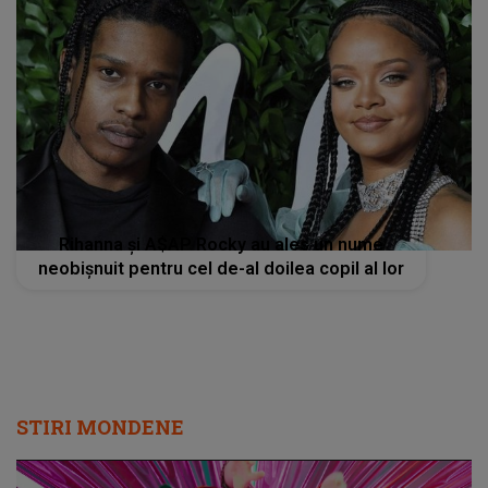
Rihanna și A$AP Rocky au ales un nume
neobișnuit pentru cel de-al doilea copil al lor
STIRI MONDENE