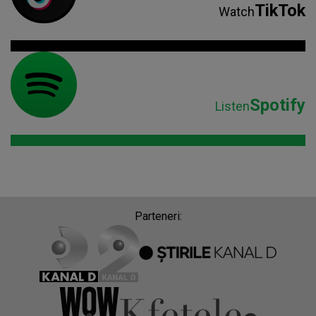
TikTok
Watch
Spotify
Listen
Parteneri: