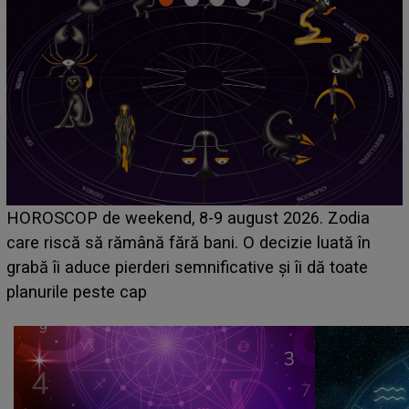
Emanuel a ținut ACEST DETALIU ASCUNS până
acum! În fața Alexandrei, concurentul din Casa Iubirii
face o MĂRTURISIRE NEAȘTEPTATĂ despre mama
sa: "I-am spus și ei în față, eu nu te iubesc pentru
că..."