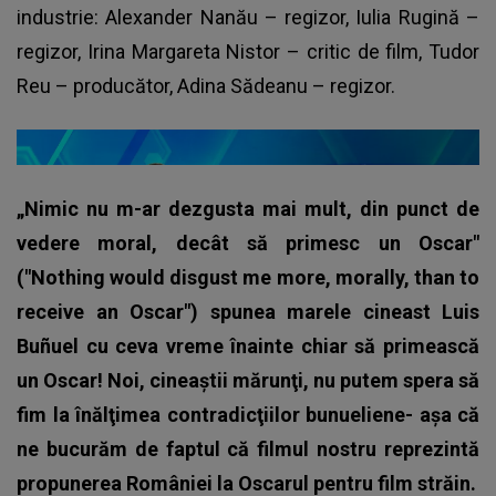
industrie: Alexander Nanău – regizor, Iulia Rugină –
regizor, Irina Margareta Nistor – critic de film, Tudor
Reu – producător, Adina Sădeanu – regizor.
„Nimic nu m-ar dezgusta mai mult, din punct de
vedere moral, decât să primesc un Oscar"
("Nothing would disgust me more, morally, than to
receive an Oscar") spunea marele cineast Luis
Buñuel cu ceva vreme înainte chiar să primească
un Oscar! Noi, cineaştii mărunţi, nu putem spera să
fim la înălţimea contradicţiilor bunueliene- aşa că
ne bucurăm de faptul că filmul nostru reprezintă
propunerea României la Oscarul pentru film străin.