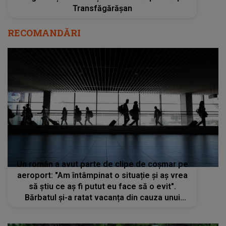
Transfăgărășan
RECOMANDĂRI
Un român a avut parte de clipe de coșmar pe
aeroport: "Am întâmpinat o situație și aș vrea
să știu ce aș fi putut eu face să o evit".
Bărbatul și-a ratat vacanța din cauza unui
SMS