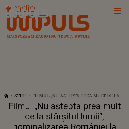
Radio Impuls
STIRI
FILMUL „NU AŞTEPTA PREA MULT DE LA
SFÂRŞITUL LUMII”, NOMINALIZAREA
Filmul „Nu aştepta prea mult
ROMÂNIEI LA PREMIILE OSCAR DIN 2024
de la sfârşitul lumii”,
nominalizarea României la