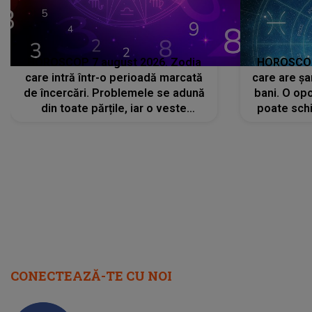
HOROSCOP 7 august 2026. Zodia
HOROSCOP 
care intră într-o perioadă marcată
care are șa
de încercări. Problemele se adună
bani. O opo
din toate părțile, iar o veste
poate schi
neașteptată îi dă planurile peste
la
cap
CONECTEAZĂ-TE CU NOI