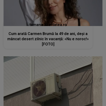
tvmania.libertatea.ro
Cum arată Carmen Brumă la 49 de ani, deși a
mâncat desert zilnic în vacanță: «Nu e noroc!»
[FOTO]