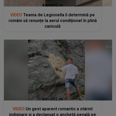
kanald2.ro
VIDEO
Teama de Legionella îi determină pe
români să renunțe la aerul condiționat în plină
caniculă
kanald2.ro
VIDEO
Un gest aparent romantic a stârnit
indignare și a declanșat o anchetă penală pe