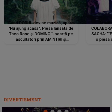
Când DORUL devine muzică, apare
Armin 
"Nu ajung acasă". Piesa lansată de
COLABORAR
Theo Rose și DOMINO îi poartă pe
SACHA: ""E
ascultători prin AMINTIRI și
o piesă 
REGĂSIRI, iar drumul emoțiilor
imediat pre
trece prin sufletul publicului:
cu mine șt
"Pentru toți cei care au plecat
păstrăm do
departe ca să le fie mai bine"
DIVERTISMENT