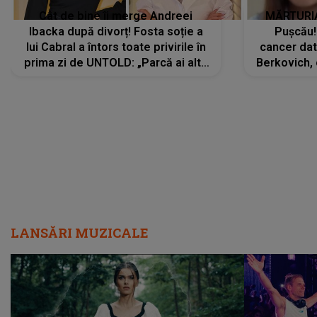
Cât de bine îi merge Andreei
MĂRTURIA
Ibacka după divorț! Fosta soție a
Pușcău!
lui Cabral a întors toate privirile în
cancer dato
prima zi de UNTOLD: „Parcă ai altă
Berkovich, 
strălucire, emani putere,
accident ru
încredere, siguranță...”
Dacă nu 
LANSĂRI MUZICALE