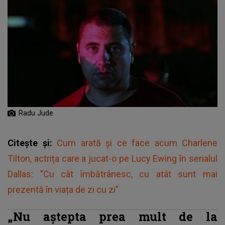
Radu Jude
Citește și:
Cum arată și ce face acum Charlene
Tilton, actrița care a jucat-o pe Lucy Ewing în serialul
Dallas: "Cu cât îmbătrânesc, cu atât sunt mai
prezentă în viața de zi cu zi"
„Nu aştepta prea mult de la