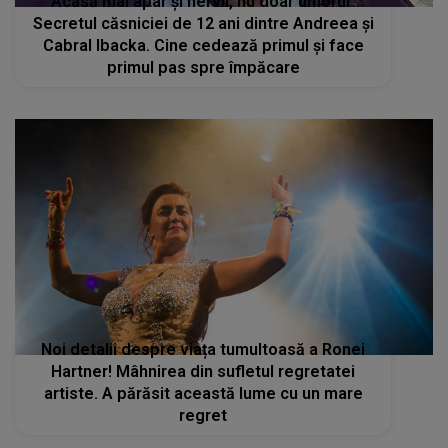
"Acasă mai apar și nervii, nu doar umorul".
Secretul căsniciei de 12 ani dintre Andreea și
Cabral Ibacka. Cine cedează primul și face
primul pas spre împăcare
Noi detalii despre viața tumultoasă a Ronei
Hartner! Mâhnirea din sufletul regretatei
artiste. A părăsit această lume cu un mare
regret