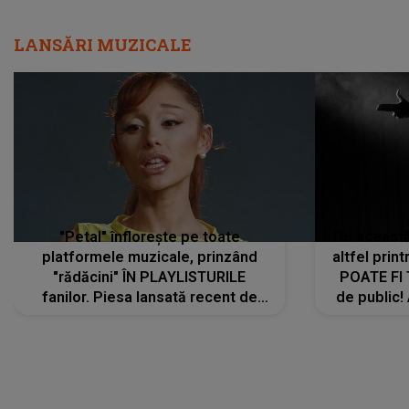
LANSĂRI MUZICALE
"Petal" înflorește pe toate
De această 
platformele muzicale, prinzând
altfel prin
"rădăcini" ÎN PLAYLISTURILE
POATE FI
fanilor. Piesa lansată recent de
de public!
Ariana Grande îi face pe
a lansat V
ascultători SĂ O ASCULTE PE
REPEAT