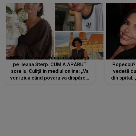
MESAJUL care a făcut-o să plângă
CE SE Î
pe Ileana Sterp. CUM A APĂRUT
Popescu?
sora lui Culiță în mediul online: „Va
vedetă du
veni ziua când povara va dispărea,
din spital:
iar lacrimile...”