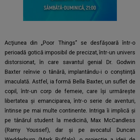
Acţiunea din „Poor Things” se desfăşoară într-o
perioadă gotică imposibil de precizat, într-un univers
distorsionat, în care savantul genial Dr. Godwin
Baxter reînvie o tânără, implantându-i o conştiinţă
imaculată. Astfel, ia formă Bella Baxter, un suflet de
copil, într-un corp de femeie, care îşi urmăreşte
libertatea şi emanciparea, într-o serie de aventuri,
întinse pe mai multe continente. Intriga îi implică şi
pe tânărul student la medicină, Max McCandless
(Ramy Youssef), dar şi pe avocatul Duncan
Wedderburn (Mark Ruffalo), o proiecţie a ideii de