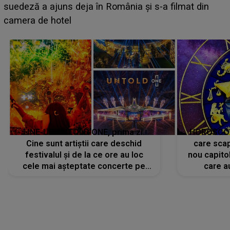
BĂIATUL VIZAT de Alexandra?! Aflându-se în fața
faptului împlinit, A RECUNOSCUT IMEDIAT: "Am
avut..."
LINE-UP UNTOLD ONE, prima zi.
HOROSCOP 
Cine sunt artiștii care deschid
care scap
festivalul și de la ce ore au loc
nou capitol
cele mai așteptate concerte pe
care a
scena principală?
perioadă 