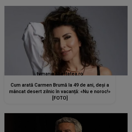
tvmania.libertatea.ro
Cum arată Carmen Brumă la 49 de ani, deși a
mâncat desert zilnic în vacanță: «Nu e noroc!»
[FOTO]