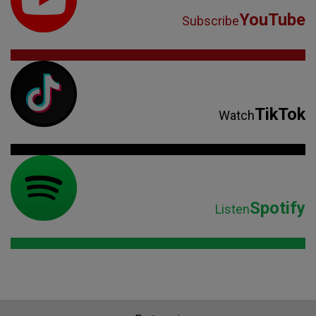
YouTube
Subscribe
TikTok
Watch
Spotify
Listen