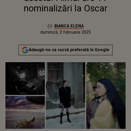
nominalizări la Oscar
Autor:
BIANCA ELENA
Publicat:
vineri, 2 februarie 2024
Actualizat:
duminică, 2 februarie 2025
Adaugă-ne ca sursă preferată în Google