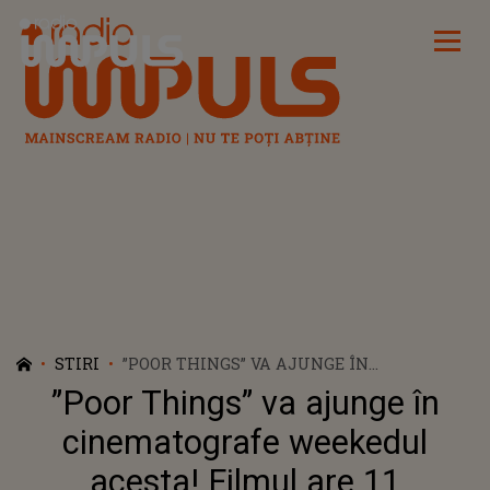
Radio Impuls
STIRI
”POOR THINGS” VA AJUNGE ÎN
CINEMATOGRAFE WEEKEDUL ACESTA!
”Poor Things” va ajunge în
FILMUL ARE 11 NOMINALIZĂRI LA OSCAR
cinematografe weekedul
acesta! Filmul are 11