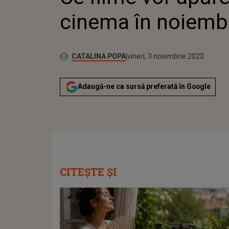
cinema în noiemb
Publicat:
Autor:
joi, 3 noiembrie 2022
Actualizat:
CATALINA POPA
vineri, 3 noiembrie 2023
Adaugă-ne ca sursă preferată în Google
CITEȘTE ȘI