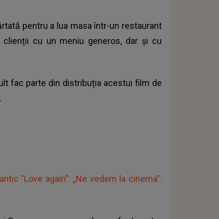
ărtată pentru a lua masa într-un restaurant
ă clienții cu un meniu generos, dar și cu
t fac parte din distribuția acestui film de
.
mantic "Love again": „Ne vedem la cinema”.