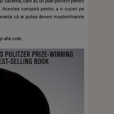
și Savanna, care au un plan perfect pentru
. Acestea conspiră pentru a o cuceri pe
peranța că ar putea deveni moștenitoarele
i alte rude.