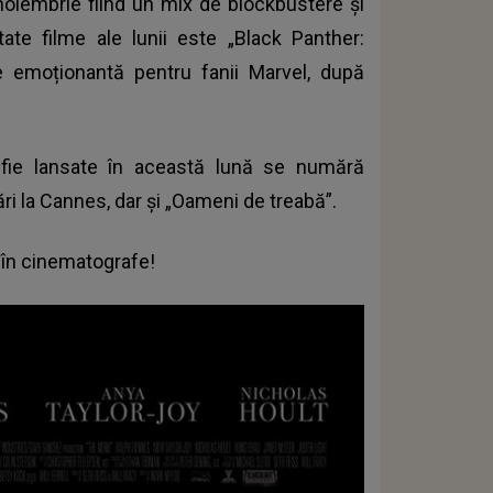
a noiembrie fiind un mix de blockbustere și
ate filme ale lunii este „Black Panther:
e emoționantă pentru fanii Marvel, după
 fie lansate în această lună se numără
 la Cannes, dar și „Oameni de treabă”.
 în cinematografe!