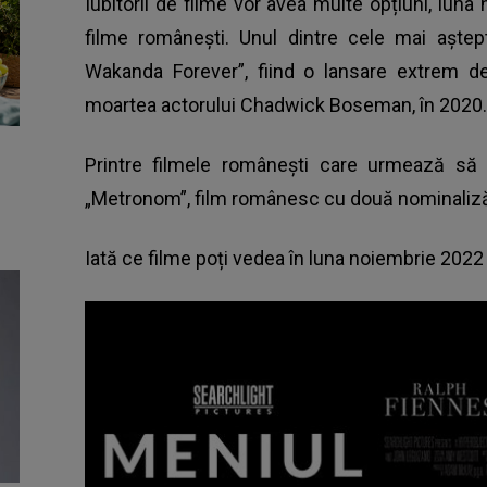
Iubitorii de filme vor avea multe opțiuni, lun
filme românești. Unul dintre cele mai aștept
Wakanda Forever”, fiind o lansare extrem d
moartea actorului Chadwick Boseman, în 2020.
Printre filmele românești care urmează să
„Metronom”, film românesc cu două nominalizări
Iată ce filme poți vedea în luna noiembrie 2022