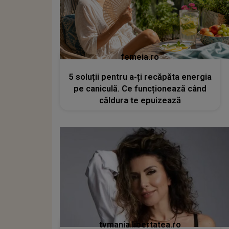
femeia.ro
5 soluții pentru a-ți recăpăta energia
pe caniculă. Ce funcționează când
căldura te epuizează
tvmania.libertatea.ro