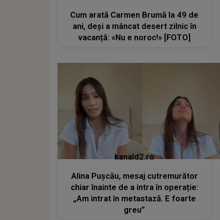
Cum arată Carmen Brumă la 49 de
ani, deși a mâncat desert zilnic în
vacanță: «Nu e noroc!» [FOTO]
kanald2.ro
Alina Pușcău, mesaj cutremurător
chiar înainte de a intra în operație:
„Am intrat în metastază. E foarte
greu”