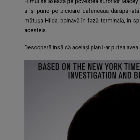
Filmul se axează pe povestea surorilor Macey 
a își pune pe picioare cafeneaua dărăpănată
mătușa Hilda, bolnavă în fază terminală, în s
acesteia.
Descoperă însă că același plan l-ar putea avea ș