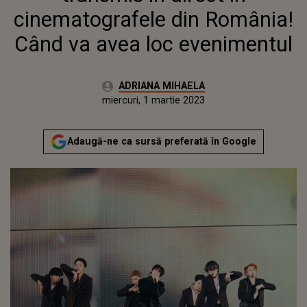
cinematografele din România!
Când va avea loc evenimentul
Autor:
ADRIANA MIHAELA
Publicat:
marți, 1 martie 2022
Actualizat:
miercuri, 1 martie 2023
Adaugă-ne ca sursă preferată în Google