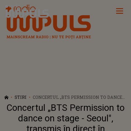
Radio Impuls
STIRI
CONCERTUL „BTS PERMISSION TO DANCE
ON STAGE - SEOUL", TRANSMIS ÎN DIRECT
Concertul „BTS Permission to
ÎN CINEMATOGRAFELE DIN ROMÂNIA!
CÂND VA AVEA LOC EVENIMENTUL
dance on stage - Seoul",
transmis în direct în