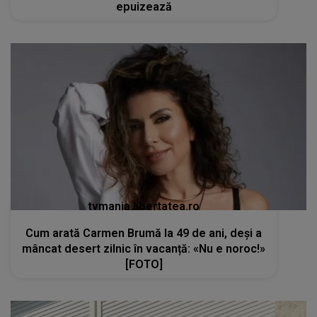
epuizează
tvmania.libertatea.ro
Cum arată Carmen Brumă la 49 de ani, deși a
mâncat desert zilnic în vacanță: «Nu e noroc!»
[FOTO]