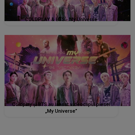
COLDPLAY & BTS - My Universe
Coldplay și BTS au lansat videoclipul piesei
„My Universe”