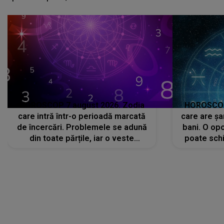
avut..."
HOROSCOP 7 august 2026. Zodia
HOROSCOP 
care intră într-o perioadă marcată
care are șa
de încercări. Problemele se adună
bani. O opo
din toate părțile, iar o veste
poate schi
neașteptată îi dă planurile peste
la
cap