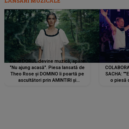
LANSĂRI MUZICALE
Când DORUL devine muzică, apare
Armin 
"Nu ajung acasă". Piesa lansată de
COLABORAR
Theo Rose și DOMINO îi poartă pe
SACHA: ""E
ascultători prin AMINTIRI și
o piesă 
REGĂSIRI, iar drumul emoțiilor
imediat pre
trece prin sufletul publicului:
cu mine șt
"Pentru toți cei care au plecat
păstrăm do
departe ca să le fie mai bine"