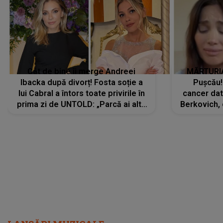
Cât de bine îi merge Andreei
MĂRTURIA
Ibacka după divorț! Fosta soție a
Pușcău!
lui Cabral a întors toate privirile în
cancer dato
prima zi de UNTOLD: „Parcă ai altă
Berkovich, 
strălucire, emani putere,
accident ru
încredere, siguranță...”
Dacă nu 