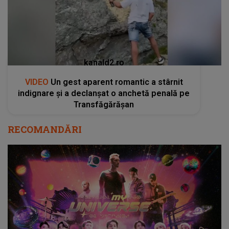
kanald2.ro
VIDEO
Un gest aparent romantic a stârnit
indignare și a declanșat o anchetă penală pe
Transfăgărășan
RECOMANDĂRI