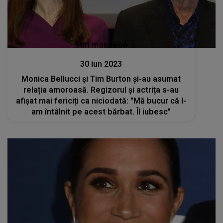
Stiri mondene
30 iun 2023
Monica Bellucci și Tim Burton și-au asumat
relația amoroasă. Regizorul și actrița s-au
afișat mai fericiți ca niciodată: "Mă bucur că l-
am întâlnit pe acest bărbat. Îl iubesc"