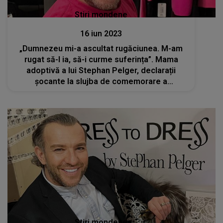
Stiri mondene
16 iun 2023
„Dumnezeu mi-a ascultat rugăciunea. M-am
rugat să-l ia, să-i curme suferința”. Mama
adoptivă a lui Stephan Pelger, declarații
șocante la slujba de comemorare a
regretatului designer
Stiri mondene