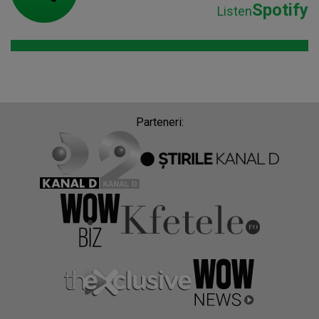
Spotify
Listen
Parteneri: