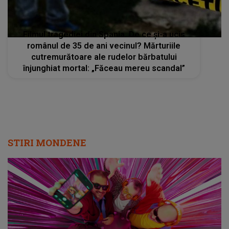
Filmul tragediei din Spania. De ce și-a ucis
românul de 35 de ani vecinul? Mărturiile
cutremurătoare ale rudelor bărbatului
înjunghiat mortal: „Făceau mereu scandal”
STIRI MONDENE