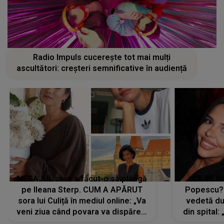
Radio Impuls cucerește tot mai mulți
ascultători: creșteri semnificative în audiență
MESAJUL care a făcut-o să plângă
CE SE Î
pe Ileana Sterp. CUM A APĂRUT
Popescu?
sora lui Culiță în mediul online: „Va
vedetă du
veni ziua când povara va dispărea,
din spital:
iar lacrimile...”