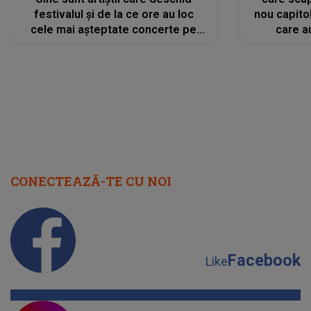
festivalul și de la ce ore au loc
nou capitol
cele mai așteptate concerte pe
care a
scena principală?
perioadă 
CONECTEAZĂ-TE CU NOI
Facebook
Like