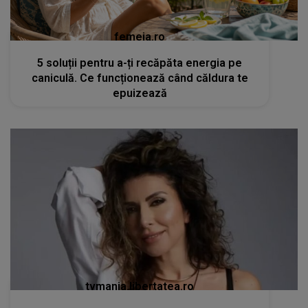
femeia.ro
5 soluții pentru a-ți recăpăta energia pe
caniculă. Ce funcționează când căldura te
epuizează
tvmania.libertatea.ro