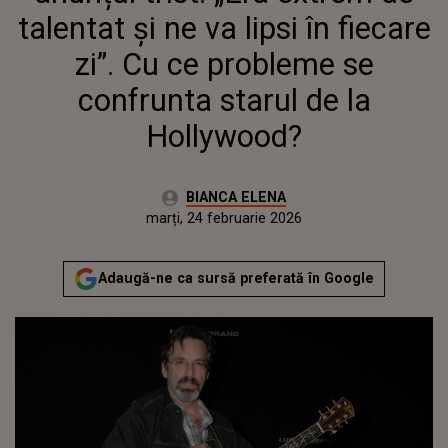
HOLLYWOOD?
talentat și ne va lipsi în fiecare
zi”. Cu ce probleme se
confrunta starul de la
Hollywood?
Autor:
BIANCA ELENA
Publicat:
marți, 24 februarie 2026
Actualizat:
marți, 24 februarie 2026
Adaugă-ne ca sursă preferată în Google