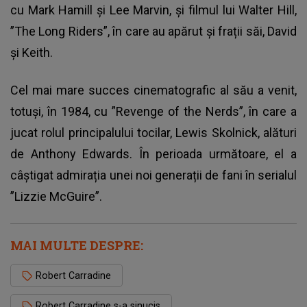
cu Mark Hamill și Lee Marvin, și filmul lui Walter Hill,
”The Long Riders”, în care au apărut și frații săi, David
și Keith.
Cel mai mare succes cinematografic al său a venit,
totuși, în 1984, cu ”Revenge of the Nerds”, în care a
jucat rolul principalului tocilar, Lewis Skolnick, alături
de Anthony Edwards. În perioada următoare, el a
câștigat admirația unei noi generații de fani în serialul
”Lizzie McGuire”.
MAI MULTE DESPRE:
Robert Carradine
Robert Carradine s-a sinucis