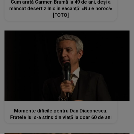
Cum arată Carmen Brumă la 49 de ani, deși a
mâncat desert zilnic în vacanță: «Nu e noroc!»
[FOTO]
kanald2.ro
Momente dificile pentru Dan Diaconescu.
Fratele lui s-a stins din viață la doar 60 de ani