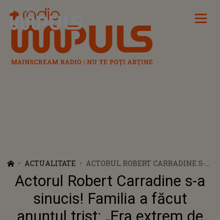
Radio Impuls
ACTUALITATE
ACTORUL ROBERT CARRADINE S-A
SINUCIS! FAMILIA A FĂCUT
Actorul Robert Carradine s-a
ANUNȚUL TRIST: „ERA EXTREM
DE TALENTAT ȘI NE VA LIPSI ÎN
sinucis! Familia a făcut
FIECARE ZI”. CU CE PROBLEME SE
anunțul trist: „Era extrem de
CONFRUNTA STARUL DE LA