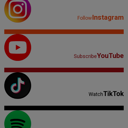
Instagram
Follow
YouTube
Subscribe
TikTok
Watch