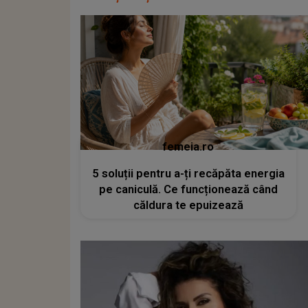
femeia.ro
5 soluții pentru a-ți recăpăta energia
pe caniculă. Ce funcționează când
căldura te epuizează