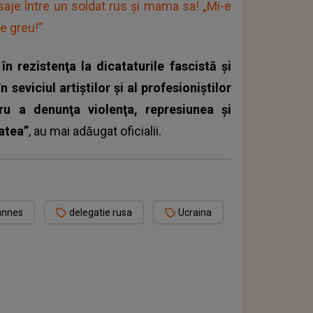
aje între un soldat rus și mama sa! „Mi-e
te greu!”
în rezistenţa la dicataturile fascistă şi
 seviciul artiştilor şi al profesioniştilor
u a denunţa violenţa, represiunea şi
tatea”
, au mai adăugat oficialii.
Cannes
delegatie rusa
Ucraina