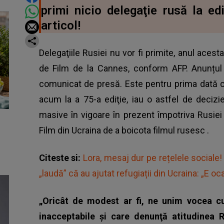
primi nicio delegaţie rusă la ed
articol!
Delegaţiile Rusiei nu vor fi primite, anul acesta
de Film de la Cannes, conform AFP. Anunțul 
comunicat de presă. Este pentru prima dată câ
acum la a 75-a ediţie, iau o astfel de decizie
masive în vigoare în prezent împotriva Rusiei 
Film din Ucraina de a boicota filmul rusesc
.
Citeste si:
Lora, mesaj dur pe rețelele sociale!
„laudă” că au ajutat refugiații din Ucraina: „E o
„Oricât de modest ar fi, ne unim vocea cu 
inacceptabile şi care denunţă atitudinea R