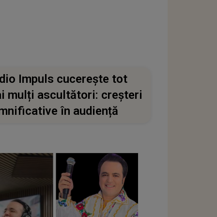
dio Impuls cucerește tot
i mulți ascultători: creșteri
mnificative în audiență