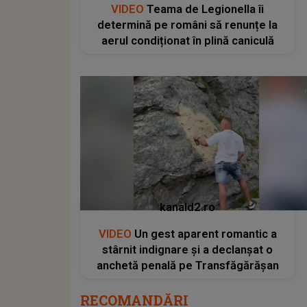
VIDEO
Teama de Legionella îi
determină pe români să renunțe la
aerul condiționat în plină caniculă
kanald2.ro
VIDEO
Un gest aparent romantic a
stârnit indignare și a declanșat o
anchetă penală pe Transfăgărășan
RECOMANDĂRI