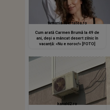
tvmania.libertatea.ro
Cum arată Carmen Brumă la 49 de
ani, deși a mâncat desert zilnic în
vacanță: «Nu e noroc!» [FOTO]
kanald2.ro