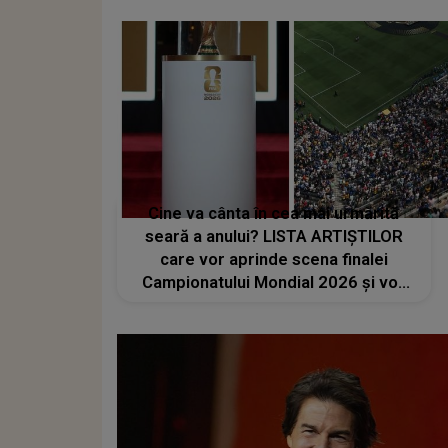
Cine va cânta în cea mai urmărită
seară a anului? LISTA ARTIȘTILOR
care vor aprinde scena finalei
Campionatului Mondial 2026 și vor
transforma SEARA TROFEULUI într-
un show de neuitat: "Ceremonia de
închidere va încheia..."