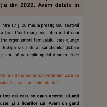
iţia din 2022. Avem detalii în
 între 17 şi 28 mai, la prestigiosul festival
a fost făcut marți prin intermediul unui
nd organizatorii festivalului, care ajunge
. Echipa s-a alăturat sancţiunilor globale
şi sprijină pe deplin
apelul Academiei de
 Ce le-a transmis artista vedetelor care se
cazia să-și mai spele din păcate”
toţi cei care se opun acestei situaţii
usiei şi a liderilor săi. Avem un gând