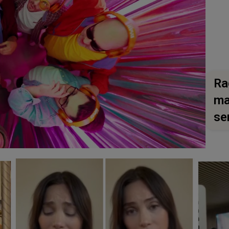
Ra
ma
se