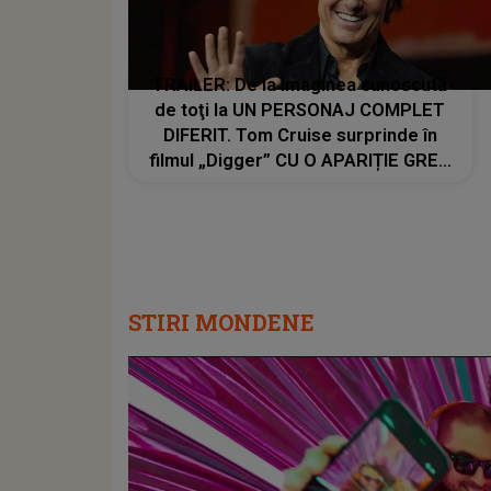
TRAILER: De la imaginea cunoscută
de toţi la UN PERSONAJ COMPLET
DIFERIT. Tom Cruise surprinde în
filmul „Digger” CU O APARIȚIE GREU
DE RECUNOSCUT. Look-ul schimbat
şi detaliile personajului au făcut ca
mulţi fani să privească de două ori
imaginile
STIRI MONDENE