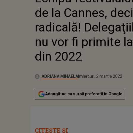
2022
de la Cannes, deci
radicală! Delegaţii
nu vor fi primite la
din 2022
Publicat:
Autor:
miercuri, 2 martie 2022
Actualizat:
ADRIANA MIHAELA
miercuri, 2 martie 2022
Adaugă-ne ca sursă preferată în Google
CITEȘTE ȘI