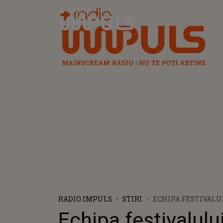
Radio Impuls
RADIO IMPULS
STIRI
ECHIPA FESTIVALUL
CANNES, DECIZIE R
Echipa festivalulu
RUSIEI NU VOR FI 