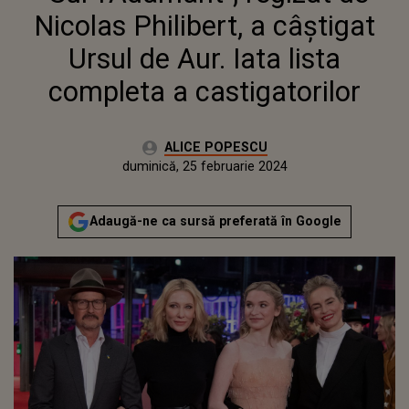
A CASTIGATORILOR
Nicolas Philibert, a câştigat
Ursul de Aur. Iata lista
completa a castigatorilor
Autor:
ALICE POPESCU
Publicat:
sâmbătă, 25 februarie 2023
Actualizat:
duminică, 25 februarie 2024
Adaugă-ne ca sursă preferată în Google