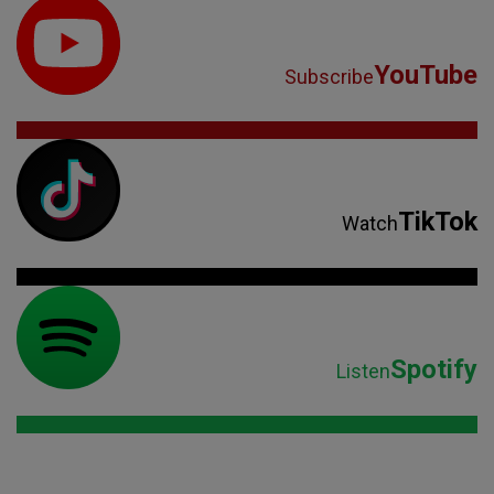
TikTok
Watch
Spotify
Listen
Parteneri: