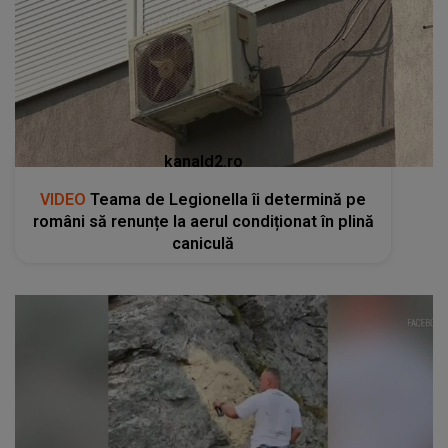
VIDEO
Teama de Legionella îi determină pe
români să renunțe la aerul condiționat în plină
caniculă
kanald2.ro
VIDEO
Un gest aparent romantic a stârnit
indignare și a declanșat o anchetă penală pe
Transfăgărășan