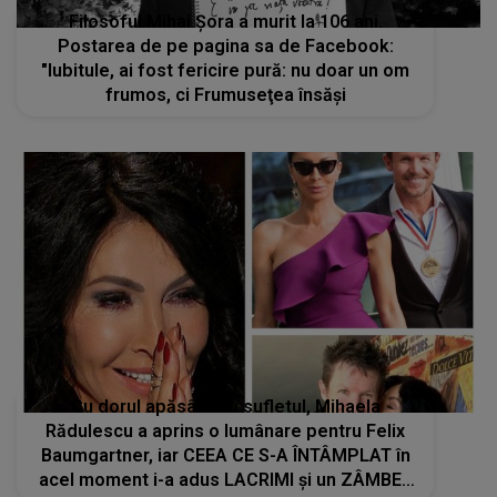
Cu dorul apăsându-i sufletul, Mihaela
Rădulescu a aprins o lumânare pentru Felix
Baumgartner, iar CEEA CE S-A ÎNTÂMPLAT în
acel moment i-a adus LACRIMI și un ZÂMBET
NEAȘTEPTAT: "Când am deschis ochii, un..."
STIRI MONDENE