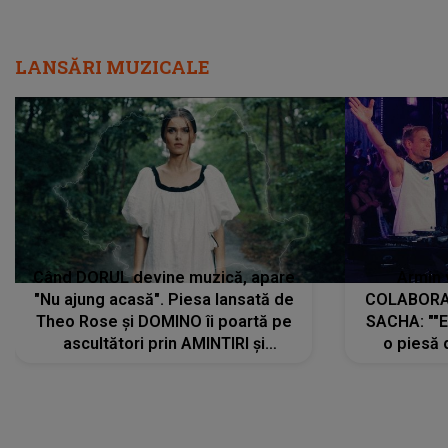
Când DORUL devine muzică, apare
Armin 
"Nu ajung acasă". Piesa lansată de
COLABORAR
Theo Rose și DOMINO îi poartă pe
SACHA: ""E
ascultători prin AMINTIRI și
o piesă 
REGĂSIRI, iar drumul emoțiilor
imediat pre
trece prin sufletul publicului:
cu mine șt
"Pentru toți cei care au plecat
păstrăm do
departe ca să le fie mai bine"
DIVERTISMENT