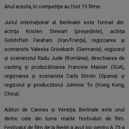
Anul acesta, în competiţie au fost 19 filme.
Juriul internaţional al Berlinalei este format din:
actriţa Kristen Stewart (preşedinte), actriţa
Golshifteh Farahani (Iran/Franţa), regizoarea şi
scenarista Valeska Grisebach (Germania), regizorul
şi scenaristul Radu Jude (România), directoarea de
casting şi producătoarea Francine Maisler (SUA),
regizoarea şi scenarista Carla Simón (Spania) şi
regizorul şi producătorul Johnnie To (Hong Kong,
China).
Alături de Cannes şi Veneţia, Berlinale este unul
dintre cele din lume marile festivaluri de film.
Festivalul de film de la Berlin a avut loc pentru A 73-a