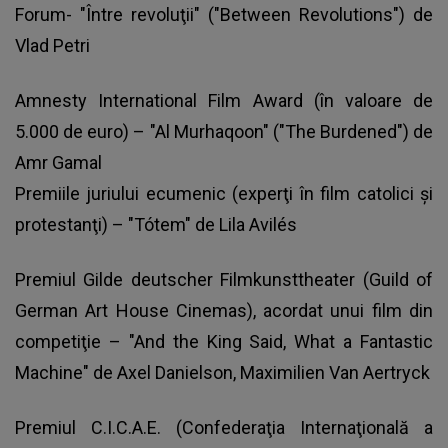
Forum- "Între revoluţii" ("Between Revolutions") de
Vlad Petri
Amnesty International Film Award (în valoare de
5.000 de euro) – "Al Murhaqoon" ("The Burdened") de
Amr Gamal
Premiile juriului ecumenic (experţi în film catolici şi
protestanţi) – "Tótem" de Lila Avilés
Premiul Gilde deutscher Filmkunsttheater (Guild of
German Art House Cinemas), acordat unui film din
competiţie – "And the King Said, What a Fantastic
Machine" de Axel Danielson, Maximilien Van Aertryck
Premiul C.I.C.A.E. (Confederaţia Internaţională a