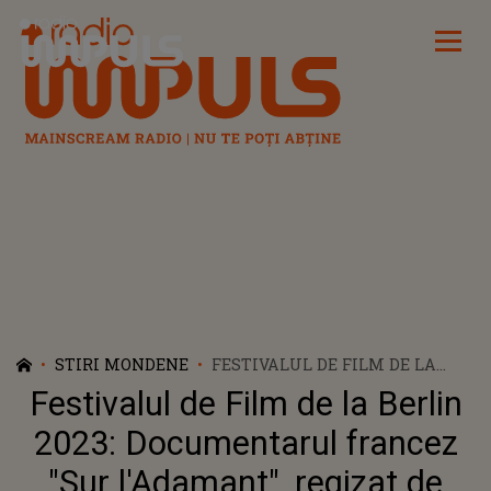
Radio Impuls
STIRI MONDENE
FESTIVALUL DE FILM DE LA
BERLIN 2023: DOCUMENTARUL
Festivalul de Film de la Berlin
FRANCEZ "SUR L'ADAMANT",
REGIZAT DE NICOLAS
2023: Documentarul francez
PHILIBERT, A CÂŞTIGAT URSUL
"Sur l'Adamant", regizat de
DE AUR. IATA LISTA COMPLETA