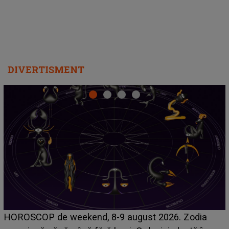
Emanuel a ținut ACEST DETALIU ASCUNS până
acum! În fața Alexandrei, concurentul din Casa Iubirii
face o MĂRTURISIRE NEAȘTEPTATĂ despre mama
sa: "I-am spus și ei în față, eu nu te iubesc pentru
că..."