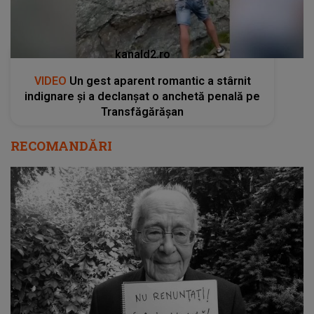
RECOMANDĂRI
Filosoful Mihai Şora a murit la 106 ani.
Postarea de pe pagina sa de Facebook:
"Iubitule, ai fost fericire pură: nu doar un om
frumos, ci Frumuseţea însăşi