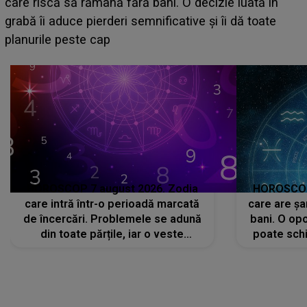
HOROSCOP 7 august 2026. Zodia
HOROSCOP 
care intră într-o perioadă marcată
care are șa
de încercări. Problemele se adună
bani. O opo
din toate părțile, iar o veste
poate schi
neașteptată îi dă planurile peste
la
cap
CONECTEAZĂ-TE CU NOI