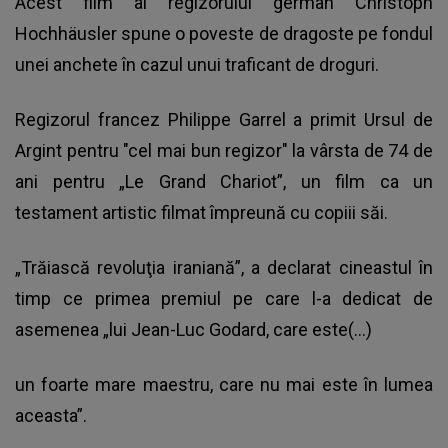
Acest film al regizorului german Christoph
Hochhäusler spune o poveste de dragoste pe fondul
unei anchete în cazul unui traficant de droguri.
Regizorul francez Philippe Garrel a primit Ursul de
Argint pentru "cel mai bun regizor" la vârsta de 74 de
ani pentru „Le Grand Chariot”, un film ca un
testament artistic filmat împreună cu copiii săi.
„Trăiască revoluţia iraniană”, a declarat cineastul în
timp ce primea premiul pe care l-a dedicat de
asemenea „lui Jean-Luc Godard, care este(...)
un foarte mare maestru, care nu mai este în lumea
aceasta”.