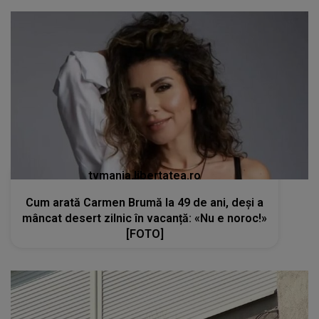
tvmania.libertatea.ro
Cum arată Carmen Brumă la 49 de ani, deși a
mâncat desert zilnic în vacanță: «Nu e noroc!»
[FOTO]
kanald2.ro