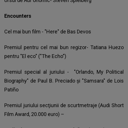
Ursul de Aur onorific- Steven Spielberg
Encounters
Cel mai bun film - "Here" de Bas Devos
Premiul pentru cel mai bun regizor- Tatiana Huezo
pentru "El eco" ("The Echo")
Premiul special al juriului - "Orlando, My Political
Biography" de Paul B. Preciado şi "Samsara" de Lois
Patiño
Premiul juriului secţiunii de scurtmetraje (Audi Short
Film Award, 20.000 euro) –