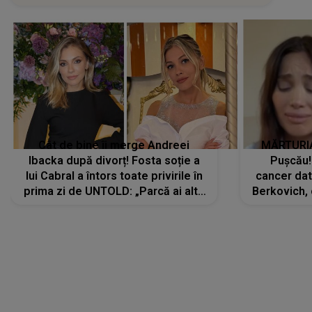
Cât de bine îi merge Andreei
MĂRTURIA
Ibacka după divorț! Fosta soție a
Pușcău!
lui Cabral a întors toate privirile în
cancer dato
prima zi de UNTOLD: „Parcă ai altă
Berkovich, 
strălucire, emani putere,
accident ru
încredere, siguranță...”
Dacă nu 
LANSĂRI MUZICALE