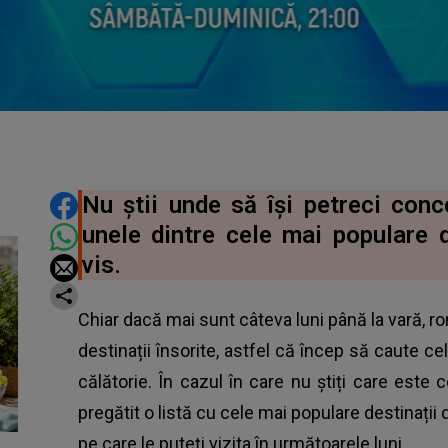
DISTRIBUIE ARTICOLUL
Nu știi unde să își petreci conc
unele dintre cele mai populare d
vis.
Chiar dacă mai sunt câteva luni până la vară, ro
destinații însorite, astfel că încep să caute 
călătorie. În cazul în care nu știți care este 
pregătit o listă cu cele mai populare destinații 
pe care le puteți vizita în următoarele luni.