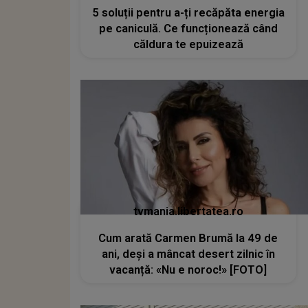
5 soluții pentru a-ți recăpăta energia
pe caniculă. Ce funcționează când
căldura te epuizează
tvmania.libertatea.ro
Cum arată Carmen Brumă la 49 de
ani, deși a mâncat desert zilnic în
vacanță: «Nu e noroc!» [FOTO]