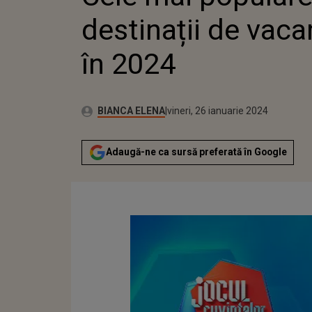
destinații de vaca
în 2024
Autor:
Publicat:
BIANCA ELENA
vineri, 26 ianuarie 2024
Adaugă-ne ca sursă preferată în Google