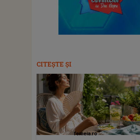
CITEȘTE ȘI
femeia.ro