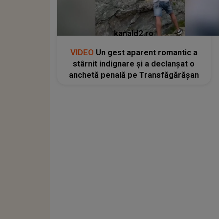
kanald2.ro
VIDEO
Un gest aparent romantic a
stârnit indignare și a declanșat o
anchetă penală pe Transfăgărășan