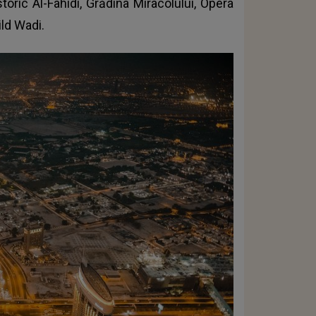
istoric Al-Fahidi, Grădina Miracolului, Opera
ild Wadi.