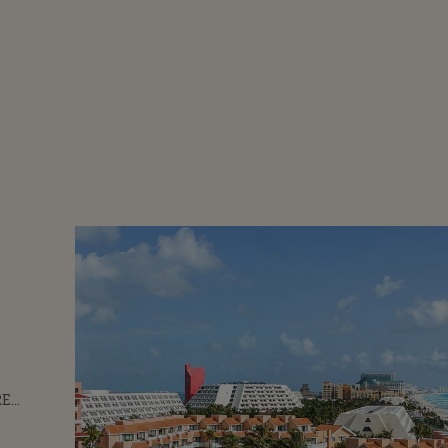
RE
CANȚĂ ÎN
e