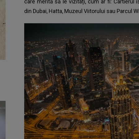
care merită să le vizitați, cum ar fi: Cartierul 
din Dubai, Hatta, Muzeul Viitorului sau Parcul W