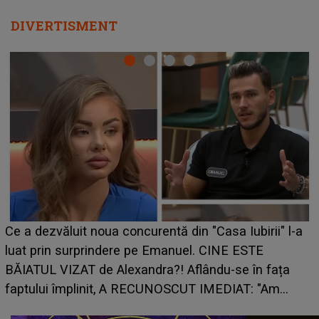
DIVERTISMENT
HOROSCOP 7 august 2026. Zodia care intră într-o
perioadă marcată de încercări. Problemele se adună
din toate părțile, iar o veste neașteptată îi dă planurile
peste cap