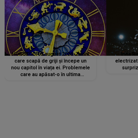
HOROSCOP 5 august 2026. Zodia
Irina R
care scapă de griji și începe un
electriza
nou capitol în viața ei. Problemele
surpri
care au apăsat-o în ultima
perioadă își găsesc, în sfârșit,
rezolvarea