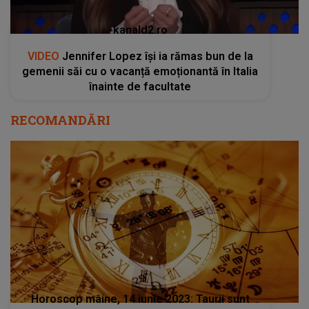
kanald2.ro
VIDEO
Jennifer Lopez își ia rămas bun de la
gemenii săi cu o vacanță emoționantă în Italia
înainte de facultate
RECOMANDĂRI
Horoscop mâine, 14 iunie 2023: Taurii sunt