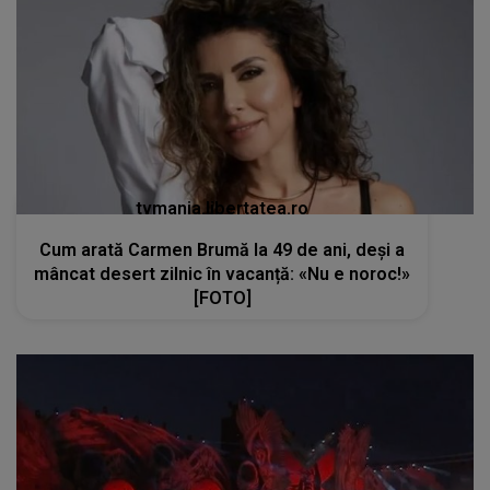
tvmania.libertatea.ro
Cum arată Carmen Brumă la 49 de ani, deși a
mâncat desert zilnic în vacanță: «Nu e noroc!»
[FOTO]