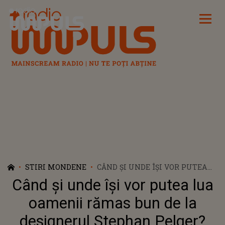
Radio Impuls
STIRI MONDENE
CÂND ȘI UNDE ÎȘI VOR PUTEA
LUA OAMENII RĂMAS BUN DE
Când și unde își vor putea lua
LA DESIGNERUL STEPHAN
PELGER? PRIETENA CEA MAI
oamenii rămas bun de la
BUNĂ ÎI VA CÂNTA LA CĂPĂTÂI
designerul Stephan Pelger?