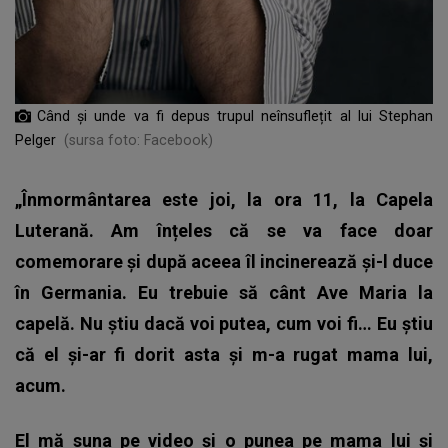
Când și unde va fi depus trupul neînsuflețit al lui Stephan
Pelger
(sursa foto: Facebook)
„Înmormântarea este joi, la ora 11, la Capela
Luterană. Am înțeles că se va face doar
comemorare și după aceea îl incinerează și-l duce
în Germania. Eu trebuie să cânt Ave Maria la
capelă. Nu știu dacă voi putea, cum voi fi… Eu știu
că el și-ar fi dorit asta și m-a rugat mama lui,
acum.
El mă suna pe video și o punea pe mama lui și