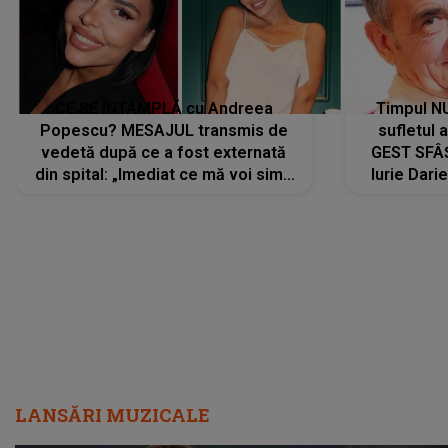
CE SE ÎNTÂMPLĂ cu Andreea
Timpul N
Popescu? MESAJUL transmis de
sufletul 
vedetă după ce a fost externată
GEST SFÂȘ
din spital: „Imediat ce mă voi simți
Iurie Dari
mai bine...”
măsură ce
LANSĂRI MUZICALE