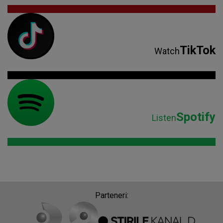
TikTok
Watch
Spotify
Listen
Parteneri: