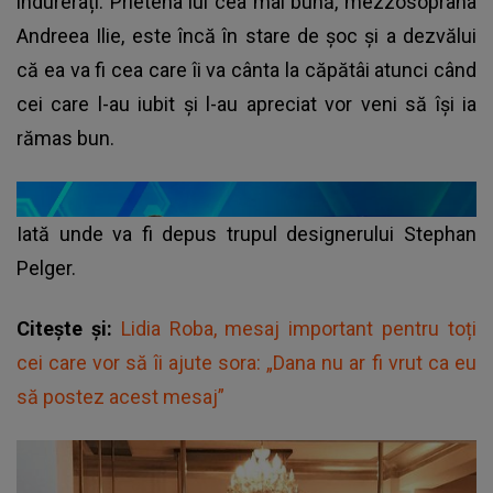
îndurerați. Prietena lui cea mai bună, mezzosoprana
Andreea Ilie, este încă în stare de șoc și a dezvălui
că ea va fi cea care îi va cânta la căpătâi atunci când
cei care l-au iubit și l-au apreciat vor veni să își ia
rămas bun.
Iată unde va fi depus trupul designerului Stephan
Pelger.
Citește și:
Lidia Roba, mesaj important pentru toți
cei care vor să îi ajute sora: „Dana nu ar fi vrut ca eu
să postez acest mesaj”