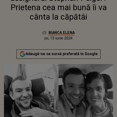
Prietena cea mai bună îi va
cânta la căpătâi
Autor:
BIANCA ELENA
Publicat:
marți, 13 iunie 2023
Actualizat:
joi, 13 iunie 2024
Adaugă-ne ca sursă preferată în Google