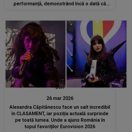
performanță, demonstrând încă o dată că
este un FENOMEM MUZICAL. Această
victorie marchează încă un pas uriaș în
cariera ei
Stiri
26 mar 2026
Alexandra Căpitănescu face un salt incredibil
în CLASAMENT, iar poziția actuală surprinde
pe toată lumea. Unde a ajuns România în
topul favoriților Eurovision 2026