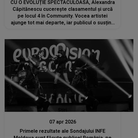
CU O EVOLUȚIE SPECTACULOASĂ, Alexandra
Căpitănescu cucerește clasamentul și urcă
pe locul 4 în Community. Vocea artistei
ajunge tot mai departe, iar publicul o susține
din ce în ce mai puternic
Stiri
07 apr 2026
Primele rezultate ale Sondajului INFE
Moldova sunt făcute publice! România, pe