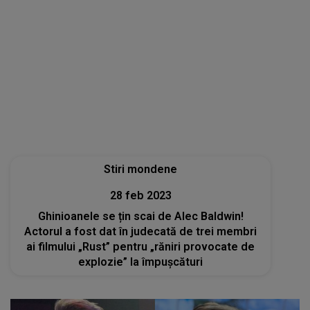
explozie” la împușcături
Stiri mondene
06 feb 2023
Connect-R, confesiuni emoționante:
”Stomacul este al doilea creier”. Cum s-a
vindecat artistul de anxietate și depresie