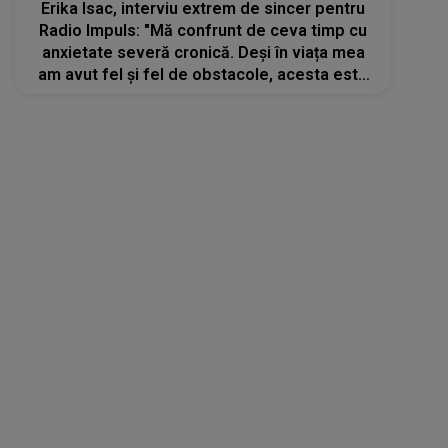
Erika Isac, interviu extrem de sincer pentru
Radio Impuls: "Mă confrunt de ceva timp cu
anxietate severă cronică. Deși în viața mea
am avut fel și fel de obstacole, acesta este
de departe cel mai dificil"
Stiri mondene
25 apr 2023
„Anxietatea era atât de mare încât nu mai
puteam să o controlez”. Cu ochii în lacrimi,