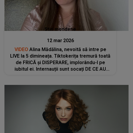
Stiri mondene
12 mar 2026
VIDEO
Alina Mădălina, nevoită să intre pe
LIVE la 5 dimineața. Tiktokerița tremură toată
de FRICĂ și DISPERARE, implorându-l pe
iubitul ei. Internauții sunt socați DE CE AU
AUZIT: "Astfel de înregistrări nu e ok să
apară în online. Să sune poliția că..."