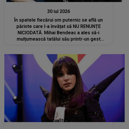
Stiri mondene
30 iul 2026
În spatele fiecărui om puternic se află un
părinte care l-a învățat să NU RENUNȚE
NICIODATĂ. Mihai Bendeac a ales să-i
mulțumească tatălui său printr-un gest
emoționant: "Ai făcut pentru copiii tăi lucruri
pe care eu nu aș fi fost în stare să le fac..."
Actualitate