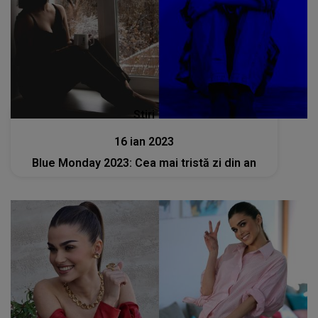
Stiri mondene
21 dec 2022
Ce așteptări are Theo Rose după ce va
deveni mamă? Artista a oferit noi detalii
despre sarcină: „Eu știu că asta mă va împlini
cu totul”