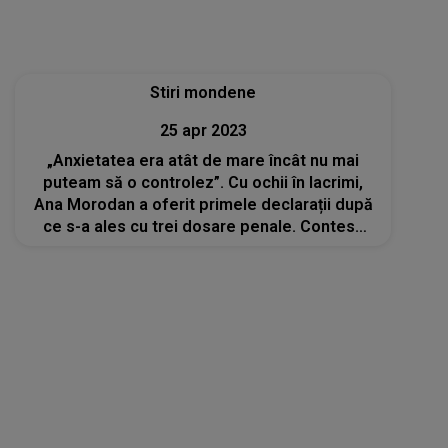
Ana Morodan a oferit primele declarații după
ce s-a ales cu trei dosare penale. Contesa
Digitală recunoaște că a greșit
Stiri mondene
28 feb 2023
Ghinioanele se țin scai de Alec Baldwin!
Actorul a fost dat în judecată de trei membri
ai filmului „Rust” pentru „răniri provocate de