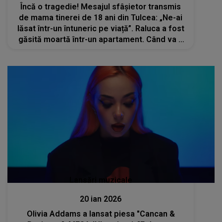
Încă o tragedie! Mesajul sfâșietor transmis
de mama tinerei de 18 ani din Tulcea: „Ne-ai
lăsat într-un întuneric pe viață”. Raluca a fost
găsită moartă într-un apartament. Când va fi
condusă pe ultimul drum?
Lansări muzicale
20 ian 2026
Olivia Addams a lansat piesa "Cancan &