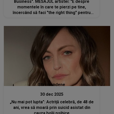
Business". MESAJUL artistei: "E despre
momentele în care te pierzi pe tine,
încercând să faci "the right thing" pentru
toată lumea, mai puțin pentru tine"
Stiri mondene
30 dec 2025
„Nu mai pot lupta”: Actriță celebră, de 48 de
ani, vrea să moară prin suicid asistat din
cauza bolii psihice