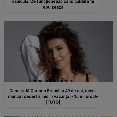
caniculă. Ce funcționează când căldura te
epuizează
tvmania.libertatea.ro
Cum arată Carmen Brumă la 49 de ani, deși a
mâncat desert zilnic în vacanță: «Nu e noroc!»
[FOTO]