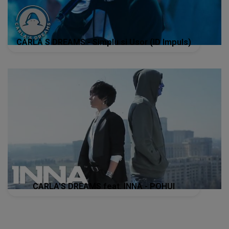
CARLA S DREAMS - Simplu si Usor (ID Impuls)
CARLA'S DREAMS feat. INNA - POHUI