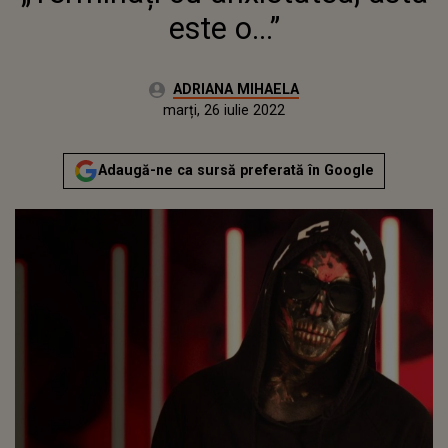
este o...”
Autor:
ADRIANA MIHAELA
Publicat:
marți, 15 iunie 2021
Actualizat:
marți, 26 iulie 2022
Adaugă-ne ca sursă preferată în Google