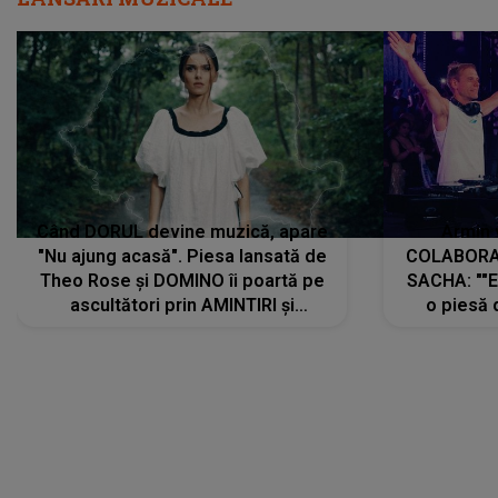
Când DORUL devine muzică, apare
Armin 
"Nu ajung acasă". Piesa lansată de
COLABORAR
Theo Rose și DOMINO îi poartă pe
SACHA: ""E
ascultători prin AMINTIRI și
o piesă 
REGĂSIRI, iar drumul emoțiilor
imediat pre
trece prin sufletul publicului:
cu mine șt
"Pentru toți cei care au plecat
păstrăm do
departe ca să le fie mai bine"