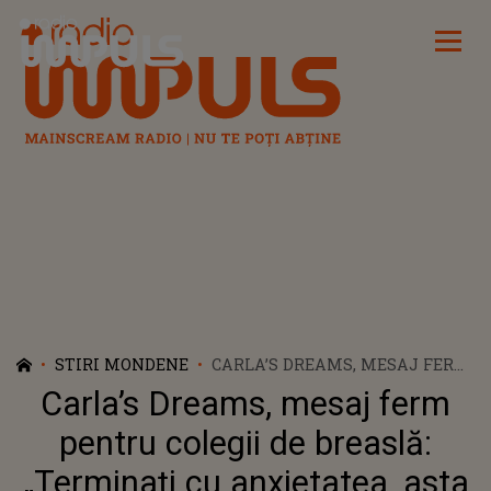
Radio Impuls
STIRI MONDENE
CARLA’S DREAMS, MESAJ FERM
PENTRU COLEGII DE BREASLĂ:
Carla’s Dreams, mesaj ferm
„TERMINAȚI CU ANXIETATEA,
ASTA ESTE O...”
pentru colegii de breaslă:
„Terminați cu anxietatea, asta