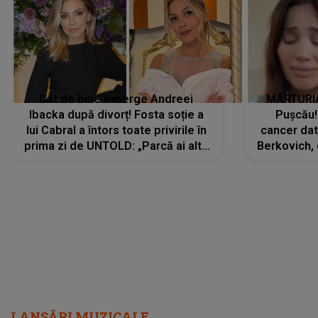
Cât de bine îi merge Andreei
MĂRTURIA
Ibacka după divorț! Fosta soție a
Pușcău!
lui Cabral a întors toate privirile în
cancer dato
prima zi de UNTOLD: „Parcă ai altă
Berkovich, 
strălucire, emani putere,
accident ru
încredere, siguranță...”
Dacă nu 
LANSĂRI MUZICALE