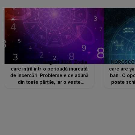
că..."
HOROSCOP 7 august 2026. Zodia
HOROSCOP 
care intră într-o perioadă marcată
care are șa
de încercări. Problemele se adună
bani. O opo
din toate părțile, iar o veste
poate schi
neașteptată îi dă planurile peste
la
cap