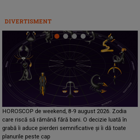
DIVERTISMENT
Emanuel a ținut ACEST DETALIU ASCUNS până
acum! În fața Alexandrei, concurentul din Casa Iubirii
face o MĂRTURISIRE NEAȘTEPTATĂ despre mama
sa: "I-am spus și ei în față, eu nu te iubesc pentru