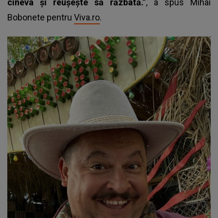
cineva și reușește să răzbată.”
, a spus Mihai
Bobonete pentru
Viva.ro
.