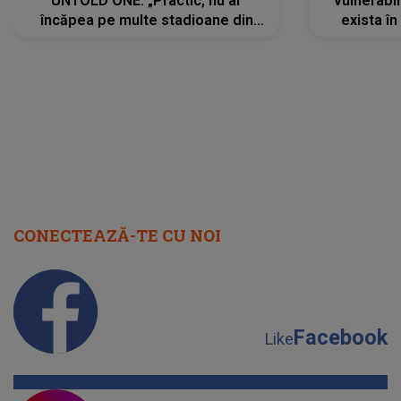
UNTOLD ONE: „Practic, nu ar
vulnerabil
încăpea pe multe stadioane din
exista în
lume”. Evenimentul începe joi, 6
august 2026
CONECTEAZĂ-TE CU NOI
Facebook
Like