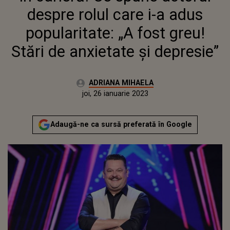
ANXIETATE ȘI DEPRESIE”
despre rolul care i-a adus
popularitate: „A fost greu!
Stări de anxietate și depresie”
Autor:
ADRIANA MIHAELA
Publicat:
miercuri, 26 ianuarie 2022
Actualizat:
joi, 26 ianuarie 2023
Adaugă-ne ca sursă preferată în Google