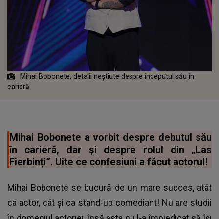
Mihai Bobonete, detalii neștiute despre începutul său în
carieră
Mihai Bobonete a vorbit despre debutul său
în carieră, dar și despre rolul din „Las
Fierbinți”. Uite ce confesiuni a făcut actorul!
Mihai Bobonete se bucură de un mare succes, atât
ca actor, cât și ca stand-up comediant! Nu are studii
în domeniul actoriei, însă asta nu l-a împiedicat să își