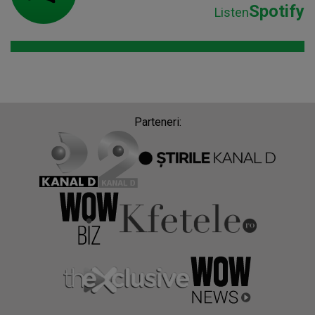
Spotify
Listen
Parteneri: