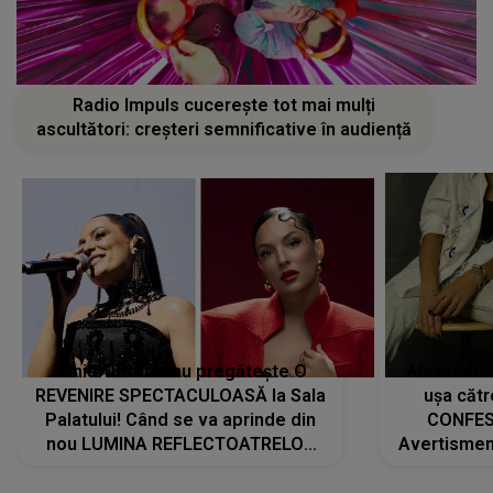
Radio Impuls cucerește tot mai mulți
ascultători: creșteri semnificative în audiență
Tania Turtureanu pregătește O
Alexandra
REVENIRE SPECTACULOASĂ la Sala
ușa cătr
Palatului! Când se va aprinde din
CONFES
nou LUMINA REFLECTOATRELOR
Avertismentu
pentru artistă: " Vor fi multe
rămas ÎNT
cântece noi, în premieră. Cântece
au format-