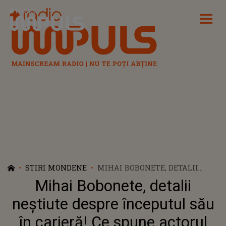
Radio Impuls
STIRI MONDENE
MIHAI BOBONETE, DETALII
NEȘTIUTE DESPRE ÎNCEPUTUL
Mihai Bobonete, detalii
SĂU ÎN CARIERĂ! CE SPUNE
ACTORUL DESPRE ROLUL CARE
neștiute despre începutul său
I-A ADUS POPULARITATE: „A
în carieră! Ce spune actorul
FOST GREU! STĂRI DE