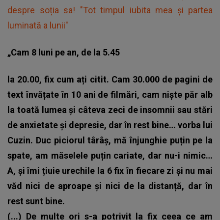
despre soția sa! "Tot timpul iubita mea şi partea
luminată a lunii"
„Cam 8 luni pe an, de la 5.45
la 20.00, fix cum ați citit. Cam 30.000 de pagini de
text învățate în 10 ani de filmări, cam niște păr alb
la toată lumea și câteva zeci de insomnii sau stări
de anxietate și depresie, dar în rest bine… vorba lui
Cuzin. Duc piciorul târâș, mă înjunghie puțin pe la
spate, am măselele puțin cariate, dar nu-i nimic…
A, și îmi țiuie urechile la 6 fix în fiecare zi și nu mai
văd nici de aproape și nici de la distanță, dar în
rest sunt bine.
(...) De multe ori s-a potrivit la fix ceea ce am