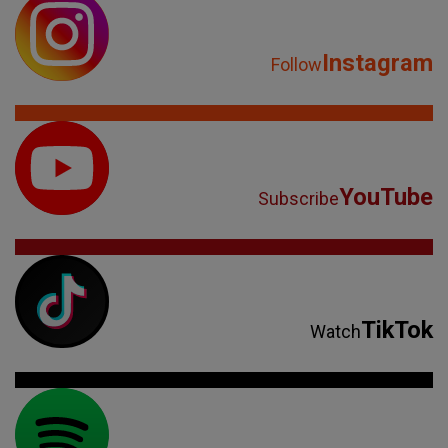
Instagram
Follow
YouTube
Subscribe
TikTok
Watch