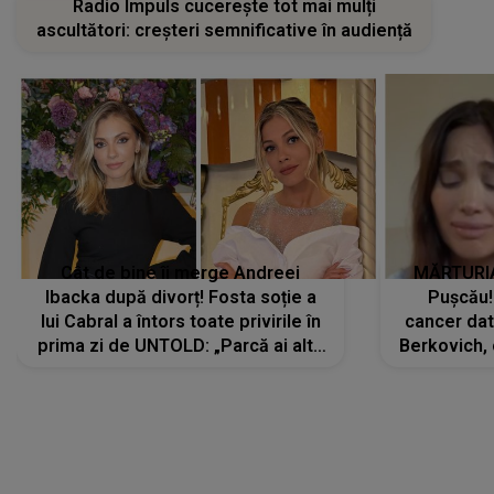
Radio Impuls cucerește tot mai mulți
ascultători: creșteri semnificative în audiență
Cât de bine îi merge Andreei
MĂRTURIA
Ibacka după divorț! Fosta soție a
Pușcău!
lui Cabral a întors toate privirile în
cancer dato
prima zi de UNTOLD: „Parcă ai altă
Berkovich, 
strălucire, emani putere,
accident ru
încredere, siguranță...”
Dacă nu 