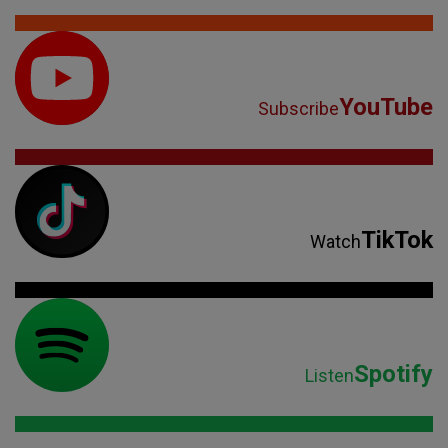
YouTube
Subscribe
TikTok
Watch
Spotify
Listen