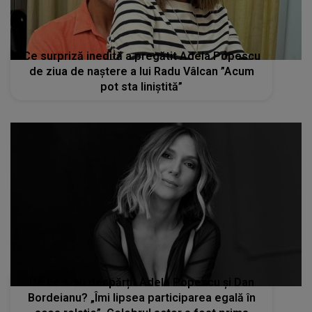
Ce surpriză inedită a pregătit Adela Popescu
de ziua de naștere a lui Radu Vâlcan ”Acum
pot sta liniștită”
De ce s-au despărțit Adela Popescu și Dan
Bordeianu? „Îmi lipsea participarea egală în