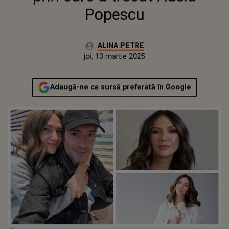
Popescu
Autor:
ALINA PETRE
Publicat:
miercuri, 13 martie 2024
Actualizat:
joi, 13 martie 2025
Adaugă-ne ca sursă preferată în Google