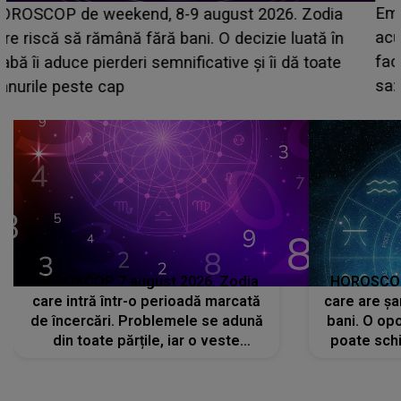
Emanuel a ținut ACEST DETALIU ASCUNS până
acum! În fața Alexandrei, concurentul din Casa Iubirii
face o MĂRTURISIRE NEAȘTEPTATĂ despre mama
sa: "I-am spus și ei în față, eu nu te iubesc pentru
că..."
HOROSCOP 7 august 2026. Zodia
HOROSCOP 
care intră într-o perioadă marcată
care are șa
de încercări. Problemele se adună
bani. O opo
din toate părțile, iar o veste
poate schi
neașteptată îi dă planurile peste
la
cap