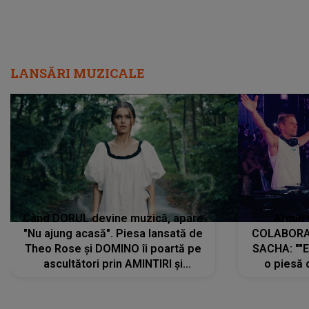
LANSĂRI MUZICALE
Când DORUL devine muzică, apare
Armin 
"Nu ajung acasă". Piesa lansată de
COLABORAR
Theo Rose și DOMINO îi poartă pe
SACHA: ""E
ascultători prin AMINTIRI și
o piesă 
REGĂSIRI, iar drumul emoțiilor
imediat pre
trece prin sufletul publicului:
cu mine șt