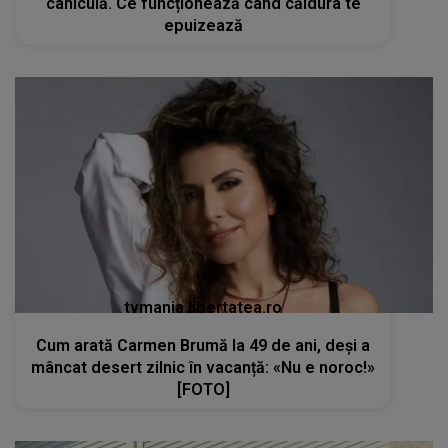
caniculă. Ce funcționează când căldura te
epuizează
tvmania.libertatea.ro
Cum arată Carmen Brumă la 49 de ani, deși a
mâncat desert zilnic în vacanță: «Nu e noroc!»
[FOTO]