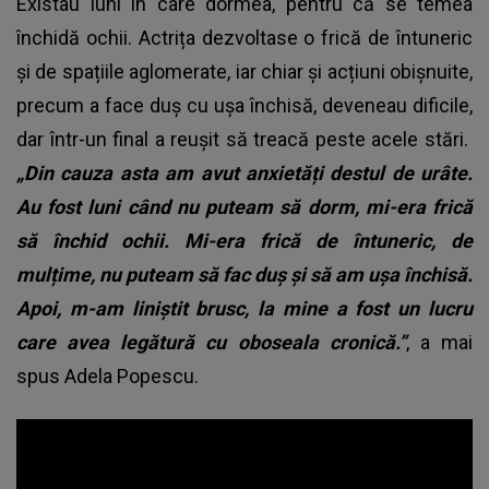
Existau luni în care dormea, pentru că se temea
închidă ochii. Actrița dezvoltase o frică de întuneric
și de spațiile aglomerate, iar chiar și acțiuni obișnuite,
precum a face duș cu ușa închisă, deveneau dificile,
dar într-un final a reușit să treacă peste acele stări.
„Din cauza asta am avut anxietăți destul de urâte.
Au fost luni când nu puteam să dorm, mi-era frică
să închid ochii. Mi-era frică de întuneric, de
mulțime, nu puteam să fac duș și să am ușa închisă.
Apoi, m-am liniștit brusc, la mine a fost un lucru
care avea legătură cu oboseala cronică.”
, a mai
spus Adela Popescu.