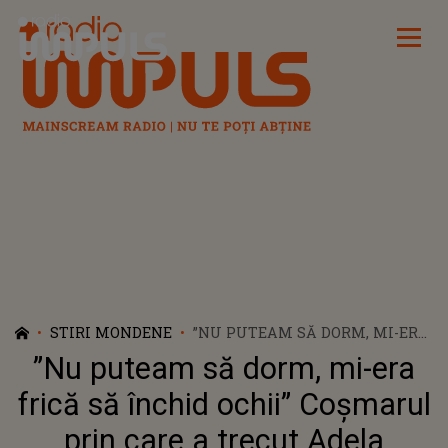
Radio Impuls
STIRI MONDENE
”NU PUTEAM SĂ DORM, MI-ERA
FRICĂ SĂ ÎNCHID OCHII”
”Nu puteam să dorm, mi-era
COŞMARUL PRIN CARE A
TRECUT ADELA POPESCU
frică să închid ochii” Coşmarul
prin care a trecut Adela