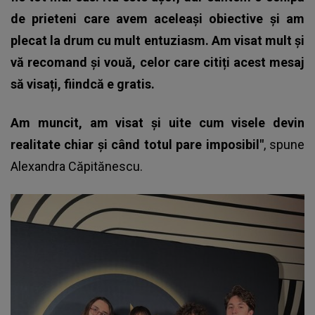
de prieteni care avem aceleași obiective și am
plecat la drum cu mult entuziasm. Am visat mult și
vă recomand și vouă, celor care citiți acest mesaj
să visați, fiindcă e gratis.
Am muncit, am visat și uite cum visele devin
realitate chiar și când totul pare imposibil"
, spune
Alexandra Căpitănescu.