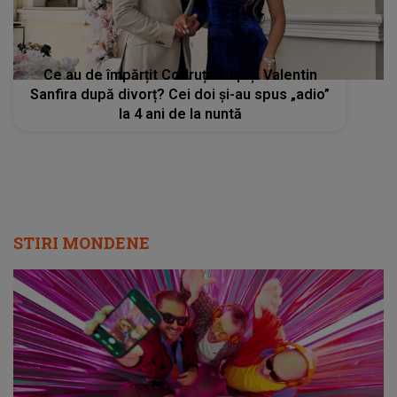
Ce au de împărțit Codruța Filip și Valentin
Sanfira după divorț? Cei doi și-au spus „adio”
la 4 ani de la nuntă
STIRI MONDENE