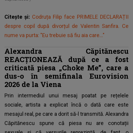
Citește și:
Codruța Filip face PRIMELE DECLARAȚII
despre copil după divorțul de Valentin Sanfira. Ce
nume va purta: "Eu trebuie să fiu aia care..."
Alexandra Căpitănescu
REACȚIONEAZĂ după ce a fost
criticată piesa „Choke Me”, care a
dus-o în semifinala Eurovision
2026 de la Viena
Prin intermediul unui mesaj poatat pe rețelele
sociale, artista a explicat încă o dată care este
mesajul real, pe care a dorit să-l transmită.
Alexandra
Căpitănescu spune că piesa nu are conotații
sexuale
și că versurile reprezintă, de fapt, o