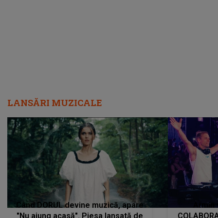
încredere, siguranță...”
Dacă nu 
LANSĂRI MUZICALE
Când DORUL devine muzică, apare
Armin 
"Nu ajung acasă". Piesa lansată de
COLABORAR