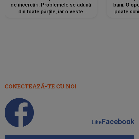
de încercări. Problemele se adună
bani. O opo
din toate părțile, iar o veste
poate schi
neașteptată îi dă planurile peste
la
cap
CONECTEAZĂ-TE CU NOI
Facebook
Like