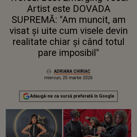
Artist este DOVADA
SUPREMĂ: "Am muncit, am
visat și uite cum visele devin
realitate chiar și când totul
pare imposibil"
Autor:
ADRIANA CHIRIAC
Publicat:
miercuri, 25 martie 2026
Actualizat:
miercuri, 25 martie 2026
Adaugă-ne ca sursă preferată în Google