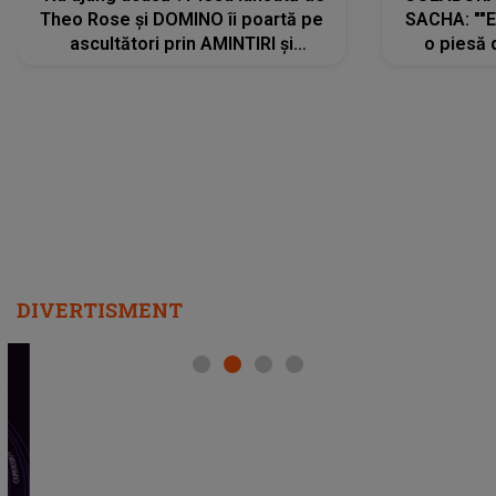
Theo Rose și DOMINO îi poartă pe
SACHA: ""E
ascultători prin AMINTIRI și
o piesă 
REGĂSIRI, iar drumul emoțiilor
imediat pre
trece prin sufletul publicului:
cu mine șt
"Pentru toți cei care au plecat
păstrăm do
departe ca să le fie mai bine"
DIVERTISMENT