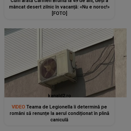
Cum arată Carmen Brumă la 49 de ani, deși a
mâncat desert zilnic în vacanță: «Nu e noroc!»
[FOTO]
kanald2.ro
VIDEO
Teama de Legionella îi determină pe
români să renunțe la aerul condiționat în plină
caniculă