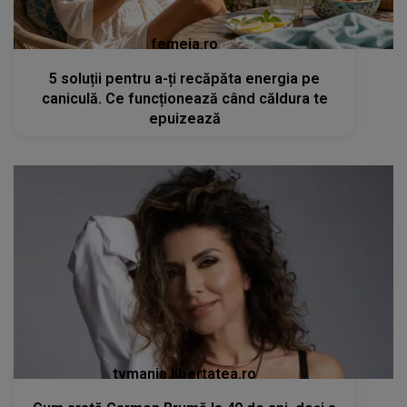
femeia.ro
5 soluții pentru a-ți recăpăta energia pe
caniculă. Ce funcționează când căldura te
epuizează
tvmania.libertatea.ro