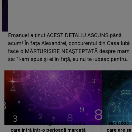
Emanuel a ținut ACEST DETALIU ASCUNS până
acum! În fața Alexandrei, concurentul din Casa Iubirii
face o MĂRTURISIRE NEAȘTEPTATĂ despre mama
sa: "I-am spus și ei în față, eu nu te iubesc pentru
că..."
HOROSCOP 7 august 2026. Zodia
HOROSCOP 
care intră într-o perioadă marcată
care are șa