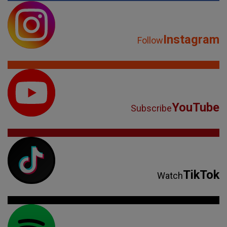
Instagram
Follow
YouTube
Subscribe
TikTok
Watch