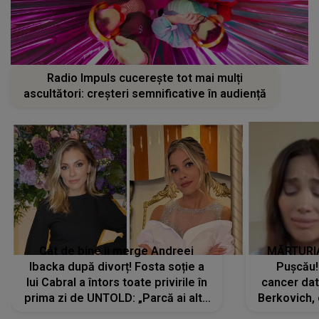
Radio Impuls cucerește tot mai mulți
ascultători: creșteri semnificative în audiență
Cât de bine îi merge Andreei
MĂRTURIA
Ibacka după divorț! Fosta soție a
Pușcău!
lui Cabral a întors toate privirile în
cancer dato
prima zi de UNTOLD: „Parcă ai altă
Berkovich, 
strălucire, emani putere,
accident ru