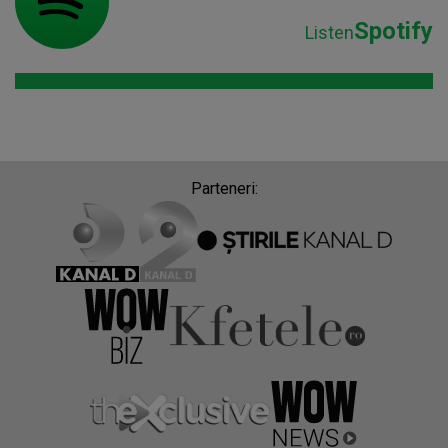
Spotify
Listen
Parteneri: