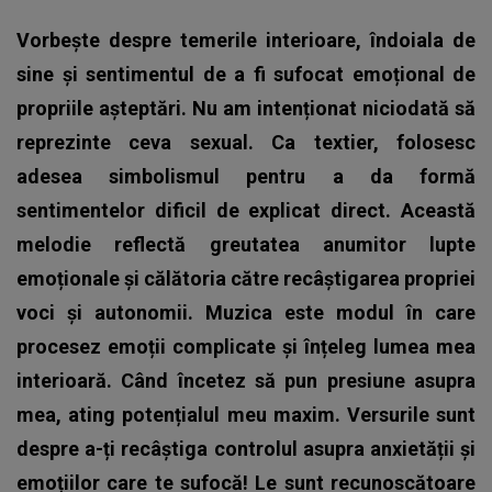
Vorbește despre temerile interioare, îndoiala de
sine și sentimentul de a fi sufocat emoțional de
propriile așteptări. Nu am intenționat niciodată să
reprezinte ceva sexual. Ca textier, folosesc
adesea simbolismul pentru a da formă
sentimentelor dificil de explicat direct. Această
melodie reflectă greutatea anumitor lupte
emoționale și călătoria către recâștigarea propriei
voci și autonomii. Muzica este modul în care
procesez emoții complicate și înțeleg lumea mea
interioară. Când încetez să pun presiune asupra
mea, ating potențialul meu maxim. Versurile sunt
despre a-ți recâștiga controlul asupra anxietății și
emoțiilor care te sufocă! Le sunt recunoscătoare