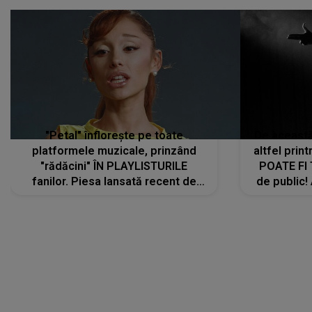
"Petal" înflorește pe toate
De această 
platformele muzicale, prinzând
altfel prin
"rădăcini" ÎN PLAYLISTURILE
POATE FI
fanilor. Piesa lansată recent de
de public!
Ariana Grande îi face pe
a lansat V
ascultători SĂ O ASCULTE PE
REPEAT