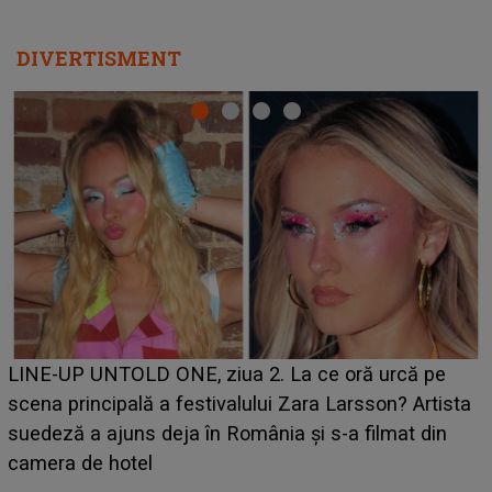
DIVERTISMENT
Ce a dezvăluit noua concurentă din "Casa Iubirii" l-a
luat prin surprindere pe Emanuel. CINE ESTE
BĂIATUL VIZAT de Alexandra?! Aflându-se în fața
faptului împlinit, A RECUNOSCUT IMEDIAT: "Am