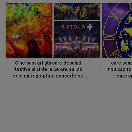
avut..."
LINE-UP UNTOLD ONE, prima zi.
HOROSCOP 
Cine sunt artiștii care deschid
care scap
festivalul și de la ce ore au loc
nou capitol
cele mai așteptate concerte pe
care a
scena principală?
perioadă 