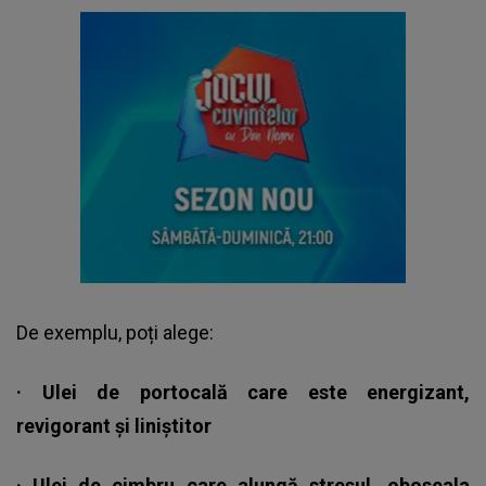
De exemplu, poți alege:
· Ulei de portocală care este energizant,
revigorant și liniștitor
· Ulei de cimbru care alungă stresul, oboseala