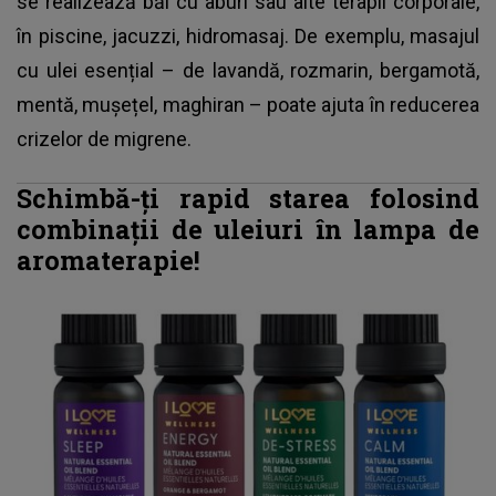
se realizează băi cu aburi sau alte terapii corporale,
în piscine, jacuzzi, hidromasaj. De exemplu, masajul
cu ulei esențial – de lavandă, rozmarin, bergamotă,
mentă, mușețel, maghiran – poate ajuta în reducerea
crizelor de migrene.
Schimbă-ți rapid starea folosind
combinații de uleiuri în lampa de
aromaterapie!