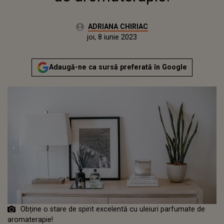
Autor:
ADRIANA CHIRIAC
Publicat:
joi, 8 iunie 2023
Actualizat:
joi, 8 iunie 2023
Adaugă-ne ca sursă preferată în Google
Obține o stare de spirit excelentă cu uleiuri parfumate de
aromaterapie!