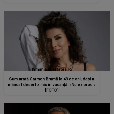
tvmania.libertatea.ro
Cum arată Carmen Brumă la 49 de ani, deși a
mâncat desert zilnic în vacanță: «Nu e noroc!»
[FOTO]