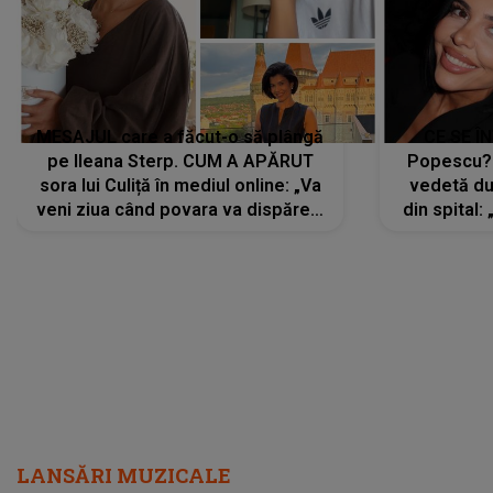
MESAJUL care a făcut-o să plângă
CE SE Î
pe Ileana Sterp. CUM A APĂRUT
Popescu?
sora lui Culiță în mediul online: „Va
vedetă du
veni ziua când povara va dispărea,
din spital:
iar lacrimile...”
LANSĂRI MUZICALE