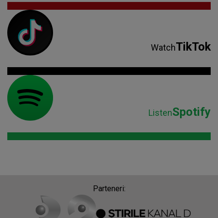
TikTok
Watch
Spotify
Listen
Parteneri: