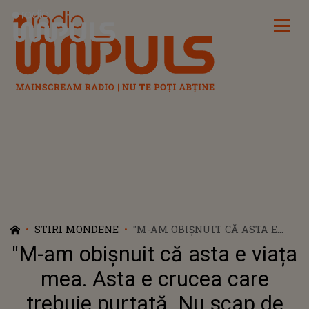
Radio Impuls
STIRI MONDENE
"M-AM OBIȘNUIT CĂ ASTA E
VIAȚA MEA. ASTA E CRUCEA
"M-am obișnuit că asta e viața
CARE TREBUIE PURTATĂ. NU
SCAP DE EA". BROMANIA,
mea. Asta e crucea care
DESPRE STĂRILE DE ANXIETATE
trebuie purtată. Nu scap de
CU CARE SE CONFRUNTĂ