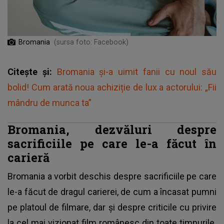
Bromania
(sursa foto: Facebook)
Citește și:
Bromania și-a uimit fanii cu noul său
bolid! Cum arată noua achiziție de lux a actorului: „Fii
mândru de munca ta”
Bromania, dezvăluri despre
sacrificiile pe care le-a făcut în
carieră
Bromania
a vorbit deschis despre sacrificiile pe care
le-a făcut de dragul carierei, de cum a încasat pumni
pe platoul de filmare, dar și despre criticile cu privire
la cel mai vizionat film românesc din toate timpurile.