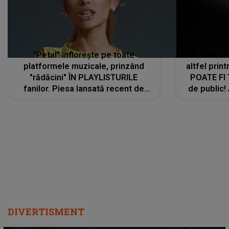
"Petal" înflorește pe toate
De această 
platformele muzicale, prinzând
altfel prin
"rădăcini" ÎN PLAYLISTURILE
POATE FI
fanilor. Piesa lansată recent de
de public!
Ariana Grande îi face pe
a lansat V
ascultători SĂ O ASCULTE PE
REPEAT
DIVERTISMENT