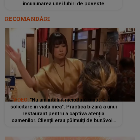
încununarea unei Iubiri de poveste
RECOMANDĂRI
VIDEO
: "Nu am întâlnit niciodată o astfel de
solicitare în viața mea”. Practica bizară a unui
restaurant pentru a captiva atenția
oamenilor. Clienții erau pălmuiți de bunăvoie
înainte de a li se servi masa