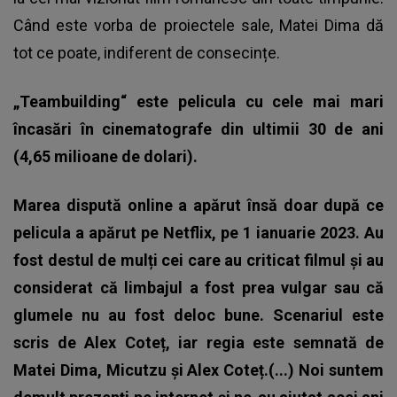
Când este vorba de proiectele sale, Matei Dima dă
tot ce poate, indiferent de consecințe.
„Teambuilding“ este pelicula cu cele mai mari
încasări în cinematografe din ultimii 30 de ani
(4,65 milioane de dolari).
Marea dispută online a apărut însă doar după ce
pelicula a apărut pe Netflix, pe 1 ianuarie 2023. Au
fost destul de mulți cei care au criticat filmul și au
considerat că limbajul a fost prea vulgar sau că
glumele nu au fost deloc bune. Scenariul este
scris de Alex Coteț, iar regia este semnată de
Matei Dima, Micutzu și Alex Coteț.(...) Noi suntem