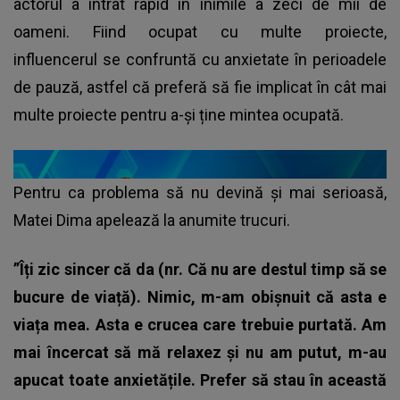
actorul a intrat rapid în inimile a zeci de mii de
oameni. Fiind ocupat cu multe proiecte,
influencerul se confruntă cu anxietate în perioadele
de pauză, astfel că preferă să fie implicat în cât mai
multe proiecte pentru a-și ține mintea ocupată.
Pentru ca problema să nu devină și mai serioasă,
Matei Dima apelează la anumite trucuri.
”Îți zic sincer că da (nr. Că nu are destul timp să se
bucure de viață). Nimic, m-am obișnuit că asta e
viața mea. Asta e crucea care trebuie purtată. Am
mai încercat să mă relaxez și nu am putut, m-au
apucat toate anxietățile. Prefer să stau în această