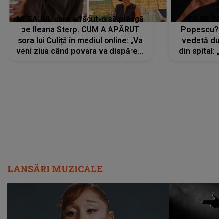
MESAJUL care a făcut-o să plângă
CE SE Î
pe Ileana Sterp. CUM A APĂRUT
Popescu?
sora lui Culiță în mediul online: „Va
vedetă du
veni ziua când povara va dispărea,
din spital:
iar lacrimile...”
LANSĂRI MUZICALE