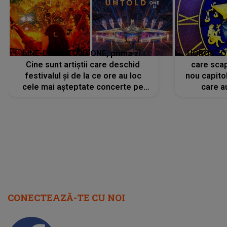
LINE-UP UNTOLD ONE, prima zi.
HOROSCOP 
Cine sunt artiștii care deschid
care scap
festivalul și de la ce ore au loc
nou capitol
cele mai așteptate concerte pe
care a
scena principală?
perioadă 
CONECTEAZĂ-TE CU NOI