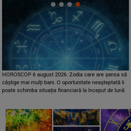
LINE-UP UNTOLD ONE, ziua 2. La ce oră urcă pe
ă
scena principală a festivalului Zara Larsson? Artista
suedeză a ajuns deja în România și s-a filmat din
camera de hotel