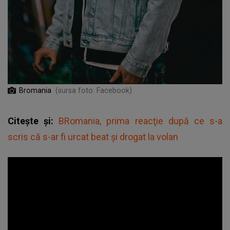
Bromania
(sursa foto: Facebook)
Citește și:
BRomania, prima reacţie după ce s-a
scris că s-ar fi urcat beat și drogat la volan