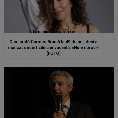
tvmania.libertatea.ro
Cum arată Carmen Brumă la 49 de ani, deși a
mâncat desert zilnic în vacanță: «Nu e noroc!»
[FOTO]