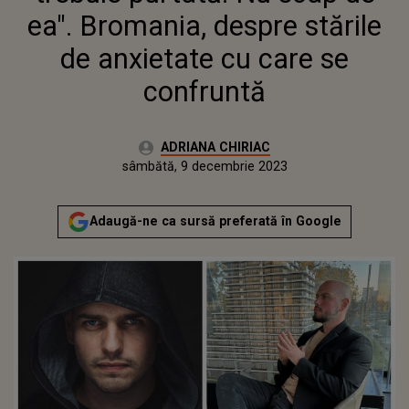
ea". Bromania, despre stările
de anxietate cu care se
confruntă
Autor:
ADRIANA CHIRIAC
Publicat:
sâmbătă, 9 decembrie 2023
Actualizat:
sâmbătă, 9 decembrie 2023
Adaugă-ne ca sursă preferată în Google