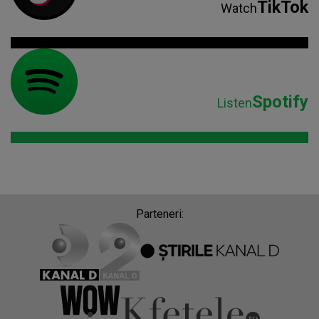
TikTok
Watch
Spotify
Listen
Parteneri: