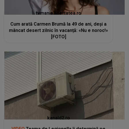
tvmania.libertatea.ro
Cum arată Carmen Brumă la 49 de ani, deși a
mâncat desert zilnic în vacanță: «Nu e noroc!»
[FOTO]
kanald2.ro
VIDEO
Teama de Legionella îi determină pe