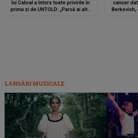
lui Cabral a întors toate privirile în
cancer dato
prima zi de UNTOLD: „Parcă ai altă
Berkovich, 
strălucire, emani putere,
accident ru
încredere, siguranță...”
Dacă nu 
LANSĂRI MUZICALE