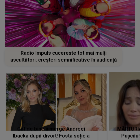
Radio Impuls cucerește tot mai mulți
ascultători: creșteri semnificative în audiență
Cât de bine îi merge Andreei
MĂRTURIA
Ibacka după divorț! Fosta soție a
Pușcău!