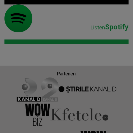
Spotify
Listen
Parteneri: