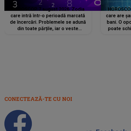
HOROSCOP 7 august 2026. Zodia
HOROSCOP 
care intră într-o perioadă marcată
care are șa
de încercări. Problemele se adună
bani. O opo
din toate părțile, iar o veste
poate schi
neașteptată îi dă planurile peste
la
cap
CONECTEAZĂ-TE CU NOI