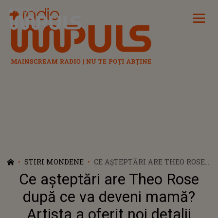
Radio Impuls
STIRI MONDENE
CE AȘTEPTĂRI ARE THEO ROSE
DUPĂ CE VA DEVENI MAMĂ?
Ce așteptări are Theo Rose
ARTISTA A OFERIT NOI DETALII
DESPRE SARCINĂ: „EU ȘTIU CĂ
după ce va deveni mamă?
ASTA MĂ VA ÎMPLINI CU
Artista a oferit noi detalii
TOTUL”