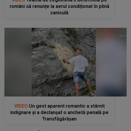
români să renunțe la aerul condiționat în plină
caniculă
kanald2.ro
VIDEO
Un gest aparent romantic a stârnit
indignare și a declanșat o anchetă penală pe
Transfăgărășan