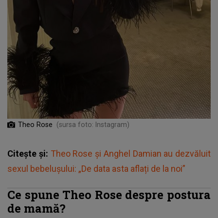
Theo Rose
(sursa foto: Instagram)
Citește și:
Theo Rose și Anghel Damian au dezvăluit
sexul bebelușului: „De data asta aflați de la noi”
Ce spune Theo Rose despre postura
de mamă?