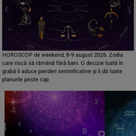
Emanuel a ținut ACEST DETALIU ASCUNS până
acum! În fața Alexandrei, concurentul din Casa Iubirii
face o MĂRTURISIRE NEAȘTEPTATĂ despre mama
sa: "I-am spus și ei în față, eu nu te iubesc pentru
că..."