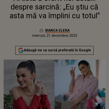
despre sarcină: „Eu știu că
asta mă va împlini cu totul”
Autor:
BIANCA ELENA
Publicat:
miercuri, 21 decembrie 2022
Actualizat:
miercuri, 21 decembrie 2022
Adaugă-ne ca sursă preferată în Google