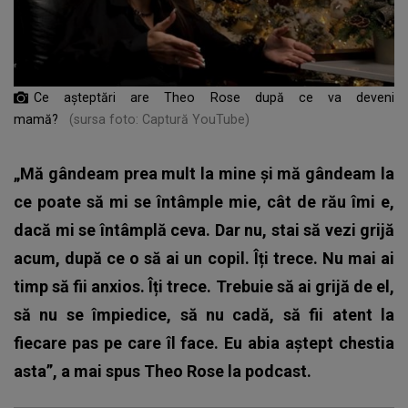
Ce așteptări are Theo Rose după ce va deveni
mamă?
(sursa foto: Captură YouTube)
„Mă gândeam prea mult la mine și mă gândeam la
ce poate să mi se întâmple mie, cât de rău îmi e,
dacă mi se întâmplă ceva. Dar nu, stai să vezi grijă
acum, după ce o să ai un copil. Îți trece. Nu mai ai
timp să fii anxios. Îți trece. Trebuie să ai grijă de el,
să nu se împiedice, să nu cadă, să fii atent la
fiecare pas pe care îl face. Eu abia aștept chestia
asta”, a mai spus Theo Rose la podcast.