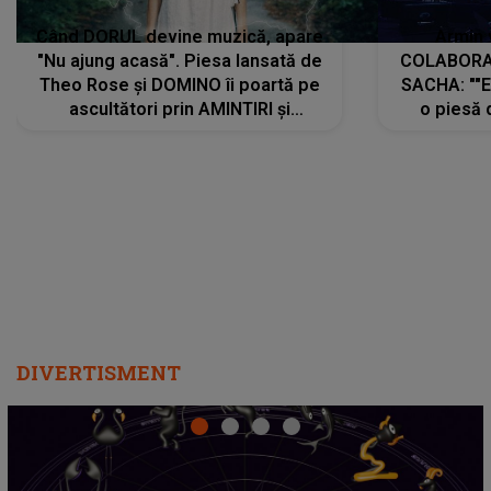
Când DORUL devine muzică, apare
Armin 
"Nu ajung acasă". Piesa lansată de
COLABORAR
Theo Rose și DOMINO îi poartă pe
SACHA: ""E
ascultători prin AMINTIRI și
o piesă 
REGĂSIRI, iar drumul emoțiilor
imediat pre
trece prin sufletul publicului:
cu mine șt
"Pentru toți cei care au plecat
păstrăm do
departe ca să le fie mai bine"
DIVERTISMENT