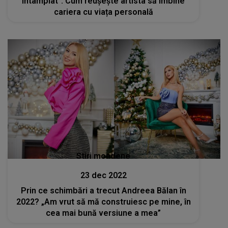
întâmplat”. Cum reușește artista să îmbine
cariera cu viața personală
Stiri mondene
23 dec 2022
Prin ce schimbări a trecut Andreea Bălan în
2022? „Am vrut să mă construiesc pe mine, în
cea mai bună versiune a mea”