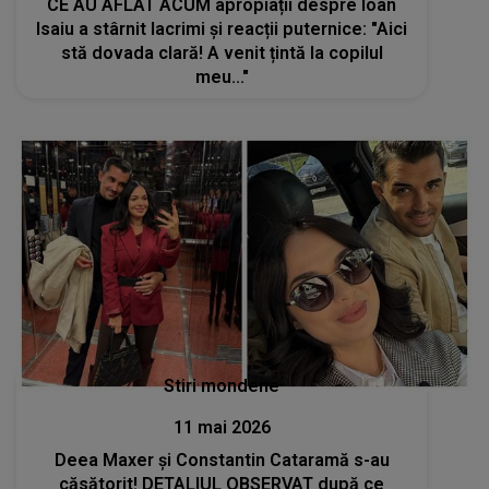
CE AU AFLAT ACUM apropiații despre Ioan
Isaiu a stârnit lacrimi și reacții puternice: "Aici
stă dovada clară! A venit țintă la copilul
meu..."
Stiri mondene
11 mai 2026
Deea Maxer și Constantin Cataramă s-au
căsătorit! DETALIUL OBSERVAT după ce