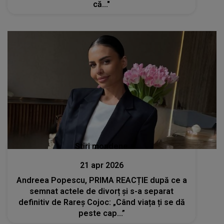
că..."
Stiri mondene
21 apr 2026
Andreea Popescu, PRIMA REACȚIE după ce a
semnat actele de divorț și s-a separat
definitiv de Rareș Cojoc: „Când viața ți se dă
peste cap...”