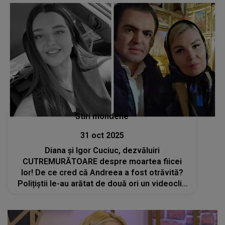
Stiri mondene
31 oct 2025
Diana și Igor Cuciuc, dezvăluiri
CUTREMURĂTOARE despre moartea fiicei
lor! De ce cred că Andreea a fost otrăvită?
Polițiștii le-au arătat de două ori un videoclip
tăiat din noaptea tragediei: „Deci e un semn
de întrebare. Se putea ascunde un adevăr”