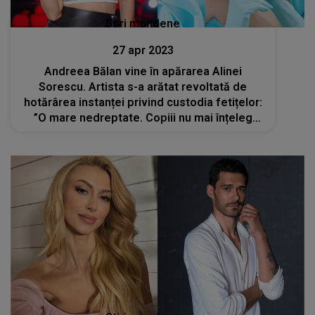
Stiri mondene
27 apr 2023
Andreea Bălan vine în apărarea Alinei
Sorescu. Artista s-a arătat revoltată de
hotărârea instanței privind custodia fetițelor:
”O mare nedreptate. Copiii nu mai înțeleg
care-i casa. Du hainele, ia hainele”