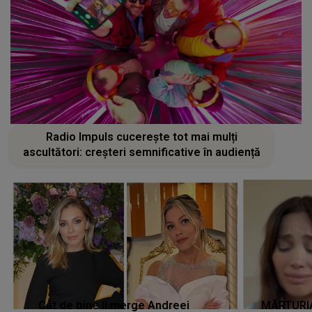
Radio Impuls cucerește tot mai mulți
ascultători: creșteri semnificative în audiență
Cât de bine îi merge Andreei
MĂRTURIA