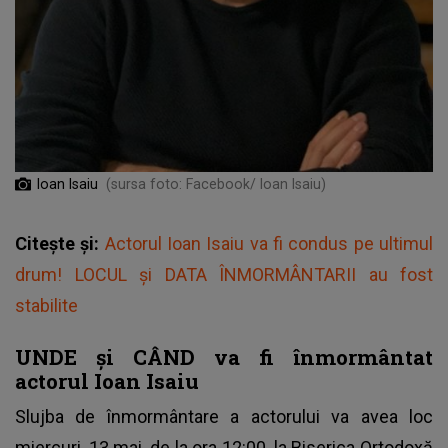
Ioan Isaiu
(sursa foto: Facebook/ Ioan Isaiu)
Citește și:
Actorul Ioan Isaiu va fi condus pe ultimul
drum! LOCUL şi DATA ÎNMORMÂNTARII au fost
stabilite
UNDE și CÂND va fi înmormântat
actorul Ioan Isaiu
Slujba de înmormântare a actorului va avea loc
miercuri, 13 mai, de la ora 12:00, la Biserica Ortodoxă