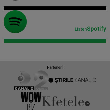
Spotify
Listen
Parteneri: