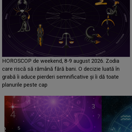
Emanuel a ținut ACEST DETALIU ASCUNS până
acum! În fața Alexandrei, concurentul din Casa Iubirii
face o MĂRTURISIRE NEAȘTEPTATĂ despre mama
sa: "I-am spus și ei în față, eu nu te iubesc pentru
că..."