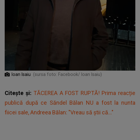
Ioan Isaiu
(sursa foto: Facebook/ Ioan Isaiu)
Citește și:
TĂCEREA A FOST RUPTĂ! Prima reacție
publică după ce Săndel Bălan NU a fost la nunta
fiicei sale, Andreea Bălan: "Vreau să știi că..."