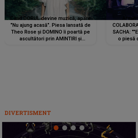
Când DORUL devine muzică, apare
Armin 
"Nu ajung acasă". Piesa lansată de
COLABORAR
Theo Rose și DOMINO îi poartă pe
SACHA: ""E
ascultători prin AMINTIRI și
o piesă 
REGĂSIRI, iar drumul emoțiilor
imediat pre
trece prin sufletul publicului:
cu mine șt
"Pentru toți cei care au plecat
păstrăm do
departe ca să le fie mai bine"
DIVERTISMENT