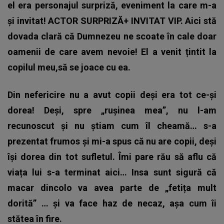
el era personajul surpriză, eveniment la care m-a
și invitat!
ACTOR SURPRIZĂ+ INVITAT VIP. Aici stă
dovada clară că Dumnezeu ne scoate în cale doar
oamenii de care avem nevoie!
El a venit țintit la
copilul meu,să se joace cu ea.
Din nefericire nu a avut copii deși era tot ce-și
dorea! Deși, spre „rușinea mea”, nu l-am
recunoscut și nu știam cum îl cheamă… s-a
prezentat frumos și mi-a spus că nu are copii, deși
își dorea din tot sufletul.
Îmi pare rău să aflu că
viața lui s-a terminat aici… Insa sunt sigură că
macar dincolo va avea parte de „fetița mult
dorită”
… și va face haz de necaz, așa cum îi
stătea în fire.