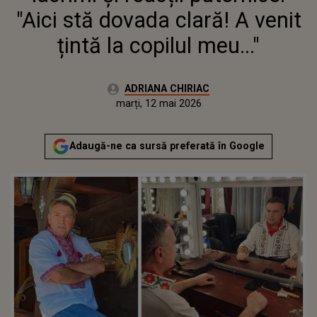
"Aici stă dovada clară! A venit
țintă la copilul meu..."
Autor:
ADRIANA CHIRIAC
Publicat:
luni, 11 mai 2026
Actualizat:
marți, 12 mai 2026
Adaugă-ne ca sursă preferată în Google