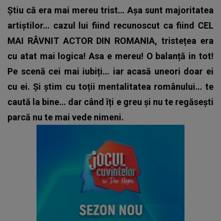
Știu că era mai mereu trist… Așa sunt majoritatea
artiștilor… cazul lui fiind recunoscut ca fiind CEL
MAI RÂVNIT ACTOR DIN ROMANIA, tristețea era
cu atat mai logica! Asa e mereu! O balanță in tot!
Pe scenă cei mai iubiți… iar acasă uneori doar ei
cu ei. Și știm cu toții mentalitatea românului…
te
caută la bine… dar când îți e greu și nu te regăsești
parcă nu te mai vede nimeni.