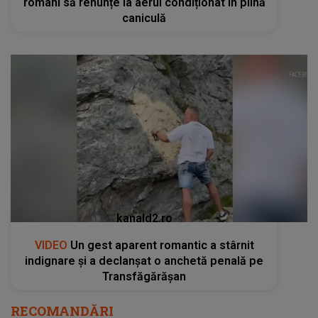
români să renunțe la aerul condiționat în plină
caniculă
kanald2.ro
VIDEO
Un gest aparent romantic a stârnit
indignare și a declanșat o anchetă penală pe
Transfăgărășan
RECOMANDĂRI