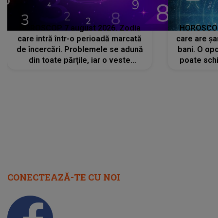
HOROSCOP 7 august 2026. Zodia
HOROSCOP 
care intră într-o perioadă marcată
care are șa
de încercări. Problemele se adună
bani. O opo
din toate părțile, iar o veste
poate schi
neașteptată îi dă planurile peste
la
cap
CONECTEAZĂ-TE CU NOI