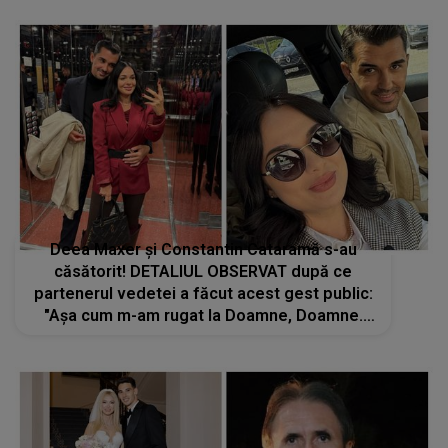
Deea Maxer și Constantin Cataramă s-au
căsătorit! DETALIUL OBSERVAT după ce
partenerul vedetei a făcut acest gest public:
"Așa cum m-am rugat la Doamne, Doamne.
Azi e despre..."