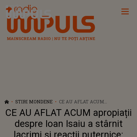
Radio Impuls
STIRI MONDENE
CE AU AFLAT ACUM
APROPIAȚII DESPRE IOAN
CE AU AFLAT ACUM apropiații
ISAIU A STÂRNIT LACRIMI ȘI
REACȚII PUTERNICE: "AICI STĂ
despre Ioan Isaiu a stârnit
DOVADA CLARĂ! A VENIT ȚINTĂ
lacrimi și reacții puternice:
LA COPILUL MEU..."