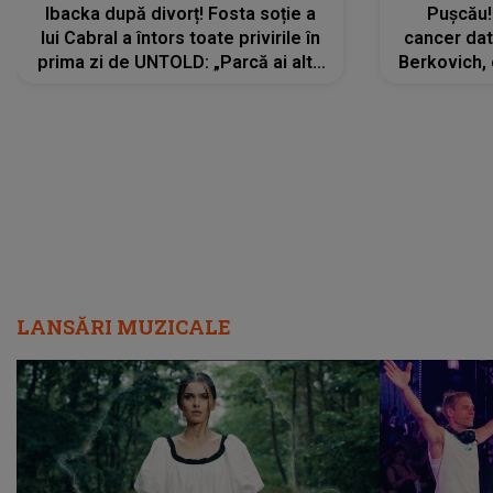
Ibacka după divorț! Fosta soție a
Pușcău!
lui Cabral a întors toate privirile în
cancer dato
prima zi de UNTOLD: „Parcă ai altă
Berkovich, 
strălucire, emani putere,
accident ru
încredere, siguranță...”
Dacă nu 
LANSĂRI MUZICALE