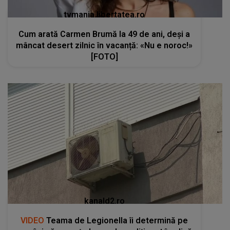
tvmania.libertatea.ro
Cum arată Carmen Brumă la 49 de ani, deși a
mâncat desert zilnic în vacanță: «Nu e noroc!»
[FOTO]
kanald2.ro
VIDEO
Teama de Legionella îi determină pe