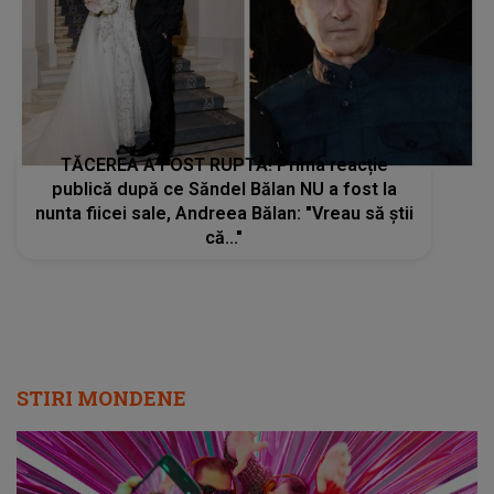
TĂCEREA A FOST RUPTĂ! Prima reacție
publică după ce Săndel Bălan NU a fost la
nunta fiicei sale, Andreea Bălan: "Vreau să știi
că..."
STIRI MONDENE