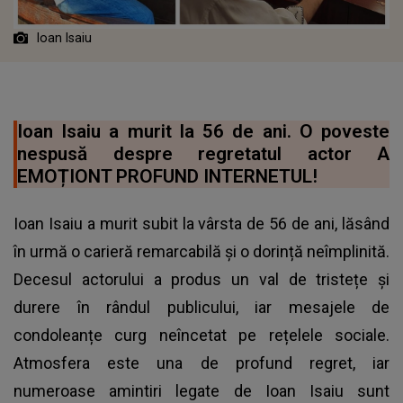
Ioan Isaiu
Ioan Isaiu a murit la 56 de ani. O poveste
nespusă despre regretatul actor A
EMOȚIONT PROFUND INTERNETUL!
Ioan Isaiu a murit subit la vârsta de 56 de ani, lăsând
în urmă o carieră remarcabilă și o dorință neîmplinită.
Decesul actorului a produs un val de tristețe și
durere în rândul publicului, iar mesajele de
condoleanțe curg neîncetat pe rețelele sociale.
Atmosfera este una de profund regret, iar
numeroase amintiri legate de Ioan Isaiu sunt