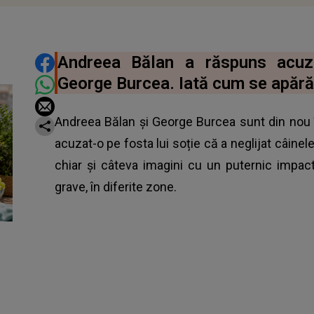
DISTRIBUIE ARTICOLUL
Andreea Bălan a răspuns acuza
George Burcea. Iată cum se apără 
Andreea Bălan și George Burcea sunt din nou î
acuzat-o pe fosta lui soție că a neglijat câinel
chiar și câteva imagini cu un puternic impact
grave, în diferite zone.