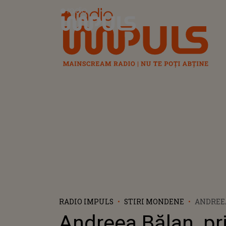
Radio Impuls
RADIO IMPULS
STIRI MONDENE
ANDREE
REACȚIE
Andreea Bălan, p
GEORGE 