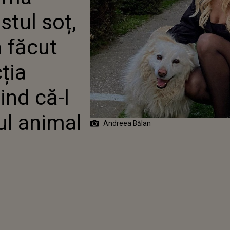
RE LA PROTECȚIA
stul soț,
LOR: „NEȘTIIND CĂ-L
SI PE SĂRACUL ANIMAL
”
a făcut
ția
ind că-l
ul animal
Andreea Bălan