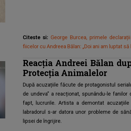
Citeste si:
George Burcea, primele declaraț
fiicelor cu Andreea Bălan: „Doi ani am luptat să 
Reacția Andreei Bălan dup
Protecția Animalelor
După acuzațiile făcute de protagonistul seria
de undeva” a reacționat, spunându-le fanilor
fapt, lucrurile. Artista a demontat acuzațiil
labradorul s-ar datora unor probleme de săn
lipsei de îngrijire.