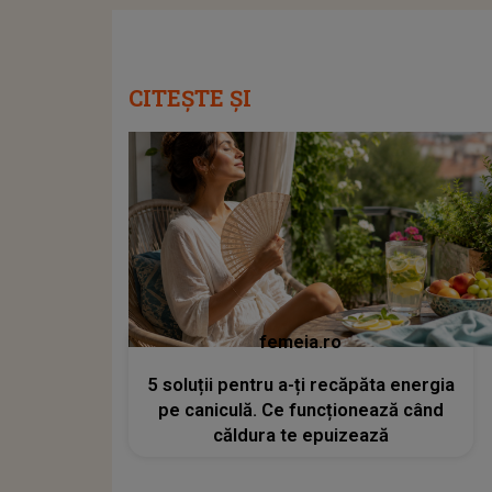
CITEȘTE ȘI
femeia.ro
5 soluții pentru a-ți recăpăta energia
pe caniculă. Ce funcționează când
căldura te epuizează