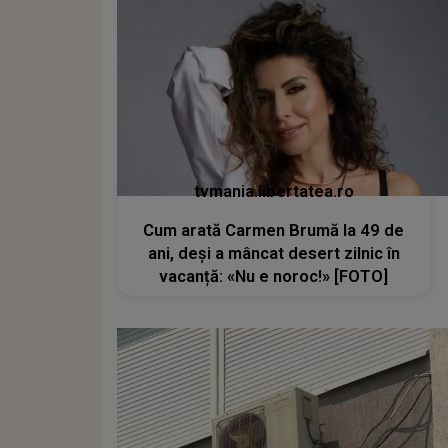
tvmania.libertatea.ro
Cum arată Carmen Brumă la 49 de
ani, deși a mâncat desert zilnic în
vacanță: «Nu e noroc!» [FOTO]