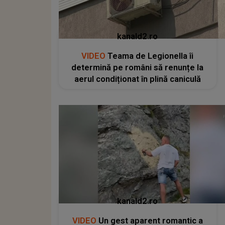
kanald2.ro
VIDEO
Teama de Legionella îi
determină pe români să renunțe la
aerul condiționat în plină caniculă
kanald2.ro
VIDEO
Un gest aparent romantic a