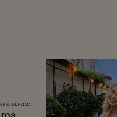
A BĂLAN, PRIMA
 DUPĂ CE FOSTUL SOȚ,
rima
BURCEA, I-A FĂCUT