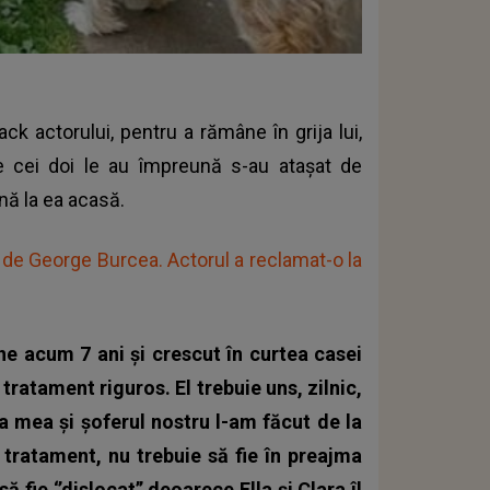
ck actorului, pentru a rămâne în grija lui,
e cei doi le au împreună s-au atașat de
ină la ea acasă.
de George Burcea. Actorul a reclamat-o la
ne acum 7 ani și crescut în curtea casei
tratament riguros. El trebuie uns, zilnic,
a mea și șoferul nostru l-am făcut de la
 tratament, nu trebuie să fie în preajma
ă fie ‘’dislocat’’ deoarece Ella și Clara îl