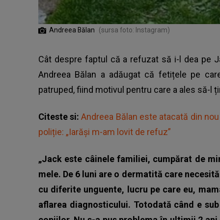
Andreea Bălan
(sursa foto: Instagram)
Cât despre faptul că a refuzat să i-l dea pe Ja
Andreea Bălan
a adăugat că fetițele pe car
patruped, fiind motivul pentru care a ales să-l ț
Citeste si:
Andreea Bălan este atacată din nou 
poliție: „Iarăși m-am lovit de refuz”
„Jack este câinele familiei, cumpărat de mi
mele. De 6 luni are o dermatită care necesită 
cu diferite unguente, lucru pe care eu, mam
aflarea diagnosticului. Totodată când e sub
copiilor. Nu s-a pus problema în ultimii 2 ani s