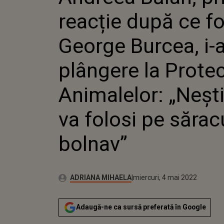
PLÂNGE
reacție după ce fo
ANIMALE
VA FOLO
BOLNAV
George Burcea, i-
plângere la Protec
Animalelor: „Nești
va folosi pe sărac
bolnav”
Publicat:
Autor:
miercuri, 4 mai 2022
Actualizat:
ADRIANA MIHAELA
miercuri, 4 mai 2022
Adaugă-ne ca sursă preferată în Google