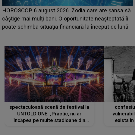
LINE-UP UNTOLD ONE, prima zi. Cine sunt artiștii
care deschid festivalul și de la ce ore au loc cele mai
așteptate concerte pe scena principală?
Cea mai mare și mai
Charli xc
spectaculoasă scenă de festival la
confesiu
UNTOLD ONE: „Practic, nu ar
vulnerabil
încăpea pe multe stadioane din
exista în
lume”. Evenimentul începe joi, 6
august 2026