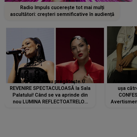
Radio Impuls cucerește tot mai mulți
ascultători: creșteri semnificative în audiență
Tania Turtureanu pregătește O
Alexandra
REVENIRE SPECTACULOASĂ la Sala
ușa cătr
Palatului! Când se va aprinde din
CONFES
nou LUMINA REFLECTOATRELOR
Avertismentu
pentru artistă: " Vor fi multe
rămas ÎNT
cântece noi, în premieră. Cântece
au format-
care abia acum învață să respire"
"Am f