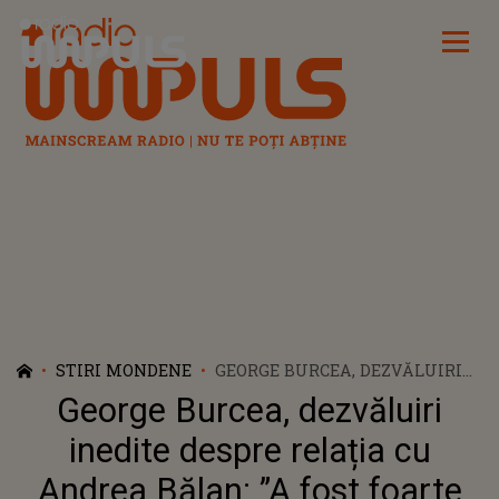
Radio Impuls
STIRI MONDENE
GEORGE BURCEA, DEZVĂLUIRI
INEDITE DESPRE RELAȚIA CU
George Burcea, dezvăluiri
ANDREA BĂLAN: ”A FOST
FOARTE GREU! NU MI-AM DORIT
inedite despre relația cu
DIVORȚUL.”
Andrea Bălan: ”A fost foarte