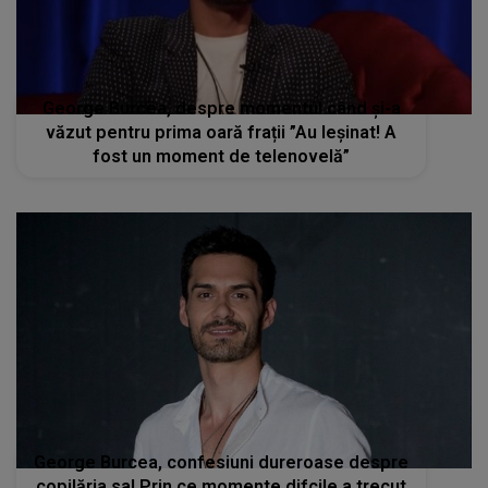
George Burcea, despre momentul când și-a
văzut pentru prima oară frații ”Au leșinat! A
fost un moment de telenovelă”
George Burcea, confesiuni dureroase despre
copilăria sa! Prin ce momente difcile a trecut