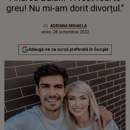
greu! Nu mi-am dorit divorțul.”
Autor:
ADRIANA MIHAELA
Publicat:
joi, 28 octombrie 2021
Actualizat:
vineri, 28 octombrie 2022
Adaugă-ne ca sursă preferată în Google