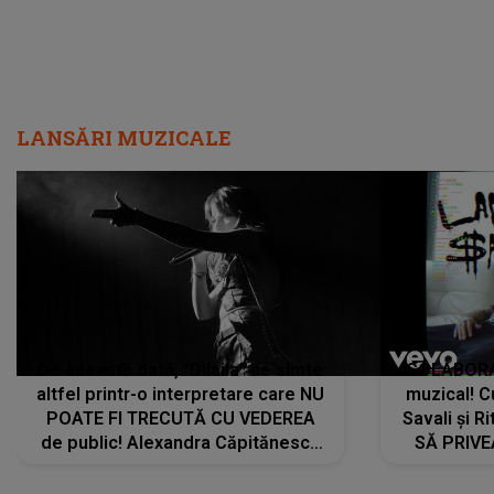
LANSĂRI MUZICALE
De această dată, "Dilaila" se simte
COLABORAR
altfel printr-o interpretare care NU
muzical! C
POATE FI TRECUTĂ CU VEDEREA
Savali și Ri
de public! Alexandra Căpitănescu
SĂ PRIV
a lansat VERSIUNEA LIVE a piesei