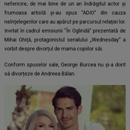
nefericire, de mai bine de un an îndrăgitul actor și
frumoasa artistă şi-au spus ”ADIO” din cauza
neînţelegerilor care au apărut pe parcursul relaţiei lor.
Invitat în cadrul emisiunii "În Oglindă" prezentată de
Mihai Ghiță, protagonistul serialului „Wednesday” a
vorbit despre divorțul de mama copiilor săi.
Conform spuselor sale, George Burcea nu și-a dorit
să divorțeze de Andreea Bălan.