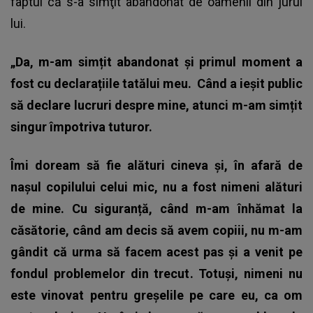
faptul că s-a simţit abandonat de oamenii din jurul
lui.
„Da, m-am simțit abandonat și primul moment a
fost cu declarațiile tatălui meu.
Când a ieșit public
să declare lucruri despre mine, atunci m-am simțit
singur împotriva tuturor.
Îmi doream să fie alături cineva și, în afară de
nașul copilului celui mic, nu a fost nimeni alături
de mine. Cu siguranță, când m-am înhămat la
căsătorie, când am decis să avem copiii, nu m-am
gândit că urma să facem acest pas și a venit pe
fondul problemelor din trecut. Totuși, nimeni nu
este vinovat pentru greșelile pe care eu, ca om