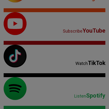
YouTube
Subscribe
TikTok
Watch
Spotify
Listen