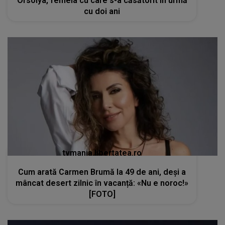
Orsolya, femeia cu care s-a căsătorit în urmă
cu doi ani
tvmania.libertatea.ro
Cum arată Carmen Brumă la 49 de ani, deși a
mâncat desert zilnic în vacanță: «Nu e noroc!»
[FOTO]