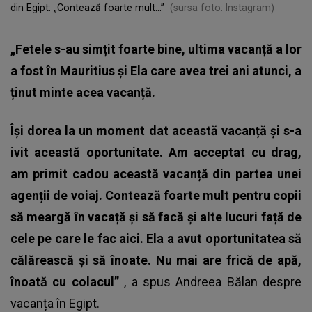
din Egipt: „Contează foarte mult...”
(sursa foto: Instagram)
„Fetele s-au simțit foarte bine, ultima vacanță a lor
a fost în Mauritius și Ela care avea trei ani atunci, a
ținut minte acea vacanță.
Își dorea la un moment dat această vacanță și s-a
ivit această oportunitate. Am acceptat cu drag,
am primit cadou această vacanță din partea unei
agenții de voiaj. Contează foarte mult pentru copii
să meargă în vacață și să facă și alte lucuri față de
cele pe care le fac aici. Ela a avut oportunitatea să
călărească și să înoate. Nu mai are frică de apă,
înoată cu colacul”
, a spus Andreea Bălan despre
vacanța în Egipt.