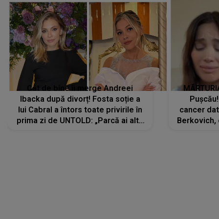
Cât de bine îi merge Andreei
MĂRTURIA
Ibacka după divorț! Fosta soție a
Pușcău!
lui Cabral a întors toate privirile în
cancer dato
prima zi de UNTOLD: „Parcă ai altă
Berkovich, 
strălucire, emani putere,
accident ru
încredere, siguranță...”
Dacă nu 