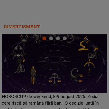
DIVERTISMENT
Emanuel a ținut ACEST DETALIU ASCUNS până
acum! În fața Alexandrei, concurentul din Casa Iubirii