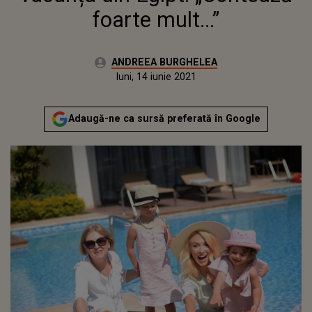
foarte mult...”
Autor:
ANDREEA BURGHELEA
Publicat:
luni, 14 iunie 2021
Actualizat:
luni, 14 iunie 2021
Adaugă-ne ca sursă preferată în Google