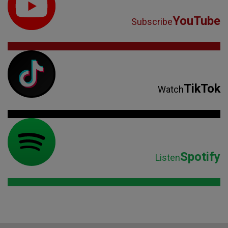
YouTube
Subscribe
TikTok
Watch
Spotify
Listen