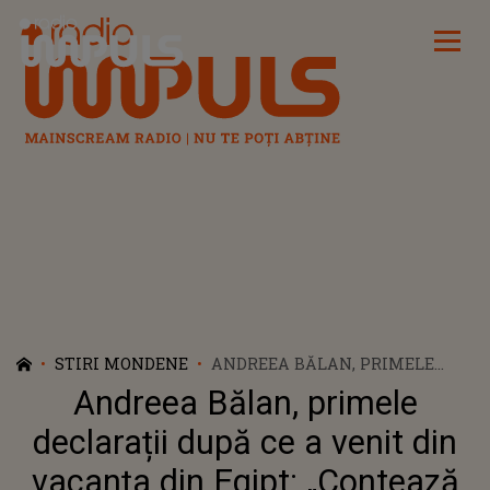
Radio Impuls
STIRI MONDENE
ANDREEA BĂLAN, PRIMELE
DECLARAȚII DUPĂ CE A VENIT
Andreea Bălan, primele
DIN VACANȚA DIN EGIPT:
„CONTEAZĂ FOARTE MULT...”
declarații după ce a venit din
vacanța din Egipt: „Contează