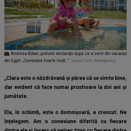
Andreea Bălan, primele declarații după ce a venit din vacanța
din Egipt: „Contează foarte mult...”
(sursa foto: Instagram)
„Clara este o năzdrăvană și părea că se simte bine,
dar evident că face numai prostioare la doi ani și
jumătate.
Ela, în schimb, este o domnișoară, a crescut. Ne
înțelegem. Am o conexiune diferită cu fiecare
dintre ele şi încerc să petrec timp cu fiecare dintre