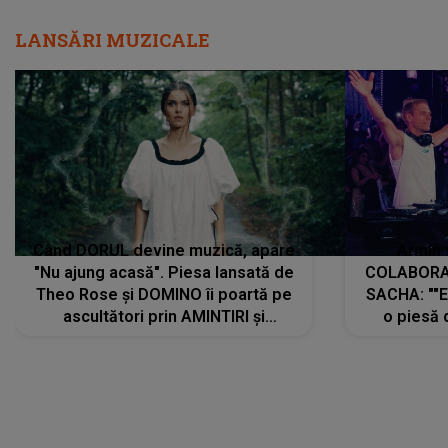
LANSĂRI MUZICALE
Când DORUL devine muzică, apare
Armin 
"Nu ajung acasă". Piesa lansată de
COLABORAR
Theo Rose și DOMINO îi poartă pe
SACHA: ""E
ascultători prin AMINTIRI și
o piesă 
REGĂSIRI, iar drumul emoțiilor
imediat pre
trece prin sufletul publicului:
cu mine șt
"Pentru toți cei care au plecat
păstrăm do
departe ca să le fie mai bine"