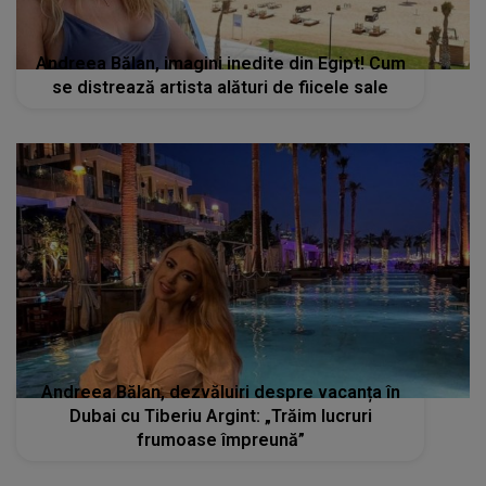
Andreea Bălan, imagini inedite din Egipt! Cum
se distrează artista alături de fiicele sale
Andreea Bălan, dezvăluiri despre vacanța în
Dubai cu Tiberiu Argint: „Trăim lucruri
frumoase împreună”