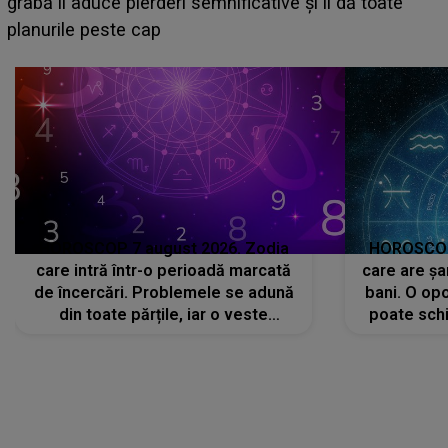
face o MĂRTURISIRE NEAȘTEPTATĂ despre mama
sa: "I-am spus și ei în față, eu nu te iubesc pentru
că..."
HOROSCOP 7 august 2026. Zodia
HOROSCOP 
care intră într-o perioadă marcată
care are șa
de încercări. Problemele se adună
bani. O opo
din toate părțile, iar o veste
poate schi
neașteptată îi dă planurile peste
la
cap