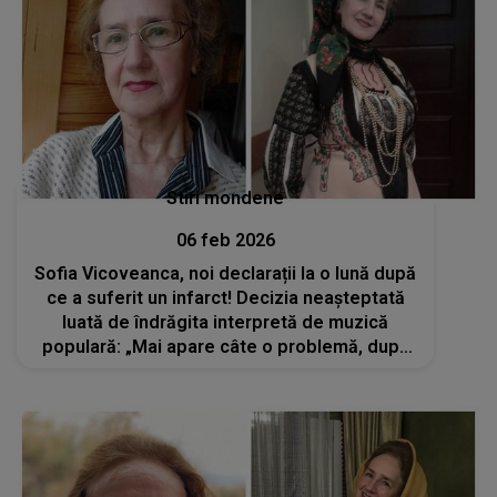
Stiri mondene
06 feb 2026
Sofia Vicoveanca, noi declarații la o lună după
ce a suferit un infarct! Decizia neașteptată
luată de îndrăgita interpretă de muzică
populară: „Mai apare câte o problemă, după
cum știți, dar...”