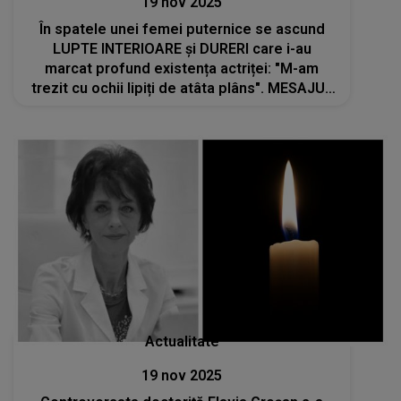
19 nov 2025
În spatele unei femei puternice se ascund
LUPTE INTERIOARE și DURERI care i-au
marcat profund existența actriței: "M-am
trezit cu ochii lipiți de atâta plâns". MESAJUL
DUREROS transmis de Dana Rogoz. CE se
întâmplă în viața ei: "Doare teribil să ne..."
Actualitate
19 nov 2025