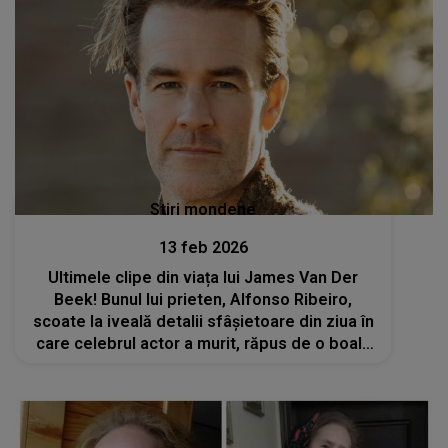
Stiri mondene
13 feb 2026
Ultimele clipe din viața lui James Van Der
Beek! Bunul lui prieten, Alfonso Ribeiro,
scoate la iveală detalii sfâșietoare din ziua în
care celebrul actor a murit, răpus de o boală
cumplită: „Deja îmi e dor de el”