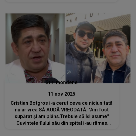
internat în stare gravă la ATI
Stiri mondene
11 nov 2025
Cristian Botgros i-a cerut ceva ce niciun tată
nu ar vrea SĂ AUDĂ VREODATĂ: "Am fost
supărat și am plâns.Trebuie să își asume"
Cuvintele fiului său din spital i-au rămas
întipărite în suflet: "Îmi spunea să..."Corneliu