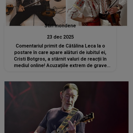
Stiri mondene
23 dec 2025
Comentariul primit de Cătălina Leca la o
postare în care apare alături de iubitul ei,
Cristi Botgros, a stârnit valuri de reacții în
mediul online! Acuzațiile extrem de grave
care i-au fost aduse lui Cristi Botgros nu pot
fi uitate nicicum de internauți: