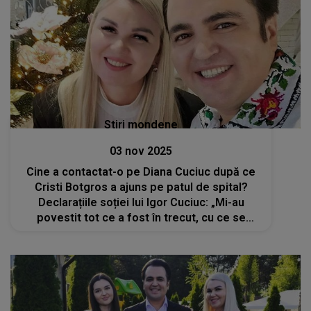
Stiri mondene
03 nov 2025
Cine a contactat-o pe Diana Cuciuc după ce
Cristi Botgros a ajuns pe patul de spital?
Declarațiile soției lui Igor Cuciuc: „Mi-au
povestit tot ce a fost în trecut, cu ce se
ocupa și câți copii au suferit din cauza lui...”