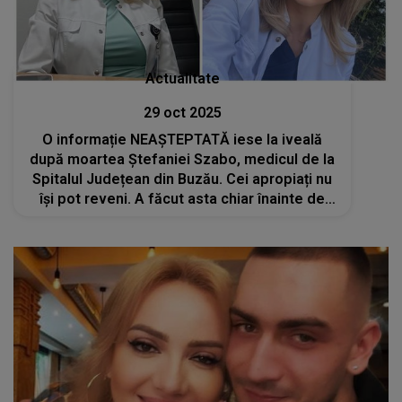
Actualitate
29 oct 2025
O informație NEAȘTEPTATĂ iese la iveală
după moartea Ștefaniei Szabo, medicul de la
Spitalul Județean din Buzău. Cei apropiați nu
își pot reveni. A făcut asta chiar înainte de
tragedie: "Eu regret această..."