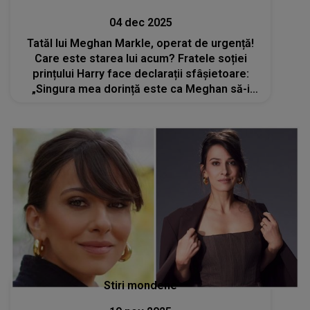
04 dec 2025
Tatăl lui Meghan Markle, operat de urgență!
Care este starea lui acum? Fratele soției
prințului Harry face declarații sfâșietoare:
„Singura mea dorință este ca Meghan să-i
arate puțină compasiune. El luptă
literalmente pentru viața lui”
Stiri mondene