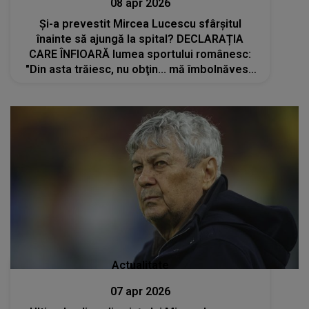
08 apr 2026
Și-a prevestit Mircea Lucescu sfârșitul
înainte să ajungă la spital? DECLARAȚIA
CARE ÎNFIOARĂ lumea sportului românesc:
"Din asta trăiesc, nu obţin... mă îmbolnăvesc
și mor”
Actualitate
07 apr 2026