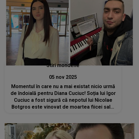
Stiri mondene
05 nov 2025
Momentul în care nu a mai existat nicio urmă
de îndoială pentru Diana Cuciuc! Soția lui Igor
Cuciuc a fost sigură că nepotul lui Nicolae
Botgros este vinovat de moartea fiicei sale:
„În septembrie, știe toată lumea ce s-a
întâmplat...”