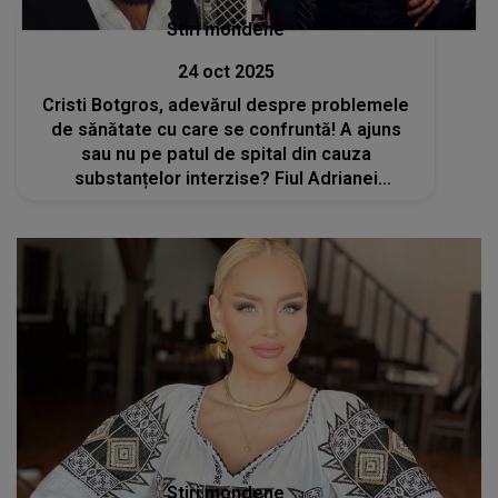
Stiri mondene
24 oct 2025
Cristi Botgros, adevărul despre problemele
de sănătate cu care se confruntă! A ajuns
sau nu pe patul de spital din cauza
substanțelor interzise? Fiul Adrianei
Ochișanu a făcut primele declarații după ce a
fost externat: „Merg înainte cu capul sus”
Stiri mondene