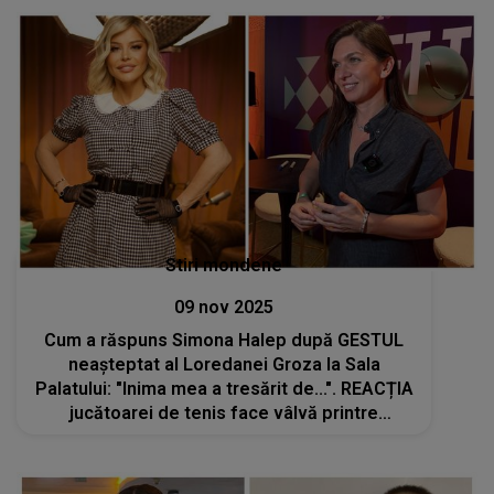
Botgros NU va uita niciodată acea zi
Stiri mondene
09 nov 2025
Cum a răspuns Simona Halep după GESTUL
neașteptat al Loredanei Groza la Sala
Palatului: "Inima mea a tresărit de...". REACȚIA
jucătoarei de tenis face vâlvă printre
internauți